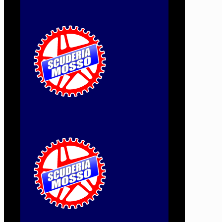
Hacklink panel
Hacklink panel
Hacklink panel
Hacklink panel
Hacklink Panel
Hacklink panel
Hacklink Panel
Hacklink panel
Hacklink panel
Hacklink panel
Hacklink Panel