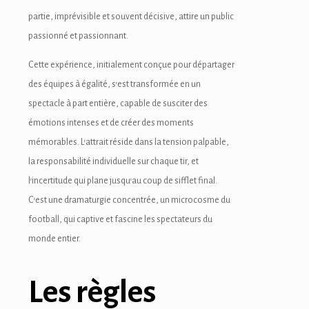
Hacklink panel
partie, imprévisible et souvent décisive, attire un public
passionné et passionnant.
Hacklink giriş
Cette expérience, initialement conçue pour départager
vdcasino
des équipes à égalité, s’est transformée en un
vdcasino
spectacle à part entière, capable de susciter des
émotions intenses et de créer des moments
deneme bonusu
mémorables. L’attrait réside dans la tension palpable,
deneme bonusu
la responsabilité individuelle sur chaque tir, et
l’incertitude qui plane jusqu’au coup de sifflet final.
deneme bonusu
C’est une dramaturgie concentrée, un microcosme du
deneme bonusu
football, qui captive et fascine les spectateurs du
monde entier.
free youtube mp3 downloader
porno
Les règles
perabet