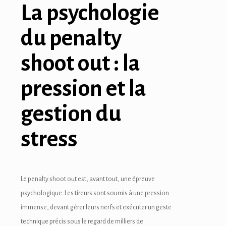
La psychologie
du penalty
shoot out : la
pression et la
gestion du
stress
Le penalty shoot out est, avant tout, une épreuve
psychologique. Les tireurs sont soumis à une pression
immense, devant gérer leurs nerfs et exécuter un geste
technique précis sous le regard de milliers de