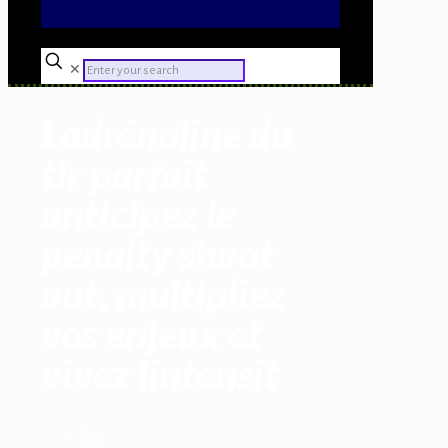
Hacklink panel
✕
Hacklink panel
Ladrénaline du
Hacklink Panel
tir parfait
Hacklink Panel
anticipez le
Hacklink panel
penalty shoot
Hacklink panel
out, multipliez
Hacklink panel
vos enjeux et
Hacklink satın al
vivez lintensit
Hacklink satın al
Hacklink Panel
Post