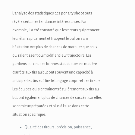
L’analyse des statistiques des penalty shoot outs
révèle certaines tendances intéressantes. Par
exemple, il a été constaté que les tireurs qui prennent
leur élan rapidement et frappent le ballon sans
hésitation ont plus de chances de marquer que ceux
qui ralentissent ou modifient leur trajectoire. Les
gardiens qui ont des bonnes statistiques en matière
d’arrêts aux tirs au but ont souvent une capacité à
anticiper les tirs et à lire le langage corporel des tireurs.
Les équipes qui s’entraînent régulièrement aux tirs au
but ont également plus de chances de succès, car elles
sont mieux préparées et plus à l’aise dans cette
situation spécifique.
Qualité des tireurs : précision, puissance,