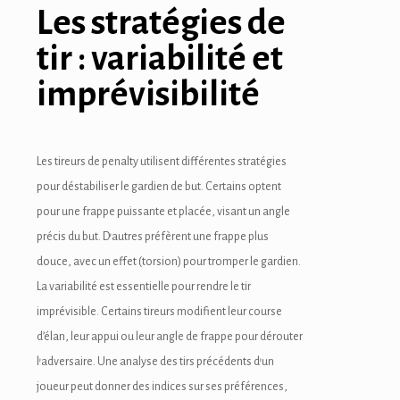
Les stratégies de
tir : variabilité et
imprévisibilité
Les tireurs de penalty utilisent différentes stratégies
pour déstabiliser le gardien de but. Certains optent
pour une frappe puissante et placée, visant un angle
précis du but. D’autres préfèrent une frappe plus
douce, avec un effet (torsion) pour tromper le gardien.
La variabilité est essentielle pour rendre le tir
imprévisible. Certains tireurs modifient leur course
d’élan, leur appui ou leur angle de frappe pour dérouter
l’adversaire. Une analyse des tirs précédents d’un
joueur peut donner des indices sur ses préférences,