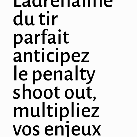
Ladrénaline
du tir
Illuminati
Hacklink
parfait
Hacklink Panel
anticipez
Hacklink
Hacklink panel
le penalty
Hacklink Panel
shoot out,
Hacklink Panel
Hacklink Panel
multipliez
Masal Oku
vos enjeux
Hacklink