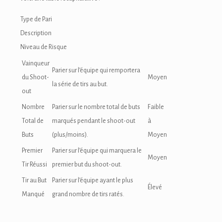
grandpashabet
Type de Pari
jojobet
Description
Niveau de Risque
jojobet
Vainqueur
Parier sur l’équipe qui remportera
holiganbet
du Shoot-
Moyen
la série de tirs au but.
out
Hacklink Panel
Nombre
Parier sur le nombre total de buts
Faible
1xbet
Total de
marqués pendant le shoot-out
à
betwild
Buts
(plus/moins).
Moyen
Premier
Parier sur l’équipe qui marquera le
betwoon
Moyen
Tir Réussi
premier but du shoot-out.
betvakti
Tir au But
Parier sur l’équipe ayant le plus
Élevé
Manqué
grand nombre de tirs ratés.
betvole