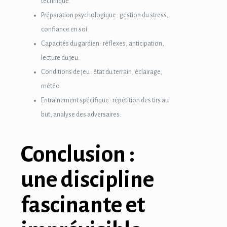
technique.
Préparation psychologique : gestion du stress,
confiance en soi.
Capacités du gardien : réflexes, anticipation,
lecture du jeu.
Conditions de jeu : état du terrain, éclairage,
météo.
Entraînement spécifique : répétition des tirs au
but, analyse des adversaires.
Conclusion :
une discipline
fascinante et