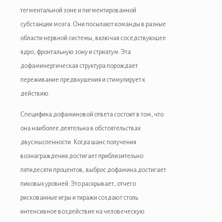
ndpashabet
тегментальной зоне и пигментированной
субстанции мозга. Они посылают команды в разные
bet
области нервной системы, включая соседствующее
bet
ядро, фронтальную зону и стриатум. Эта
дофаминергическая структура порождает
ganbet
переживание предвкушения и стимулирует к
link Panel
действию.
t
Специфика дофаминовой ответа состоит в том, что
она наиболее деятельна в обстоятельствах
ild
двусмысленности. Когда шанс получения
woon
вознаграждения достигает приблизительно
пятидесяти процентов, выброс дофамина достигает
akti
пиковых уровней. Это раскрывает, отчего
ole
рискованные игры и тиражи создают столь
интенсивное воздействие на человеческую