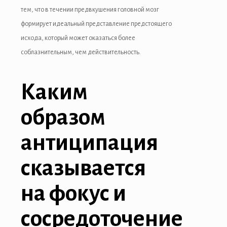
link panel
тем, что в течении предвкушения головной мозг
формирует идеальный представление предстоящего
link panel
исхода, который может оказаться более
link panel
соблазнительным, чем действительность.
link panel
Каким
link panel
образом
link panel
link panel
антиципация
al oku
сказывается
link satın al
на фокус и
link Panel
сосредоточение
link panel