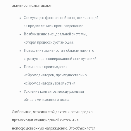
активности охватывают:
link panel
Стимуляцию фронтальной зоны, отвечающей
link panel
за предвидение и прогнозирование.
Возбуждение висцеральной системы,
link panel
которая процессирует эмоции.
link panel
Повышение активности в области нижнего
стриатума, ассоциированной с стимуляцией.
link panel
Повышение производства
link
нейромедиаторов, преимущественно
нейромедиатора удовольствия.
link panel
Усиление контактов между разными
link panel
областями головного мозга.
link panel
Любопытно, что сила этой деятельности нередко
превосходит отклик нервной системы на
link panel
непосредственную награждение. Это объясняется