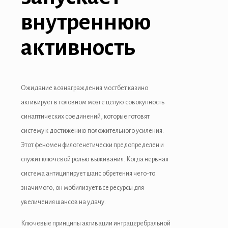
Hacklink
внутреннюю
link
активность
link
link satın al
Ожидание вознаграждения мостбет казино
link panel
активирует в головном мозге целую совокупность
синаптических соединений, которые готовят
link panel
систему к достижению положительного усиления.
link panel
Этот феномен филогенетически предопределен и
служит ключевой ролью выживания. Когда нервная
link panel
система антиципирует шанс обретения чего-то
link panel
значимого, он мобилизует все ресурсы для
увеличения шансов на удачу.
link panel
Ключевые принципы активации интрацеребральной
link panel