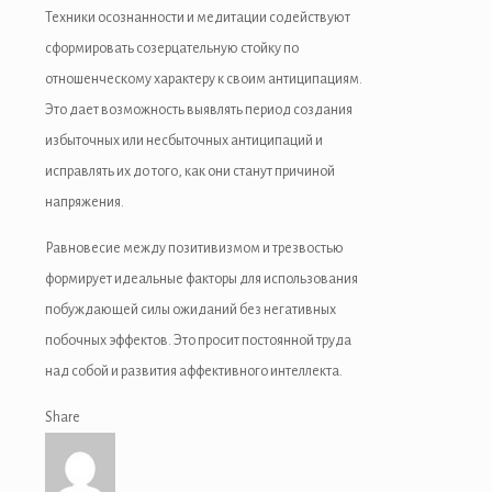
Техники осознанности и медитации содействуют
сформировать созерцательную стойку по
отношенческому характеру к своим антиципациям.
Это дает возможность выявлять период создания
избыточных или несбыточных антиципаций и
исправлять их до того, как они станут причиной
напряжения.
Равновесие между позитивизмом и трезвостью
формирует идеальные факторы для использования
побуждающей силы ожиданий без негативных
побочных эффектов. Это просит постоянной труда
над собой и развития аффективного интеллекта.
Share