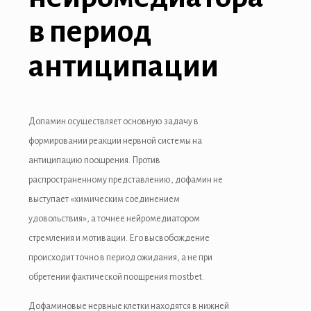
tbet
в период
et
антиципации
bet
bahis güncel giriş
asino
Допамин осуществляет основную задачу в
формировании реакции нервной системы на
et giriş
антиципацию поощрения. Против
bet
распространенному представлению, дофамин не
выступает «химическим соединением
ganbet giriş
удовольствия», а точнее нейромедиатором
t giriş
стремления и мотивации. Его высвобождение
происходит точно в период ожидания, а не при
asino
обретении фактической поощрения mostbet.
ibom
Дофаминовые нервные клетки находятся в нижней