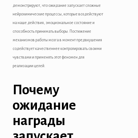
link panel
демонстрируют, что ожидание запускает сложные
нейрохимические процессы, которые воздействуют
link panel
на наше действия, эмоциональное состояние и
link panel
способность принимать выборы. Постижение
механизмов работы мозга в момент предвкушения
link Panel
содействует качественнее контролировать своими
link
чувствами и применять этот феномен для
реализации целей.
link
link
Почему
link panel
ожидание
link panel
награды
link
запускает
link