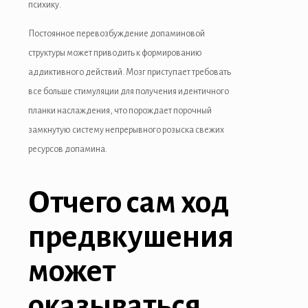
психику.
Постоянное перевозбуждение допаминовой
структуры может приводить к формированию
аддиктивного действий. Мозг приступает требовать
все больше стимуляции для получения идентичного
планки наслаждения, что порождает порочный
замкнутую систему непрерывного розыска свежих
ресурсов допамина.
Отчего сам ход
предвкушения
может
оказываться