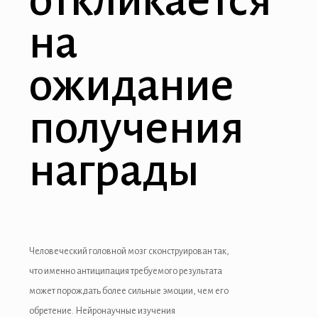
на
minati
link
ожидание
link Panel
получения
link
link panel
награды
link Panel
link Panel
link Panel
Человеческий головной мозг сконструирован так,
al Oku
что именно антиципация требуемого результата
может порождать более сильные эмоции, чем его
link
обретение. Нейронаучные изучения