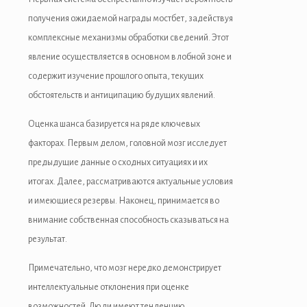
получения ожидаемой награды мостбет, задействуя
комплексные механизмы обработки сведений. Этот
явление осуществляется в основном в лобной зоне и
содержит изучение прошлого опыта, текущих
обстоятельств и антиципацию будущих явлений.
Оценка шанса базируется на ряде ключевых
факторах. Первым делом, головной мозг исследует
предыдущие данные о сходных ситуациях и их
итогах. Далее, рассматриваются актуальные условия
и имеющиеся резервы. Наконец, принимается во
внимание собственная способность сказываться на
результат.
Примечательно, что мозг нередко демонстрирует
интеллектуальные отклонения при оценке
возможностей. Люди имеют тенденцию