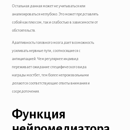
Остальная данная может не учитываться или
ganbet
анализироваться неглубоко. Это может представлять
ganbet
собой как плюсом, так и слабостью в зависимости от
обстоятельств.
king Forum
Адаптивность головного мозга дает возможность
ıs escort
усиливать нервные пути, соотносящиеся с
et giriş
антиципацией. Чем регулярнее индивид
переживает ожидание специфического вида
nca escort
награды мостбет, тем более непроизвольными
sbahis
делаются соответствующие ответы внимания и
сосредоточения.
ganbet
et giriş
Функция
çekici
нейромедиатора