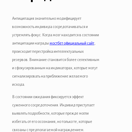
link panel
link giriş
Антиципация значительно модифицирует
возможность индивида сосредотачиваться и
asino
устремлять фокус. Когда мозг находится в состоянии
asino
антиципации награды
мостбет официальный сайт
,
происходит перестройка интеллектуальных
eme bonusu
резервов. Внимание становится более селективным
eme bonusu
и сфокусированным на индикаторах, которые могут
сигнализировать на приближение желаемого
eme bonusu
исхода.
eme bonusu
В состоянии ожидания фиксируется эффект
 youtube mp3 downloader
суженного сосредоточения. Индивид приступает
выявлять подробности, которые прежде могли
no
избегать от его осознания, но только те, которые
bet
связаны с предполагаемой награждением.