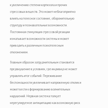
к увеличению степени кортизола и прочих
стрессовых веществ. Это может неблагоприятно
влиять на телесное состояние, оборонительную
структуру и познавательные возможности.
Постоянная стимуляция стрессовой реакции
изматывает возможности системы и может
приводить к различным психотелесным
отклонениям.
Главным образом затруднительным становится
предвкушение в условиях, где индивид не может
управлять итог событий. Переживание
беспомощности увеличивает напряженную отклик и
может вести к формированию волнительных
нарушений. Нервная система толкует
нерегулируемое антиципацию как возможную риск