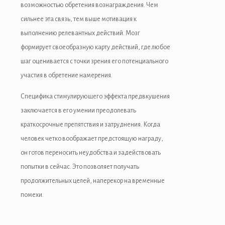
возможностью обретения вознаграждения. Чем
сильнее эта связь, тем выше мотивация к
выполнению релевантных действий. Мозг
формирует своеобразную карту действий, где любое
шаг оценивается с точки зрения его потенциального
участия в обретение намерения.
Специфика стимулирующего эффекта предвкушения
заключается в его умении преодолевать
краткосрочные препятствия и затруднения. Когда
человек четко воображает предстоящую награду,
он готов переносить неудобства и задействовать
попытки в сейчас. Это позволяет получать
продолжительных целей, наперекор на временные
помехи.