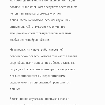
мозговой деятельности в контексте антиципации
поощрения mostbet. Когда результат обстоятельств
непонятен, нервная система включает
дополнительные возможности для изучения и
антиципации. Это приводит к увеличению
эмоциональных ответов и увеличению планки
возбуждения нейронной сети.
Неясность стимулирует работу передней
пояснической области, которая отвечает за анализ
спорной данных и вынесение выборов в сложных
ситуациях. Параллельно активируется инсулярная
доля, соотносящаяся с интероцептивными
ощущениями и эмоциональной процессингом
данных.
Эволюционно двусмысленность указывала о