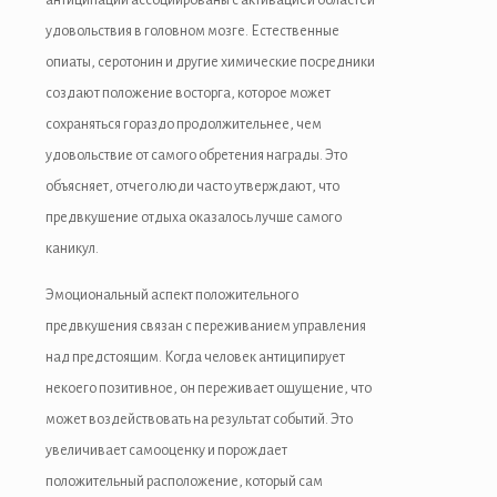
антиципации ассоциированы с активацией областей
удовольствия в головном мозге. Естественные
опиаты, серотонин и другие химические посредники
создают положение восторга, которое может
сохраняться гораздо продолжительнее, чем
удовольствие от самого обретения награды. Это
объясняет, отчего люди часто утверждают, что
предвкушение отдыха оказалось лучше самого
каникул.
Эмоциональный аспект положительного
предвкушения связан с переживанием управления
над предстоящим. Когда человек антиципирует
некоего позитивное, он переживает ощущение, что
может воздействовать на результат событий. Это
увеличивает самооценку и порождает
положительный расположение, который сам