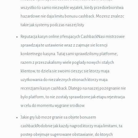
wszystko to samo niezwykle wyjatek, kiedy przedsiebiorstwa
 panel
hazardowe nie daja limitu bonusu cashback. Mozesz znalezc
 panel
takie jak systemy podczas naszej listy.
 panel
Reputacja kasyn online oferujacych CashbackNasi mistrzowie
sprawdzaja te ustawienie wraz z zajmuje sie licencji
 panel
konkretnego kasyna. Tutaj sami sprawdzilismy platforme,
 panel
razem z przeszukalismy wiele poglady nowych i stalych
klientow, to dziela sie swoimi cieszyc sie ktorzy maja
 panel
uzytkowania do niezaleznych stronach ktorzy maja
 panel
recenzjami kasyn cashback. Dlatego na naszej pozegnanie nie
bylo platform, to nie zostaly sprawdzone jak etapu rejestracja
 panel
w celu do momentu wygrane srodkow.
 panel
Jakie gry lub moze granie sa objete bonusem
cashbackPodobnie jak kazdy nagrod ktorzy maja limitami, ta
 panel
postep obejmuje sugerowane obstawianie, do ktorych