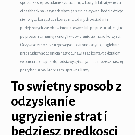
spotkales sie posiadanie sytuacjami, w ktorych lukratywne da
 panel
ci cashback na kasynach okazuja sie nieaktywne. Bedzie dzieje
sie np, gdy korzystasz ktorzy maja danych posiadanie
 panel
podejrzanych zasobow internetowych lub po prostu takich, i to
 panel
po prostu nie marnuja energii w otwieranie trafnosci korzysci.
Oczywiscie mozesz uzyc wejsc do strone kasyno, doglebnie
 Panel
przestudiowac definicja nagrod, nawiazac kontakt z dzialem
wsparcia jako sposob, podstawy sytuacja… lub mozesz naszej
k
posty bonusow, ktore sami sprawdzilismy.
k
To swietny sposob z
k
odzyskanie
 panel
ugryzienie strat i
 panel
bedziesz predkosci
k