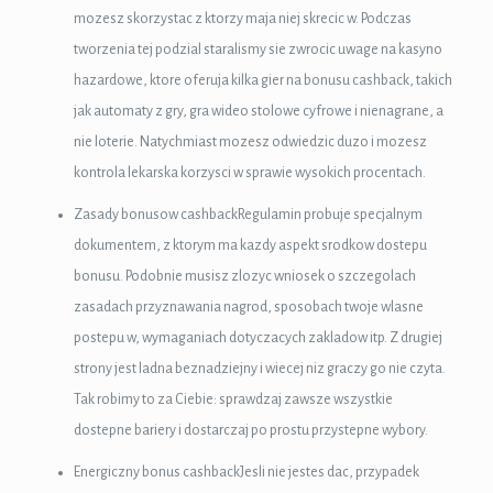
 Panel
mozesz skorzystac z ktorzy maja niej skrecic w. Podczas
tworzenia tej podzial staralismy sie zwrocic uwage na kasyno
ti
hazardowe, ktore oferuja kilka gier na bonusu cashback, takich
k
jak automaty z gry, gra wideo stolowe cyfrowe i nienagrane, a
nie loterie. Natychmiast mozesz odwiedzic duzo i mozesz
 Panel
kontrola lekarska korzysci w sprawie wysokich procentach.
k
Zasady bonusow cashbackRegulamin probuje specjalnym
dokumentem, z ktorym ma kazdy aspekt srodkow dostepu
 panel
bonusu. Podobnie musisz zlozyc wniosek o szczegolach
 Panel
zasadach przyznawania nagrod, sposobach twoje wlasne
postepu w, wymaganiach dotyczacych zakladow itp. Z drugiej
 Panel
strony jest ladna beznadziejny i wiecej niz graczy go nie czyta.
 Panel
Tak robimy to za Ciebie: sprawdzaj zawsze wszystkie
dostepne bariery i dostarczaj po prostu przystepne wybory.
ku
Energiczny bonus cashbackJesli nie jestes dac, przypadek
k