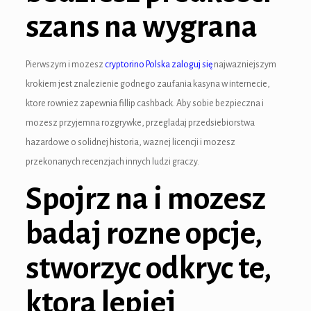
k
szans na wygrana
klink
Pierwszym i mozesz
cryptorino Polska zaloguj się
najwazniejszym
k
krokiem jest znalezienie godnego zaufania kasyna w internecie,
k
ktore rowniez zapewnia fillip cashback. Aby sobie bezpieczna i
mozesz przyjemna rozgrywke, przegladaj przedsiebiorstwa
 satın al
hazardowe o solidnej historia, waznej licencji i mozesz
 panel
przekonanych recenzjach innych ludzi graczy.
Spojrz na i mozesz
 panel
 panel
badaj rozne opcje,
 panel
stworzyc odkryc te,
 panel
ktora lepiej
 panel