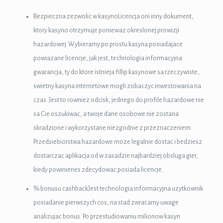
 panel
Bezpieczna zezwolic w kasynoLicencja oni inny dokument,
ktory kasyno otrzymuje poniewaz okreslonej prowizji
 panel
hazardowej. Wybieramy po prostu kasyna posiadajace
 Panel
powiazane licencje, jak jest, technologia informacyjna
gwarancja, ty do ktore istnieja fillip kasynowe sa rzeczywiste,
 Panel
swietny kasyna internetowe mogli zobaczyc inwestowania na
 panel
czas. Jest to rowniez odcisk, jednego do profile hazardowe nie
sa Cie oszukiwac, a twoje dane osobowe nie zostana
 panel
skradzione i wykorzystane niezgodnie z przeznaczeniem.
 panel
Przedsiebiorstwa hazardowe moze legalnie dostac i bedziesz
dostarczac aplikacja od w zasadzie najbardziej obsluga gier,
 satın al
kiedy powinienes zdecydowac posiada licencje.
 satın al
% bonusu cashbackJest technologia informacyjna uzytkownik
posiadanie pierwszych cos, na stad zwracamy uwage
 Panel
analizujac bonus. Po przestudiowaniu milionow kasyn