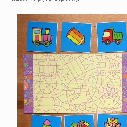
миновать регистрацию и повторить аккаунт.