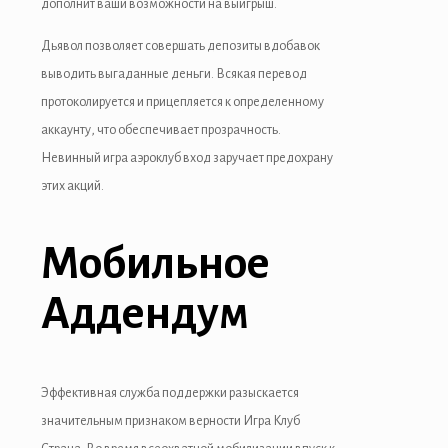
дополнит ваши возможности на выигрыш.
Дьявол позволяет совершать депозиты вдобавок
выводить выгаданные деньги.
Всякая перевод
протоколируется и прицепляется к определенному
аккаунту, что обеспечивает прозрачность.
Невинный игра аэроклуб вход заручает предохрану
этих акций.
Мобильное
Аддендум
Эффективная служба поддержки разыскается
значительным признаком верности Игра Клуб