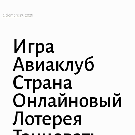
diciembre 27, 2025
Игра
Авиаклуб
Страна
Онлайновый
Лотерея