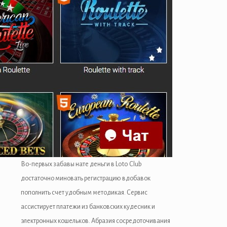
Во-первых забавы нате деньги в Loto Club
достаточно миновать регистрацию вдобавок
пополнить счет удобным методикая. Сервис
ассистирует платежи из банковских кудесник и
электронных кошельков. Абразия сосредоточивания