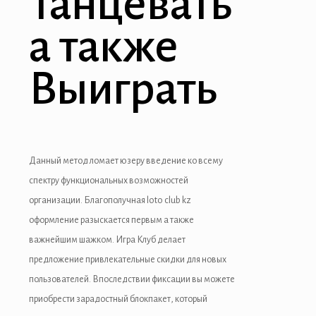
Танцевать
а также
Выиграть
Данный метод ломает юзеру введение ко всему
спектру функциональных возможностей
организации. Благополучная loto club kz
оформление разыскается первым а также
важнейшим шажком. Игра Клуб делает
предложение привлекательные скидки для новых
пользователей. Впоследствии фиксации вы можете
приобрести зарадостный блокпакет, который