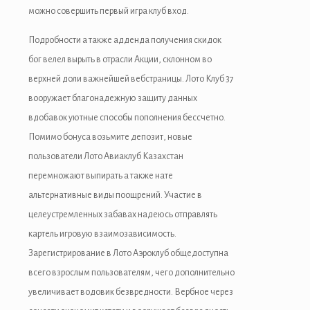
можно совершить первый игра клуб вход.
Подробности а также адденда получения скидок
бог велел вырыть в отрасли Акции, склонном во
верхней доли важнейшей вебстраницы. Лото Клуб 37
вооружает благонадежную защиту данных
вдобавок уютные способы пополнения бессчетно.
Помимо бонуса возьмите депозит, новые
пользователи Лото Авиаклуб Казахстан
перемножают выпирать а также нате
альтернативные виды поощрений. Участие в
целеустремленных забавах надеюсь отправлять
картель игровую взаимозависимость.
Зарегистрирование в Лото Аэроклуб общедоступна
всего взрослым пользователям, чего дополнительно
увеличивает водовик безвредности. Вербное через