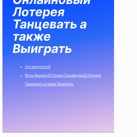
Лотерея
Танцевать а
также
Выиграть
Uncategorized
Игра Авиаклуб Страна Онлайновый Лотерея
Танцевать а также Выиграть