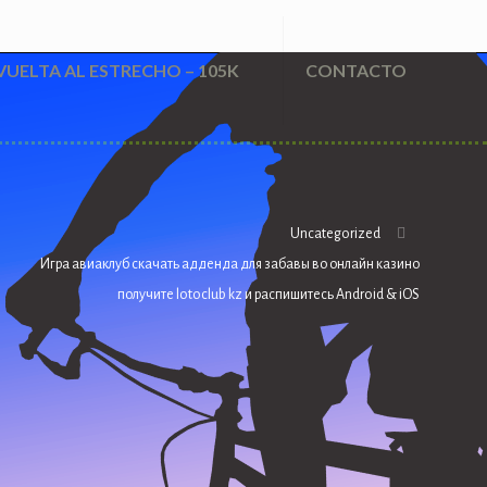
VUELTA AL ESTRECHO – 105K
CONTACTO
Uncategorized
Игра авиаклуб скачать адденда для забавы во онлайн казино
получите lotoclub kz и распишитесь Android & iOS