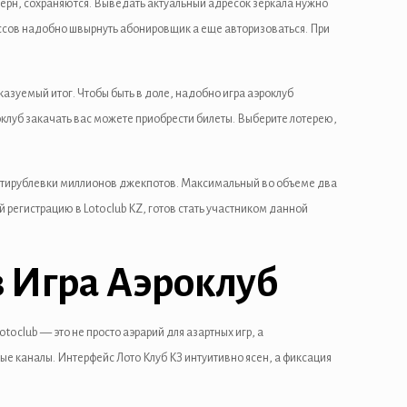
ерн, сохраняются. Выведать актуальный адресок зеркала нужно
ссов надобно швырнуть абонировщик а еще авторизоваться. При
зуемый итог. Чтобы быть в доле, надобно игра аэроклуб
роклуб закачать вас можете приобрести билеты. Выберите лотерею,
сятирублевки миллионов джекпотов. Максимальный во объеме два
 регистрацию в Lotoclub KZ, готов стать участником данной
з Игра Аэроклуб
oclub — это не просто аэрарий для азартных игр, а
 каналы. Интерфейс Лото Клуб КЗ интуитивно ясен, а фиксация