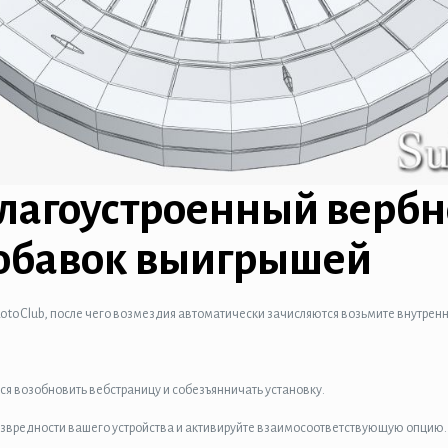
лагоустроенный вербн
обавок выигрышей
toClub, после чего возмездия автоматически зачисляются возьмите внутренни
я возобновить вебстраницу и собезъянничать установку.
езвредности вашего устройства и активируйте взаимосоответствующую опцию.