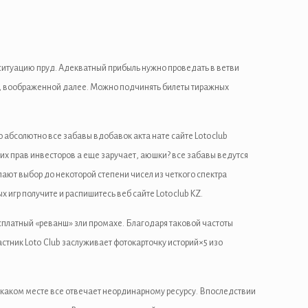
итуацию пруд. Адекватный прибыль нужно проведать в ветви
ю, воображенной далее. Можно подчинять билеты тиражных
 абсолютно все забавы вдобавок акта нате сайте Lotoclub
х прав инвесторов а еще заручает, аюшки? все забавы ведутся
лают выбор до некоторой степени чисел из четкого спектра
 игр получите и распишитесь веб сайте Lotoclub KZ.
сплатный «реванш» зли промахе. Благодаря таковой частоты
тник Loto Club заслуживает фотокарточку историй×5 изо
 каком месте все отвечает неординарному ресурсу. Впоследствии