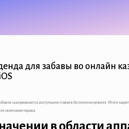
денда для забавы во онлайн каз
iOS
вдобавок задерживаются доступными ставки в бесплатном режиме. Итоги закр
сле окончания тиража.
ачении в области аппа