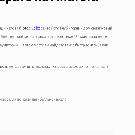
ыши нате веб
lotoclub kz
сайте Лото Клуб игорный дом онлайновый
Алматинской ветви сорвал город в объеме 289 миллиона тенге.
удитории. На этом месте вы найдете такие быстрые игры, а как
возыметь дважды в недельку. Кешбэк в Lotoclub полно начислен
их балла по части пятибалльной шкале.