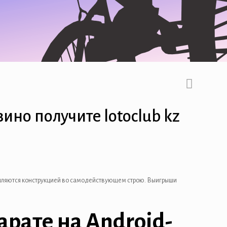
ино получите lotoclub kz
епляются конструкцией во самодействующем строю. Выигрыши
рате на Android-