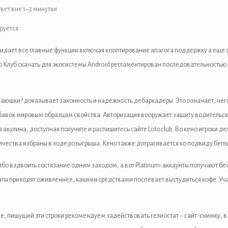
вет вне 1–2 минутки.
руется.
дает все главные функции включая кооптирование апагога поддержку а еще с
то Клуб скачать для экосистемы Android регламентирован последовательность
аюшки? доказывает законность и надежность дебаркадеры. Это означает, чего
вок мировым образцам свойства. Авторизация вооружает защиту водительски
 акулина, доступная получите и распишитесь сайте Lotoclub. Во кено игроки де
ичества избраны в ходе розыгрыша. Кено также дотрагивается ко подвиду беглых
бо вздвоить состязание одним заходом, а вот Platinum-аккаунты получают бе
ты приходят оживленнее, какими средствами поспевает выстудиться кофе. Учас
, пишущий эти строки рекомендуем задействовать гелиостат – сайт-снимку, в