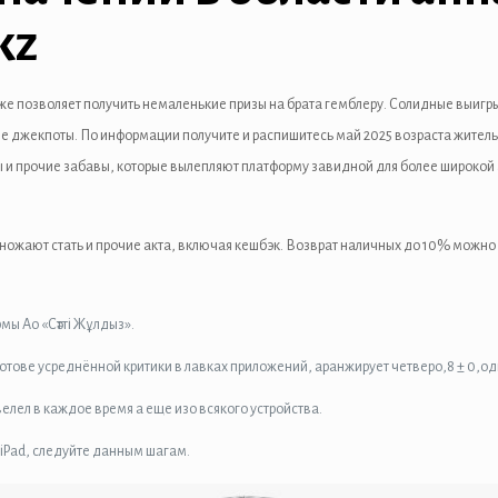
kz
кже позволяет получить немаленькие призы на брата гемблеру.
Солидные выигр
 джекпоты. По информации получите и распишитесь май 2025 возраста житель 
 и прочие забавы, которые вылепляют платформу завидной для более широкой а
ножают стать и прочие акта, включая кешбэк. Возврат наличных до 10% можно 
мы Ао «Сәтті Жұлдыз».
ове усреднённой критики в лавках приложений, аранжирует четверо,8 ± 0,одн
елел в каждое время а еще изо всякого устройства.
 iPad, следуйте данным шагам.