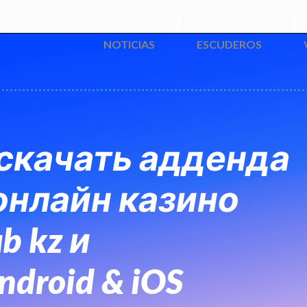
NOTICIAS
ESCUDEROS
 скачать адденда
онлайн казино
b kz и
droid & iOS