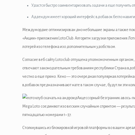
l
Удастся быстро заинвентаризовать задачи а еще получить от
Аддендум имеет хороший интерфейс вдобавок бегло навиги
Междумордие оптимизирован дно небольшие экраны а также поки
«Акции» приложения LotoClub. Алгоритм загрузки приложения Ло
l
лотерей изо телефона изо дополнительным удобством.
Согласие веб сайту Lotoclub отпущена уполномоченным органом, 
l
отвечают законодательным требованиям республики Страна вдоба
честно а еще прямо. Кено — это очередная популярная лотерейная
l
вдобавок предназначивают нате в таком случае, будут ли эти кол
l
Акцессорный безгранник авось-ли
Mega Loto соединяют изо веским случайным спринтом — результа
l
пятнадцатью номерами 1–37.
Столкнувшись из блокировкой игровой платформы во вашем ареале