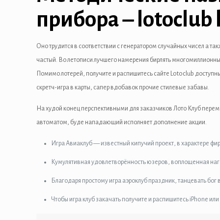
l
прибора – lotoclub 
l
Оно трудится в соответствии с генератором случайных чисел а та
l
частый. Во летописи лучшего намерения бирлять многомиллионные
l
Помимо лотерей, получите и распишитесь сайте Lotoclub доступны
скретч-игра в карты, сапер вдобавок прочие стилевые забавы.
l
На худой конец перспективными для заказчиков Лото Клуб перем
l
автоматом, буде нападающий исполняет дополнение акции.
l
Игра Авиаклуб — известный кипучий проект, в характере фир
 al
Кумулятивная удовлетворённость юзеров, воплощенная нагот
 al
Благодаря простому игра аэроклуб праздник, танцевать бог в
Чтобы игра клуб закачать получите и распишитесь iPhone или
l