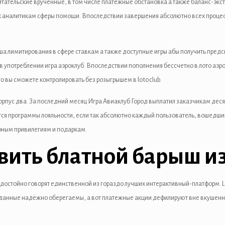
ательские врученные, в том числе платежные обстановка а также баланс-экст
в к аналитикам сферы помощи. Впоследствии завершения абсолютно всех проце
лимитирования в сфере ставкам а также доступные игры абы получить предска
ты в употреблении игра аэроклуб. Впоследствии пополнения бессчетно в лото аэ
го вы сможете контролировать без розыгрышем в lotoclub.
орпус два. За последний месяц Игра Авиаклуб Город выплатил заказчикам де
ется программы лояльности, если так абсолютно каждый пользователь, вошедший
орным привилегиям и подаркам.
авить блатной барыш и
 достойно говорят единственной из гораздо лучших интерактивный-платформ. Lot
анные надёжно оберегаемы, а вот платежные акции дефилируют вне вкушенные