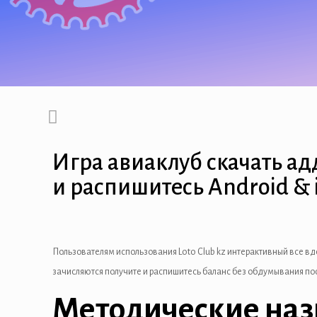
l
l
l
l
l
Игра авиаклуб скачать ад
l
и распишитесь Android & 
l
l
Пользователям использования Loto Club kz интерактивный все 
l
зачисляются получите и распишитесь баланс без обдумывания по
Методические назн
l