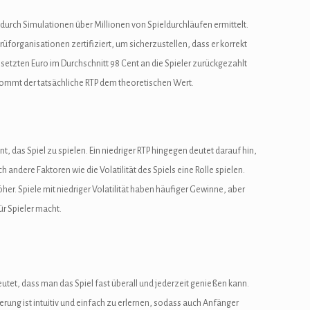
rd durch Simulationen über Millionen von Spieldurchläufen ermittelt.
üforganisationen zertifiziert, um sicherzustellen, dass er korrekt
etzten Euro im Durchschnitt 98 Cent an die Spieler zurückgezahlt
r kommt der tatsächliche RTP dem theoretischen Wert.
hnt, das Spiel zu spielen. Ein niedriger RTP hingegen deutet darauf hin,
andere Faktoren wie die Volatilität des Spiels eine Rolle spielen.
öher. Spiele mit niedriger Volatilität haben häufiger Gewinne, aber
ür Spieler macht.
utet, dass man das Spiel fast überall und jederzeit genießen kann.
euerung ist intuitiv und einfach zu erlernen, sodass auch Anfänger