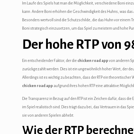
el
Im Laufe des Spiels hat man die Möglichkeit, verschiedene Boni ei
kann. Andere Boni erhöhen die Geschwindigkeit des Huhns, was das A
Besonders wertvoll sind die Schutzschilde, die das Huhn vor einem Tr
Boni strategisch einzusetzen, um das Spiel zu meistern und hohe Pu
Der hohe RTP von 98
el
Ein entscheidender Faktor, der die
chicken road app
von anderen Spi
el
zurückgezahlt werden. Dies ist ein ungewöhnlich hoher Wert, der deutli
Allerdings ist es wichtig zu beachten, dass der RTP ein theoretischer
el
chicken road app
aufgrund ihres hohen RTP eine attraktive Möglichk
el
Die Transparenz in Bezug auf den RTP ist ein Zeichen dafür, dass di
el
im Spiel realistisch sind. Dies trägt dazu bei, das Vertrauen in das 
sie von anderen Spielen abhebt.
Wie der RTP berechne