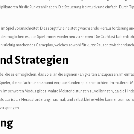
ikatoren für die Punktzahl haben. Die Steuerung ist intuitiv und einfach: Durch Ti
im Spiel voranschreitet. Dies sorgt für eine stetig wachsende Herausforderung und
ermöglichen es, das Spiel immer wieder neu zu erleben. Die Grafik ist farbenfroh
in süchtig machendes Gameplay, welches sowohl für kurze Pausen zwischendurch al
nd Strategien
ade, die es ermöglichen, das Spiel an die eigenen Fähigkeiten anzupassen. Im einf
 Spieler, die einfach nur entspannt ein paar Runden spielen möchten. Im mittleren 
rlich. Im schweren Modus gilt es, wahre Meisterleistungen zu vollbringen, da die Hi
odus ist die Herausforderung maximal, und selbst kleine Fehler können zum sofortig
zu springen.
ung