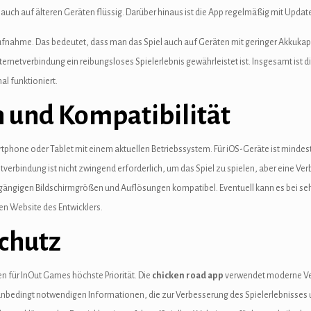
uft auch auf älteren Geräten flüssig. Darüber hinaus ist die App regelmäßig mit Upd
aufnahme. Das bedeutet, dass man das Spiel auch auf Geräten mit geringer Akkukapaz
ernetverbindung ein reibungsloses Spielerlebnis gewährleistet ist. Insgesamt ist d
al funktioniert.
und Kompatibilität
phone oder Tablet mit einem aktuellen Betriebssystem. Für iOS-Geräte ist mindeste
etverbindung ist nicht zwingend erforderlich, um das Spiel zu spielen, aber eine
 gängigen Bildschirmgrößen und Auflösungen kompatibel. Eventuell kann es bei se
len Website des Entwicklers.
chutz
en für InOut Games höchste Priorität. Die
chicken road app
verwendet moderne Ver
unbedingt notwendigen Informationen, die zur Verbesserung des Spielerlebnisses 