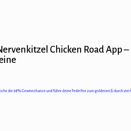
rvenkitzel Chicken Road App – 
eine
iche die 98% Gewinnchance und führe deine Federfee zum goldenen Ei durch vier kn