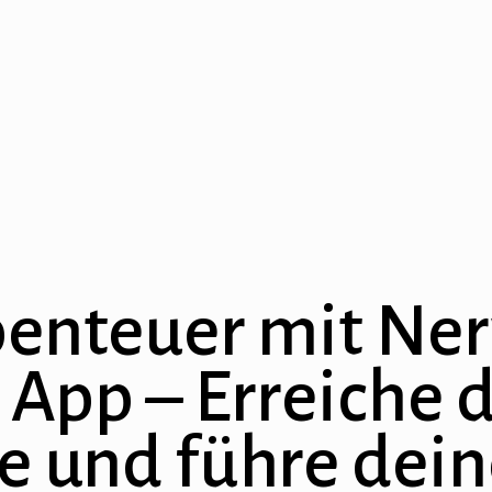
nteuer mit Nerv
 App – Erreiche 
 und führe dein