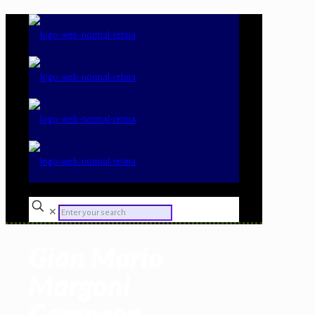
✕
Gian Mario
Margoni
Campeon