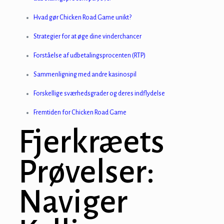
Hvad gør Chicken Road Game unikt?
Strategier for at øge dine vinderchancer
Forståelse af udbetalingsprocenten (RTP)
Sammenligning med andre kasinospil
Forskellige sværhedsgrader og deres indflydelse
Fremtiden for Chicken Road Game
Fjerkræets
Prøvelser:
l
l
Naviger