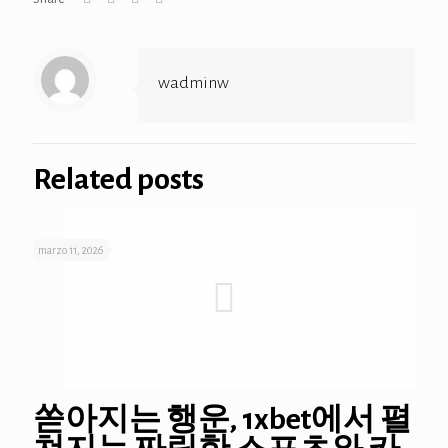
wadminw
Related posts
marzo 11, 2026
쏟아지는 행운, 1xbet에서 펼