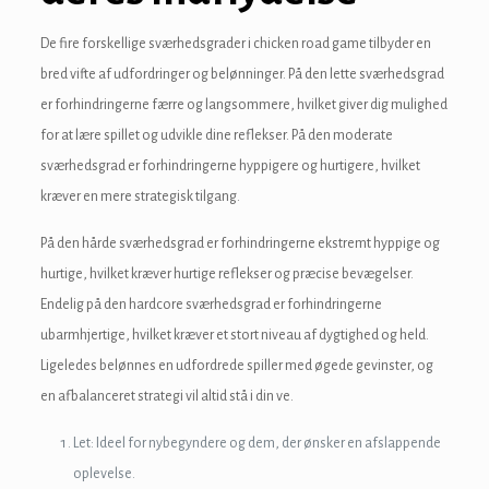
De fire forskellige sværhedsgrader i chicken road game tilbyder en
bred vifte af udfordringer og belønninger. På den lette sværhedsgrad
er forhindringerne færre og langsommere, hvilket giver dig mulighed
for at lære spillet og udvikle dine reflekser. På den moderate
sværhedsgrad er forhindringerne hyppigere og hurtigere, hvilket
kræver en mere strategisk tilgang.
På den hårde sværhedsgrad er forhindringerne ekstremt hyppige og
el giriş
hurtige, hvilket kræver hurtige reflekser og præcise bevægelser.
Endelig på den hardcore sværhedsgrad er forhindringerne
ubarmhjertige, hvilket kræver et stort niveau af dygtighed og held.
Ligeledes belønnes en udfordrede spiller med øgede gevinster, og
en afbalanceret strategi vil altid stå i din ve.
Let: Ideel for nybegyndere og dem, der ønsker en afslappende
oplevelse.