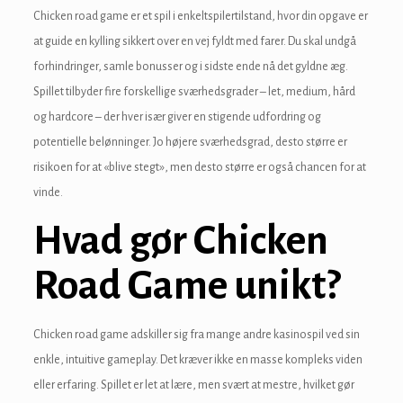
Chicken road game er et spil i enkeltspilertilstand, hvor din opgave er
at guide en kylling sikkert over en vej fyldt med farer. Du skal undgå
forhindringer, samle bonusser og i sidste ende nå det gyldne æg.
Spillet tilbyder fire forskellige sværhedsgrader – let, medium, hård
og hardcore – der hver især giver en stigende udfordring og
potentielle belønninger. Jo højere sværhedsgrad, desto større er
risikoen for at «blive stegt», men desto større er også chancen for at
vinde.
Hvad gør Chicken
Road Game unikt?
Chicken road game adskiller sig fra mange andre kasinospil ved sin
enkle, intuitive gameplay. Det kræver ikke en masse kompleks viden
eller erfaring. Spillet er let at lære, men svært at mestre, hvilket gør