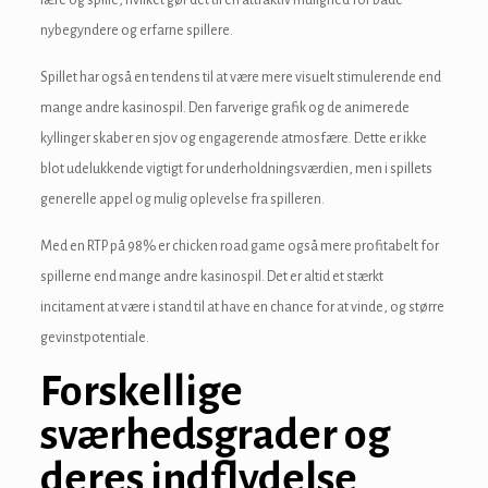
lære og spille, hvilket gør det til en attraktiv mulighed for både
nybegyndere og erfarne spillere.
Spillet har også en tendens til at være mere visuelt stimulerende end
mange andre kasinospil. Den farverige grafik og de animerede
kyllinger skaber en sjov og engagerende atmosfære. Dette er ikke
blot udelukkende vigtigt for underholdningsværdien, men i spillets
generelle appel og mulig oplevelse fra spilleren.
Med en RTP på 98% er chicken road game også mere profitabelt for
spillerne end mange andre kasinospil. Det er altid et stærkt
incitament at være i stand til at have en chance for at vinde, og større
gevinstpotentiale.
Forskellige
sværhedsgrader og
deres indflydelse