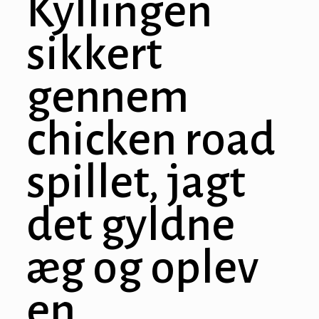
Kyllingen
sikkert
gennem
chicken road
spillet, jagt
det gyldne
æg og oplev
en