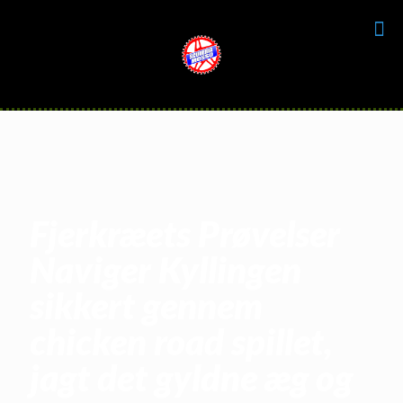
ri
Fjerkræets Prøvelser
Naviger Kyllingen
sikkert gennem
chicken road spillet,
jagt det gyldne æg og