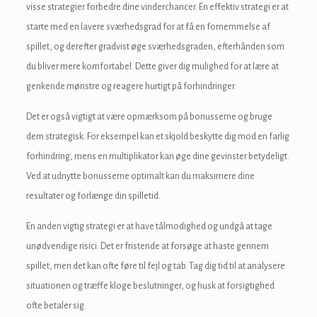
visse strategier forbedre dine vinderchancer. En effektiv strategi er at
starte med en lavere sværhedsgrad for at få en fornemmelse af
spillet, og derefter gradvist øge sværhedsgraden, efterhånden som
du bliver mere komfortabel. Dette giver dig mulighed for at lære at
genkende mønstre og reagere hurtigt på forhindringer.
Det er også vigtigt at være opmærksom på bonusserne og bruge
dem strategisk. For eksempel kan et skjold beskytte dig mod en farlig
forhindring, mens en multiplikator kan øge dine gevinster betydeligt.
Ved at udnytte bonusserne optimalt kan du maksimere dine
resultater og forlænge din spilletid.
En anden vigtig strategi er at have tålmodighed og undgå at tage
unødvendige risici. Det er fristende at forsøge at haste gennem
spillet, men det kan ofte føre til fejl og tab. Tag dig tid til at analysere
situationen og træffe kloge beslutninger, og husk at forsigtighed
ofte betaler sig.