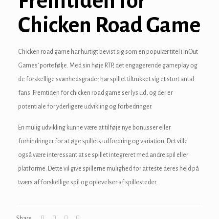
Fremtiden for
Chicken Road Game
Chicken road game har hurtigt bevist sig som en populær titel i InOut
Games’ portefølje. Med sin høje RTP, det engagerende gameplay og
de forskellige sværhedsgrader har spillet tiltrukket sig et stort antal
fans. Fremtiden for chicken road game ser lys ud, og der er
potentiale for yderligere udvikling og forbedringer.
En mulig udvikling kunne være at tilføje nye bonusser eller
forhindringer for at øge spillets udfordring og variation. Det ville
også være interessant at se spillet integreret med andre spil eller
platforme. Dette vil give spillerne mulighed for at teste deres held på
tværs af forskellige spil og oplevelser af spillesteder.
Share