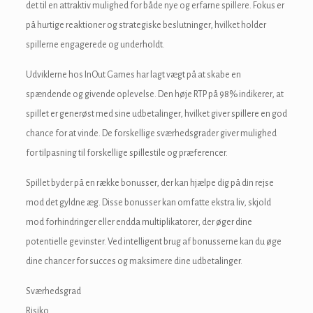
det til en attraktiv mulighed for både nye og erfarne spillere. Fokus er
på hurtige reaktioner og strategiske beslutninger, hvilket holder
spillerne engagerede og underholdt.
Udviklerne hos InOut Games har lagt vægt på at skabe en
spændende og givende oplevelse. Den høje RTP på 98% indikerer, at
spillet er generøst med sine udbetalinger, hvilket giver spillere en god
chance for at vinde. De forskellige sværhedsgrader giver mulighed
for tilpasning til forskellige spillestile og præferencer.
Spillet byder på en række bonusser, der kan hjælpe dig på din rejse
mod det gyldne æg. Disse bonusser kan omfatte ekstra liv, skjold
mod forhindringer eller endda multiplikatorer, der øger dine
potentielle gevinster. Ved intelligent brug af bonusserne kan du øge
dine chancer for succes og maksimere dine udbetalinger.
Sværhedsgrad
Risiko