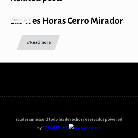
Las Tres Horas Cerro Mirador
enero 11, 2016
Read more
scuderiamosso.cl todo los derechos reservados powered
by
SOPORTE PUQ