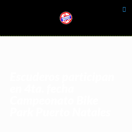
Escuderos participan
en 4ta. fecha
Campeonato Bike
Park Puerto Natales