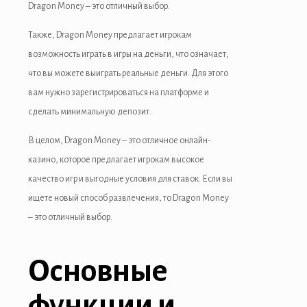
Dragon Money – это отличный выбор.
Также, Dragon Money предлагает игрокам
возможность играть в игры на деньги, что означает,
что вы можете выиграть реальные деньги. Для этого
вам нужно зарегистрироваться на платформе и
сделать минимальную депозит.
В целом, Dragon Money – это отличное онлайн-
казино, которое предлагает игрокам высокое
качество игр и выгодные условия для ставок. Если вы
ищете новый способ развлечения, то Dragon Money
– это отличный выбор.
ownloader
Основные
функции и