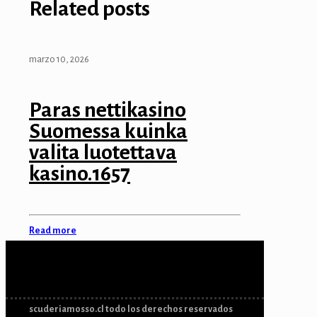
Related posts
marzo 10, 2026
Paras nettikasino
Suomessa kuinka
valita luotettava
kasino.1657
Read more
scuderiamosso.cl todo los derechos reservados