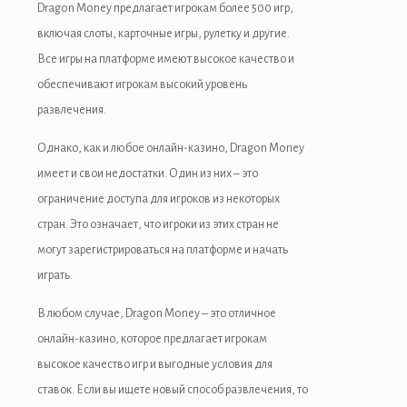
Dragon Money предлагает игрокам более 500 игр,
включая слоты, карточные игры, рулетку и другие.
Все игры на платформе имеют высокое качество и
обеспечивают игрокам высокий уровень
развлечения.
Однако, как и любое онлайн-казино, Dragon Money
имеет и свои недостатки. Один из них – это
ограничение доступа для игроков из некоторых
стран. Это означает, что игроки из этих стран не
могут зарегистрироваться на платформе и начать
играть.
В любом случае, Dragon Money – это отличное
онлайн-казино, которое предлагает игрокам
высокое качество игр и выгодные условия для
ставок. Если вы ищете новый способ развлечения, то