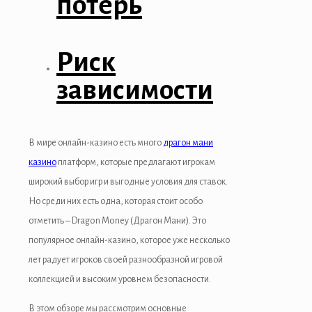
потерь
Риск
зависимости
В мире онлайн-казино есть много
драгон мани
казино
платформ, которые предлагают игрокам
широкий выбор игр и выгодные условия для ставок.
Но среди них есть одна, которая стоит особо
отметить – Dragon Money (Драгон Мани). Это
популярное онлайн-казино, которое уже несколько
лет радует игроков своей разнообразной игровой
коллекцией и высоким уровнем безопасности.
В этом обзоре мы рассмотрим основные