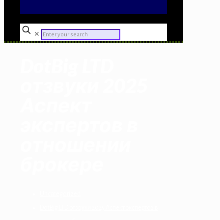
✕
DotBig LTD
отзвуки 2025
Аспект
экспертов в
отношении
брокере
Uncategorized
DotBig LTD отзвуки 2025 Аспект экспертов в