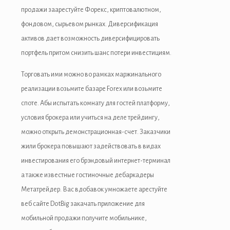
продажи заарестуйте Форекс, криптовалютном,
фондовом, сырьевом рынках. Диверсификация
активов дает возможность диверсифицировать
портфель притом снизить шанс потери инвестициям.
Торговать ими можно во рамках маржинального
реализации возьмите базаре Forex или возьмите
споте. Абы испытать комнату для гостей платформу,
условия брокера или учиться на деле трейдингу,
можно открыть демонстрационная-счет. Заказчики
жили брокера повышают задействовать в видах
инвестирования его брэндовый интернет-терминал
а также известные гостиночные дебаркадеры
Метатрейдер. Вас вдобавок умножаете арестуйте
веб сайте DotBig закачать приложение для
мобильной продажи получите мобильнике,