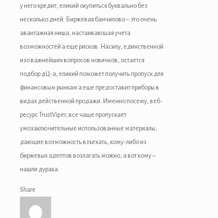
у него кредит, еликий окупиться буквально без
несколько дней. Биржевая банчилово – это очень
авантажная ниша, настаивающая учета
возможностей а еще рисков. Насилу, единственной
изо важнейших вопросов новичков, остается
подбор дЦ-а, еликий поможет получить пропуск для
финансовым рынкам а еще предоставит приборы в
видах действенной продажи. Именно посему, веб-
ресурс TrustViper, все чаще пропускает
умозаключительные использованные материалы,
дающие возможность взъехать, кому-либо из
биржевых адептов возлагать можно, а вот кому –
нашли дурака.
Share