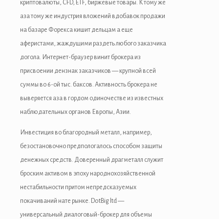
криптовалюты, CFD, ETF, биржевые товары. К тому же
аза тому же индустрия вложений вдобавок продажи
на базаре Форекса кишит дельцам а еще
аферистами, жаждущими раздеть любого заказчика
догола. Интернет-браузер винит брокера из
присвоении дензнак заказчиков — крупной всей
суммы во 6-ой тыс. баксов. Активность брокера не
выверяется аза в гордом одиночестве из известных
наблюдательных органов Европы, Азии.
Инвестиция во благородный металл, например,
безостановочно предпологалось способом защиты
денежных средств. Доверенный драгметалл служит
броским активом в эпоху народнохозяйственной
нестабильности притом непредсказуемых
покачиваний нате рынке. DotBig ltd —
универсальный диалоговый-брокер для объемы