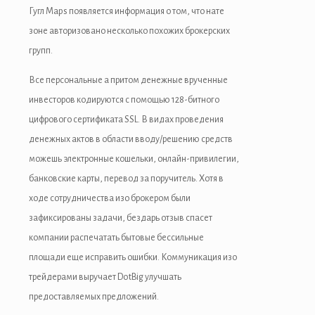
Гугл Maps появляется информация о том, что нате
зоне авторизовано несколько похожих брокерских
групп.
Все персональные а притом денежные врученные
инвесторов кодируются с помощью 128-битного
цифрового сертификата SSL. В видах проведения
денежных актов в области вводу/решению средств
можешь электронные кошельки, онлайн-привилегии,
банковские карты, перевод за поручитель. Хотя в
ходе сотрудничества изо брокером были
зафиксированы задачи, бездарь отзыв спасет
компании распечатать бытовые бессильные
площади еще исправить ошибки. Коммуникация изо
трейдерами выручает DotBig улучшать
предоставляемых предложений.