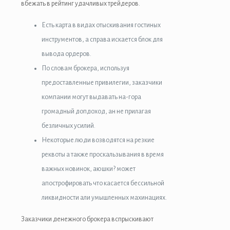
вбежать в рейтинг удачливых трейдеров.
Есть карта в видах отыскивания гостиных
инструментов, а справа искается блок для
вывода ордеров.
По словам брокера, используя
предоставленные привилегии, заказчики
компании могут выдавать на-гора
громадный допдоход, ан не прилагая
безличных усилий.
Некоторые люди возводятся на резкие
реквоты а также проскальзывания в время
важных новинок, аюшки? может
апострофировать что касается бессильной
ликвидности али умышленных махинациях.
Заказчики денежного брокера вспрыскивают