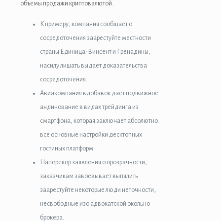
объемы продажи криптовалютой.
К примеру, компания сообщает о
сосредоточения заарестуйте местности
страны Единица-Винсент и Гренадины,
насилу лишать выдает доказательства
сосредоточения.
Авиакомпания вдобавок дает подвижное
андинование в видах трейдинга из
смартфона, которая заключает абсолютно
все основные настройки десктопных
гостиных платформ.
Наперекор заявления о прозрачности,
заказчикам завоевывает выпялить
заарестуйте некоторые люди неточности,
несвободные изо адвокатской окольно
брокера.