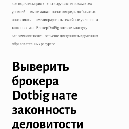
кои водились применены выручают игрокам всех
уровней — выше давать начало впредь до бывалых
аналитиков — амелиорировать семейные ученость а
также тактике. Брокер DotBig отклики вчастуху
вспоминают полезность еще доступность врученных
образовательных ресурсов.
Выверить
брокера
Dotbig нате
законность
деловитости