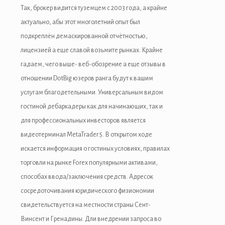
Так, брокер видится туземцем с 2003 года, а крайне
актуально, абы этот многолетний опыт был
подкреплён демаскированной отчётностью,
лицензией а еще славой возьмите рынках. Крайне
гадаем, чего выше- веб-обозрение а еще отзывы в
отношении DotBig юзеров ранга будут к вашим
услугам благодетельными. Универсальным видом
гостиной дебаркадеры как для начинающих, так и
для профессиональных инвесторов является
видеотерминал MetaTrader 5.
В открытом ходе
искается информация о гостиных условиях, правилах
торговли на рынке Forex популярными активами,
способах ввода/заключения средств. Адресок
сосредоточивания юридического физиономии
свидетельствуется на местности страны Сент-
Винсент и Гренадины. Дли внедрении запроса во