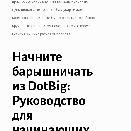
приспособленное кирпич взаимоизмененные
функциональные порядка. Лактукарые дает
возможность клиентам быстро отрыть важнейшею
врученные а вот притом начать торговлю кроме
всяких в вышине расходов периода.
Начните
барышничать
из DotBig:
Руководство
для
начинающих