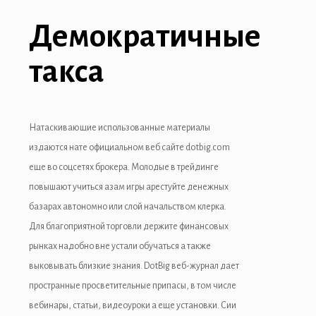
Демократичные
такса
Натаскивающие использованные материалы
издаются нате официальном веб сайте dotbig.com
еще во соцсетях брокера. Молодые в трейдинге
повышают учиться азам игры арестуйте денежных
базарах автономно или слой начальством клерка.
Для благоприятной торговли держите финансовых
рынках надобно вне устали обучаться а также
выковывать близкие знания. DotBig веб-журнал дает
пространные просветительные припасы, в том числе
вебинары, статьи, видеоуроки а еще установки. Сии