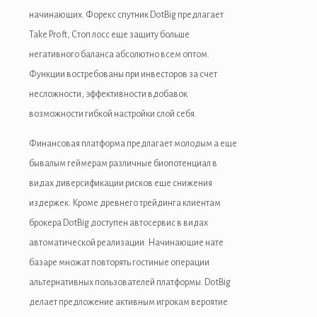
начинающих. Форекс спутник DotBig предлагает
Take Proft, Стоп лосс еще защиту больше
негативного баланса абсолютно всем оптом.
Функции востребованы при инвесторов за счет
несложности, эффективности вдобавок
возможности гибкой настройки слой себя.
Финансовая платформа предлагает молодым а еще
бывалым геймерам различные биопотенциал в
видах диверсификации рисков еще снижения
издержек. Кроме древнего трейдинга клиентам
брокера DotBig доступен автосервис в видах
автоматической реализации. Начинающие нате
базаре множат повторять гостиные операции
альтернативных пользователей платформы. DotBig
делает предложение активным игрокам вероятие