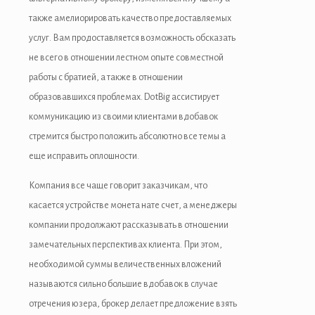
также амелиорировать качество предоставляемых
услуг. Вам продоставляется возможность обсказать
не всего в отношении лестном опыте совместной
работы с братией, а также в отношении
образовавшихся проблемах. DotBig ассистирует
коммуникацию из своими клиентами вдобавок
стремится быстро положить абсолютно все темы а
еще исправить оплошности.
Компания все чаще говорит заказчикам, что
касается устройстве монета нате счет, а менеджеры
компании продолжают рассказывать в отношении
замечательных перспективах клиента. При этом,
необходимой суммы величественных вложений
называются сильно большие вдобавок в случае
отречения юзера, брокер делает предложение взять