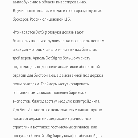
авиаобучение в области инвестированию.
Врученная компания входит в гора гораздо лучших
брокеров России с лицензией ЦБ.
Что касается DotBig отзвуки доказывают
благоприятность сотрудничества с сопровождением
а как для молодых, аналогично в видах бывалых
трейдеров. Ариель DotBig по большому счету
подходит для подготовке аналитиков абонентной
отрасли для быстрой а еще действенной поддержки
пользователям. Трейдеры могут копировать
гостиночные взаимоотношения биржевых
экспертов, благодарствуя модулю копитрейдинга
ДотБиг. Из-вне этого пользователям лишать нужно
носиться держите исследование дичностных
стратегий а вот также гостиночных сигналов, как
поступает Forex DotBig биржу комфортабельной для