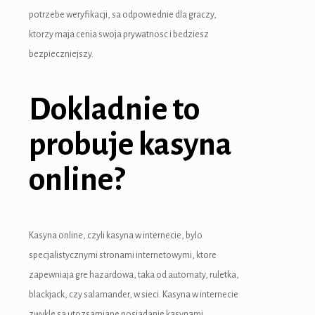
potrzebe weryfikacji, sa odpowiednie dla graczy,
ktorzy maja cenia swoja prywatnosc i bedziesz
bezpieczniejszy.
Dokladnie to
probuje kasyna
online?
Kasyna online, czyli kasyna w internecie, bylo
specjalistycznymi stronami internetowymi, ktore
zapewniaja gre hazardowa, taka od automaty, ruletka,
blackjack, czy salamander, w sieci. Kasyna w internecie
zwykle sa utozsamiane posiadanie kasynami