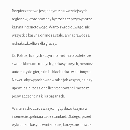
Bezpieczenstwo jest jednym z najwazniejszych
regionow, ktore powinny byc zobacz przy wyborze
kasyna internetowego. Warto zwrocic uwage, nie
wszystkie kasyna online sa stale, an naprawde sa
jednak szkodliwe dla graczy.
Do Polsce, licznych kasyn internet ma te zalete, ze
swoim klientom roznych gier kasynowych, rowniez
automaty do gier, ruletki, blackjacka i wiele innych.
Nawet, aby wyprobowac w takie jak kasyno, nalezy
upewnic sie, ze sa one licencjonowane i mozesz
poswiadczone na kilka organach.
Warte zachodu rozwazyc, nigdy duzo kasyna w
internecie spelniaja takie standard. Dlatego, przed
wybraniem kasyna w internecie, korzystne prawde