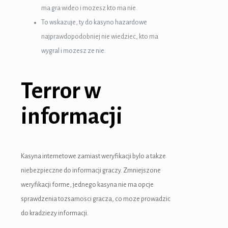
ma gra wideo i mozesz kto ma nie.
To wskazuje, ty do kasyno hazardowe
najprawdopodobniej nie wiedziec, kto ma
wygral i mozesz ze nie.
Terror w
informacji
Kasyna internetowe zamiast weryfikacji bylo a takze
niebezpieczne do informacji graczy. Zmniejszone
weryfikacji forme, jednego kasyna nie ma opcje
sprawdzenia tozsamosci gracza, co moze prowadzic
do kradziezy informacji.