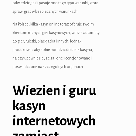
odwiedzic, jesli pasuje ono tego typu warunki, ktora
sprawi grac w bezpiecznych warunkach.
Na Polsce, kilka kasyn online teraz oferuje swoim
klientom roznych gier kasynowych, wraz z automaty
do gier, ruletki, blackjacka i innych. Jednak,
produkowac aby sobie poradzic do takie kasyna,
nalezy upewnic sie, ze sa, one licencjonowane i
poswiadczone na szczegolnych organach.
Wiezien i guru
kasyn
internetowych