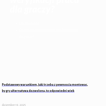
dla graczy?
Uncategorized
Czy kasyna w internecie bez weryfikacji praca
dla graczy?
Podstawowy warunkiem, jaki trzeba z pewnoscia montowac,
by gry alternatywa dozwolona, to odpowiedni wiek
diciembre 19, 2025