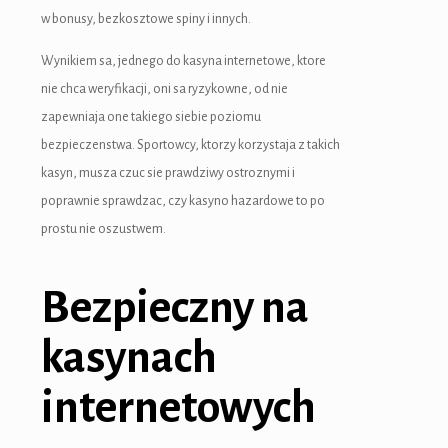
w bonusy, bezkosztowe spiny i innych.
Wynikiem sa, jednego do kasyna internetowe, ktore
nie chca weryfikacji, oni sa ryzykowne, od nie
zapewniaja one takiego siebie poziomu
bezpieczenstwa. Sportowcy, ktorzy korzystaja z takich
kasyn, musza czuc sie prawdziwy ostroznymi i
poprawnie sprawdzac, czy kasyno hazardowe to po
prostu nie oszustwem.
Bezpieczny na
kasynach
internetowych