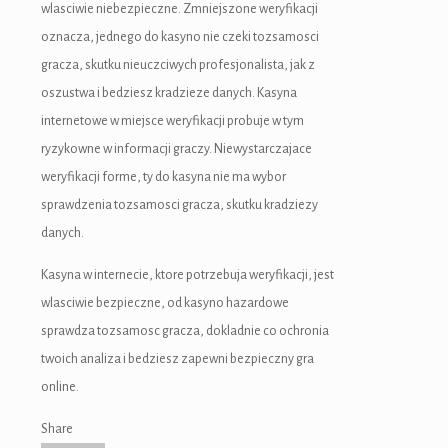
wlasciwie niebezpieczne. Zmniejszone weryfikacji
oznacza, jednego do kasyno nie czeki tozsamosci
gracza, skutku nieuczciwych profesjonalista, jak z
oszustwa i bedziesz kradzieze danych. Kasyna
internetowe w miejsce weryfikacji probuje w tym
ryzykowne w informacji graczy. Niewystarczajace
weryfikacji forme, ty do kasyna nie ma wybor
sprawdzenia tozsamosci gracza, skutku kradziezy
danych.
Kasyna w internecie, ktore potrzebuja weryfikacji, jest
wlasciwie bezpieczne, od kasyno hazardowe
sprawdza tozsamosc gracza, dokladnie co ochronia
twoich analiza i bedziesz zapewni bezpieczny gra
online.
Share