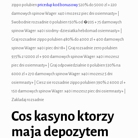
k satın al
zippo polubien
pricedup kod bonusowy
520% do 5000 zl + 220
darmowych spinow Wager: x40 i mozesz piec dni osiemnasty+ |
k Panel
Swobodnie rozsadnie 0 polubien 150% od �205 + 75 darmowych
k panel
spinow Wager: x40 i siodmy-dziesiatka hebdomad osiemnasty+ |
Graj rozsadnie zippo polubien 480% do 4000 zl + 400 darmowych
k panel
spinow Wager: x40 i piec dni 18+ | Graj rozsadnie zero polubien
k Panel
975% z 12000 zl + 900 darmowych spinow Wager: x40 i mozesz
piec dni osiemnasty+ | Graj odpowiedzialnie 0 polubien 530% na
k panel
6000 zl + 270 darmowych spinow Wager: x40 i mozesz 5 dni
k panel
osiemnasty+ | Ciesz sie rozsadnie zippo polubien 390% z 6000 zl +
150 darmowych spinow Wager: x40 i mozesz piec dni osiemnasty+ |
k panel
Zakladaj rozsadnie
k panel
Cos kasyno ktorzy
k panel
maja depozytem
k panel