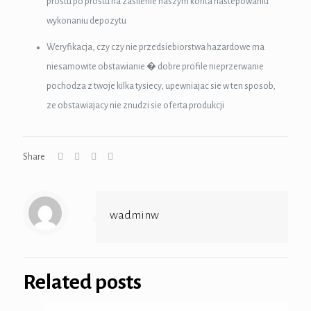
prostu po prostu na zasilenie naszym konta nastepowaniu
wykonaniu depozytu
k panel
Weryfikacja, czy czy nie przedsiebiorstwa hazardowe ma
k panel
niesamowite obstawianie � dobre profile nieprzerwanie
pochodza z twoje kilka tysiecy, upewniajac sie w ten sposob,
k panel
ze obstawiajacy nie znudzi sie oferta produkcji
k panel
k panel
Share
k panel
k panel
wadminw
k panel
k panel
Related posts
k