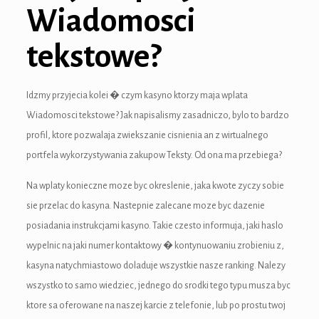
Wiadomosci
k panel
tekstowe?
k panel
k panel
Idzmy przyjecia kolei � czym kasyno ktorzy maja wplata
k panel
Wiadomosci tekstowe? Jak napisalismy zasadniczo, bylo to bardzo
profil, ktore pozwalaja zwiekszanie cisnienia an z wirtualnego
k panel
portfela wykorzystywania zakupow Teksty. Od ona ma przebiega?
k panel
Na wplaty konieczne moze byc okreslenie, jaka kwote zyczy sobie
k panel
sie przelac do kasyna. Nastepnie zalecane moze byc dazenie
posiadania instrukcjami kasyno. Takie czesto informuja, jaki haslo
k panel
wypelnic na jaki numer kontaktowy � kontynuowaniu zrobieniu z,
k panel
kasyna natychmiastowo doladuje wszystkie nasze ranking. Nalezy
wszystko to samo wiedziec, jednego do srodki tego typu musza byc
k panel
ktore sa oferowane na naszej karcie z telefonie, lub po prostu twoj