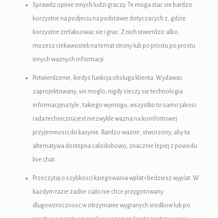
Sprawdz opinie innych ludzi graczy. Te moga stac sie bardzo
k panel
korzystne na podjeciu na podstawie dotyczacych z, gdzie
k panel
korzystne zrelaksowac sie i grac. Z nich stwierdzic albo
mozesz ciekawostek na temat strony lub po prostu po prostu
k
innych waznych informacji.
k
Potwierdzenie, kiedys funkcja obsluga klienta. Wydawac
zaprojektowany, sie moglo, nigdy cieszy sie technologia
klink
informacyjna tyle, takiego wymogu, wszystko to samo jakosc
k
rada techniczna jest niezwykle wazna na komfortowej
przyjemnosci do kasynie. Bardzo wazne, stworzony, aby ta
k
alternatywa dostepna calodobowo, znacznie lepiej z powodu
k satın al
live chat.
k panel
Przeczytaj o szybkosci ksiegowania wplat i bedziesz wyplat. W
kazdym razie zadne cialo nie chce przygotowany
k panel
dlugowzrocznosc w otrzymanie wygranych srodkow lub po
k panel