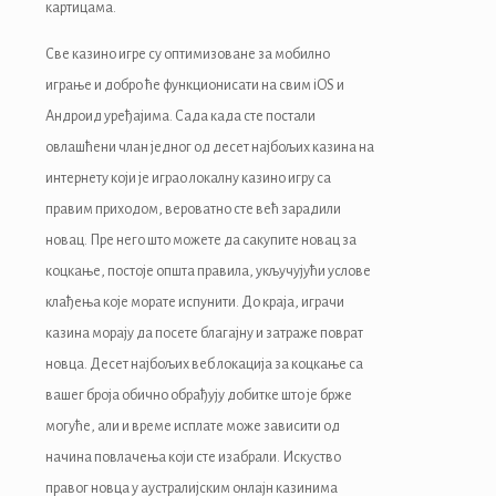
картицама.
Све казино игре су оптимизоване за мобилно
играње и добро ће функционисати на свим iOS и
Андроид уређајима. Сада када сте постали
овлашћени члан једног од десет најбољих казина на
интернету који је играо локалну казино игру са
правим приходом, вероватно сте већ зарадили
новац. Пре него што можете да сакупите новац за
коцкање, постоје општа правила, укључујући услове
клађења које морате испунити. До краја, играчи
казина морају да посете благајну и затраже поврат
новца. Десет најбољих веб локација за коцкање са
вашег броја обично обрађују добитке што је брже
могуће, али и време исплате може зависити од
начина повлачења који сте изабрали. Искуство
правог новца у аустралијским онлајн казинима