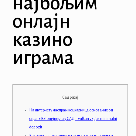
најбољим
онлајн
казино
играма
Садржај
На интернету наспрам коцкарница основаних од
стране Belongings-а у САД – vulkan vegas minimalni
depozit
Како могу да утврдим да ли је коцкање на мрежи