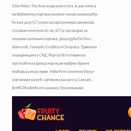
Joker Poker, The Aces и још много тога. Један поглед
на библиотеку портова локалног онлајн казина рећи
ће вам да је IGT један од најпознатијих дизајнера.
Основан почетком 90-их, IGT је одговоран за
неколико античких портова, укључујући Da Vinci
diamonds, Fantastic Goddess и Cleopatra. Приватна
коцкарницама у САД, Play+ је безготовинска
претплаћена картица која нуди најбрже брзине
плаћања у индустрији. Наћи ћете означене Enjoy+
новчанице на веб-сајтовима као што су Caesars,
BetMGM и BetRivers казино у Пенсилванији.