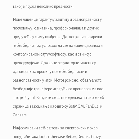
такође пружа неколико предности.
Нове лиценце гарантују заштиту и равноправност у
пословању, од казина, професионалаца и других
предузећа у свету клађења. Да, коцкање на мрежи
је безбедно под условом да сте на лиценцираном и
контролисаном сајту/софтверу, као и сви које
препоручујемо. Државне регулаторне власти су
одговорне за процену нове безбедности и
равноправности у игри. Истовремено, обављаћете
безбедније трансфере играјући са процесорима као
што је Paypal. Кладите се са поверењем на своје веб
странице за коцкање као што су BetMGM, FanDuel и
Caesars.
Информисани веб-сајтови за електронски покер
понудиће вам Jacks otherwise Better, Deuces Crazy,