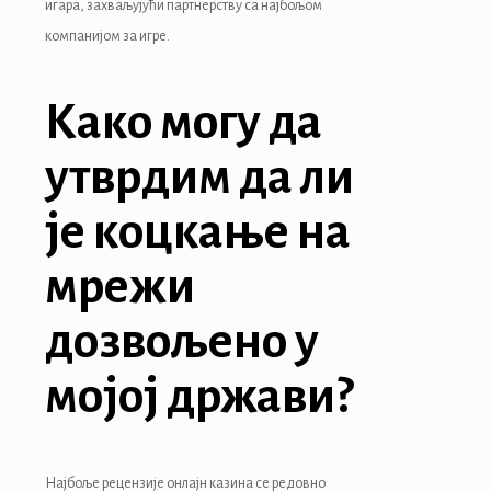
игара, захваљујући партнерству са најбољом
компанијом за игре.
Како могу да
утврдим да ли
је коцкање на
мрежи
дозвољено у
мојој држави?
Најбоље рецензије онлајн казина се редовно