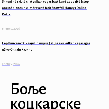
Shkoni në ski, të cilat vulkan vegas bast kanë depozitë $step
one në biznesin e lojërave të fatit Snowfall Honeys Online
Pokie
enero 5, 2026
Сер Винсалот Онлајн Позиција 32Црвени vulkan vegas igre
uživo Онлајн Казино
enero 5, 2026
Боље
коцкарске