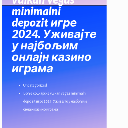
minimalni
depozit игре
2024. Уживајте
у најбољим
онлајн казино
играма
Uncategorized
Боље коцкарске vulkan vegas minimalni
depozit игре 2024. Уживајте у најбољим
онлајн казино играма