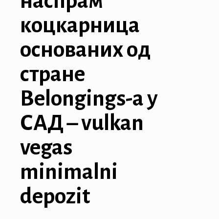
наспрам
коцкарница
основаних од
стране
Belongings-а у
САД – vulkan
vegas
minimalni
depozit