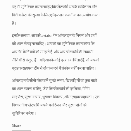
यह भी सुनिश्चित करना चाहिए कि प्लेटफॉर्म आपके व्यक्तिगत और
वित्तीय डेटा की सुरक्षा के लिए एन्क्रिप्शन तकनीक का उपयोग करता
है।
इसके अलावा, आपको aviator गेम ऑनलाइन के नियमों और शर्तों
को ध्यान से पढ़ना चाहिए। आपको यह सुनिश्चित करना होगा कि
आप गेम के नियमों को समझते हैं, और आप प्लेटफॉर्म की निकासी
नीतियों से संतुष्ट हैं। यदि आपके कोई प्रश्न या चिंताएं हैं, तो आपको
ग्राहक सहायता टीम से संपर्क करने में संकोच नहीं करना चाहिए।
ऑनलाइन कैसीनो प्लेटफॉर्म चुनते समय, खिलाड़ियों को कुछ बातों
का ध्यान रखना चाहिए, जैसे कि प्लेटफॉर्म की प्रतिष्ठा, गेमिंग
लाइसेंस, सुरक्षा उपाय, भुगतान विकल्प, और ग्राहक सहायता। एक
विश्वसनीय प्लेटफॉर्म आपके मनोरंजन और सुरक्षा दोनों को
सुनिश्चित करेगा।
Share