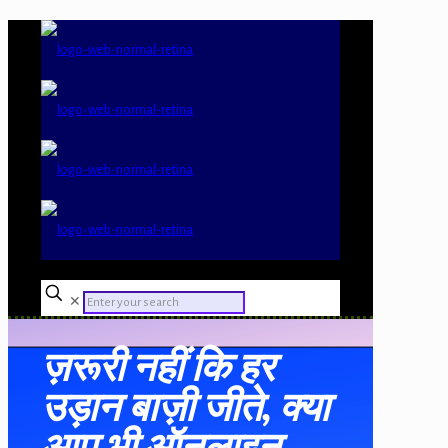
✕
ज़रूरी नहीं कि हर
उड़ान बाज़ी जीते, क्या
आप भी ऑनलाइन