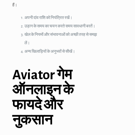
हैं।
अपनी दांव राशि को नियंत्रित रखें।
उड़ान के समय का चयन करते समय सावधानी बरतें।
खेल के नियमों और संभावनाओं को अच्छी तरह से समझ
लें।
अन्य खिलाड़ियों के अनुभवों से सीखें।
Aviator गेम
ऑनलाइन के
फायदे और
नुकसान