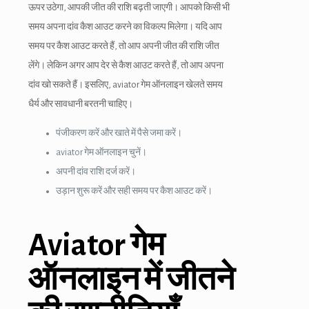
ऊपर उठेगा, आपकी जीत की राशि बढ़ती जाएगी। आपको किसी भी
समय अपना दांव कैश आउट करने का विकल्प मिलेगा। यदि आप
समय पर कैश आउट करते हैं, तो आप अपनी जीत की राशि जीत
लेंगे। लेकिन अगर आप देर से कैश आउट करते हैं, तो आप अपना
downloader
दांव खो सकते हैं। इसलिए, aviator गेम ऑनलाइन खेलते समय
धैर्य और सावधानी बरतनी चाहिए।
पंजीकरण करें और खाते में पैसे जमा करें।
aviator गेम ऑनलाइन चुनें।
अपनी दांव राशि दर्ज करें।
उड़ान शुरू करें और सही समय पर कैश आउट करें।
Aviator गेम
ऑनलाइन में जीतने