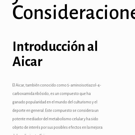
Consideracion
k panel
k Panel
ti
Introducción al
k
Aicar
k Panel
k
El Aicar, también conocido como 5-aminoisotiazol-4-
k panel
carboxamida ribósido, es un compuesto que ha
k Panel
ganado popularidad en el mundo del culturismo y el
deporte en general. Este compuesto se considera un
k
potente mediador del metabolismo celular y ha sido
k Panel
objeto de interés por sus posibles efectos en la mejora