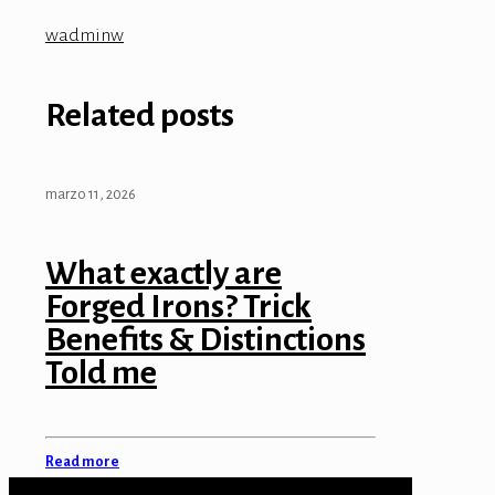
 satın al
wadminw
k Panel
Related posts
k panel
k panel
marzo 11, 2026
 giriş
no
What exactly are
Forged Irons? Trick
no
Benefits & Distinctions
 bonusu
Told me
 bonusu
Read more
 bonusu