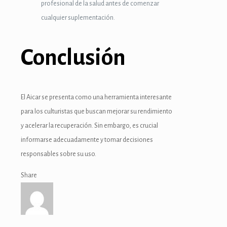
k panel
profesional de la salud antes de comenzar
cualquier suplementación.
k panel
k panel
Conclusión
k panel
k panel
El Aicar se presenta como una herramienta interesante
k panel
para los culturistas que buscan mejorar su rendimiento
y acelerar la recuperación. Sin embargo, es crucial
k panel
informarse adecuadamente y tomar decisiones
k panel
responsables sobre su uso.
k panel
Share
k panel
oku