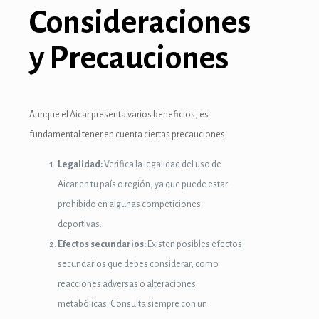
Consideraciones
k panel
y Precauciones
k panel
k panel
k panel
Aunque el Aicar presenta varios beneficios, es
fundamental tener en cuenta ciertas precauciones:
k panel
Legalidad:
Verifica la legalidad del uso de
k panel
Aicar en tu país o región, ya que puede estar
k panel
prohibido en algunas competiciones
deportivas.
k panel
Efectos secundarios:
Existen posibles efectos
k
secundarios que debes considerar, como
reacciones adversas o alteraciones
k panel
metabólicas. Consulta siempre con un