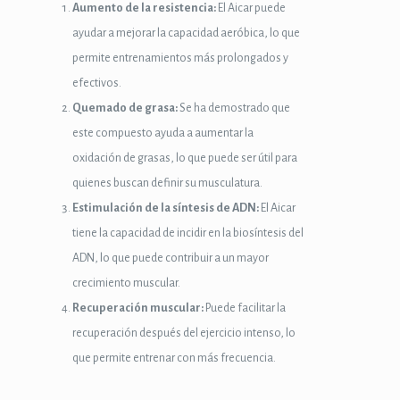
Aumento de la resistencia:
El Aicar puede
k panel
ayudar a mejorar la capacidad aeróbica, lo que
k
permite entrenamientos más prolongados y
efectivos.
k
Quemado de grasa:
Se ha demostrado que
klink
este compuesto ayuda a aumentar la
oxidación de grasas, lo que puede ser útil para
k
quienes buscan definir su musculatura.
k
Estimulación de la síntesis de ADN:
El Aicar
tiene la capacidad de incidir en la biosíntesis del
 satın al
ADN, lo que puede contribuir a un mayor
k panel
crecimiento muscular.
Recuperación muscular:
Puede facilitar la
k panel
recuperación después del ejercicio intenso, lo
k panel
que permite entrenar con más frecuencia.
k panel