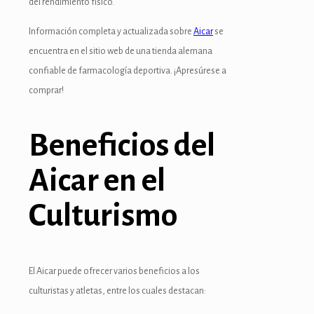
del rendimiento físico.
k Panel
Información completa y actualizada sobre
Aicar
se
Oku
encuentra en el sitio web de una tienda alemana
k
confiable de farmacología deportiva. ¡Apresúrese a
comprar!
k panel
k panel
Beneficios del
k panel
Aicar en el
k Panel
Culturismo
k
k
k
El Aicar puede ofrecer varios beneficios a los
culturistas y atletas, entre los cuales destacan:
k panel