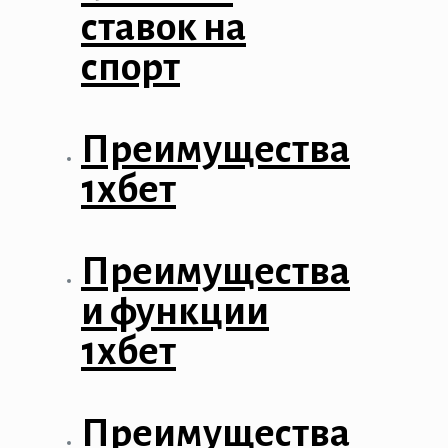
ставок на
спорт
Преимущества
1хбет
Преимущества
и функции
1хбет
Преимущества