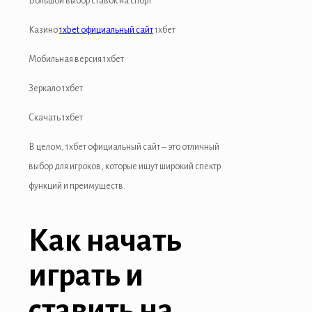
Большой выбор ставок на спорт
Казино
1xbet официальный сайт
1хбет
Мобильная версия 1хбет
Зеркало 1хбет
Скачать 1хбет
В целом, 1хбет официальный сайт – это отличный
выбор для игроков, которые ищут широкий спектр
функций и преимуществ.
Как начать
играть и
ставить на