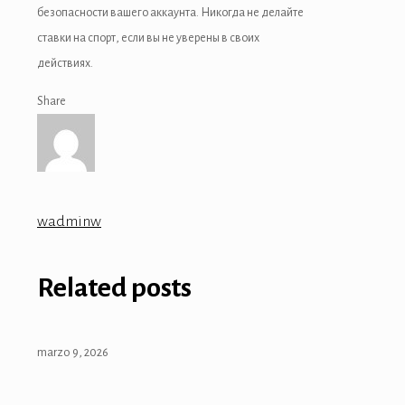
безопасности вашего аккаунта. Никогда не делайте
ставки на спорт, если вы не уверены в своих
действиях.
Share
wadminw
Related posts
marzo 9, 2026