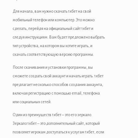
Для начала, вам нужно скачать 1хбет на свой
мобильный телефон или компьютер. Это можно
сделать, перейдя на официальный сайт 1хбет и
следуя инструкциям. Вам будет предложено выбрать
тип устройства, на котором вы хотите играть, и
скачать соответствующую версию программы.
После скачивания и установки программы, вы
сможете создать свой аккаунт и начать играть. 1хбет
предлагает несколько способов создания аккаунта,
включая регистрацию с помощью email, телефона
или социальных сетей.
Один из преимуществ 1хбет – это его зеркало.
Зеркало 1хбет – это дополнительный сайт, который
позволяет игрокам доступаться к услугам 1хбет, если