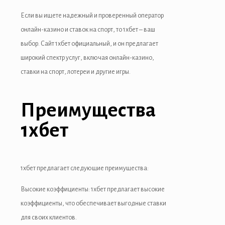
Если вы ищете надежный и проверенный оператор
онлайн-казино и ставок на спорт, то 1хбет – ваш
выбор. Сайт 1хбет официальный, и он предлагает
широкий спектр услуг, включая онлайн-казино,
ş
ставки на спорт, лотереи и другие игры.
Преимущества
1хбет
1хбет предлагает следующие преимущества:
Высокие коэффициенты: 1хбет предлагает высокие
коэффициенты, что обеспечивает выгодные ставки
для своих клиентов.