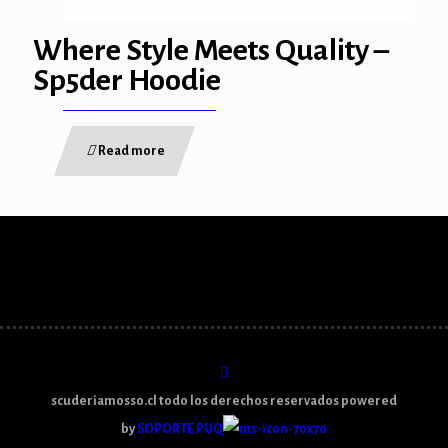
Where Style Meets Quality –
Sp5der Hoodie
Read more
scuderiamosso.cl todo los derechos reservados powered
by
SOPORTE PUQ