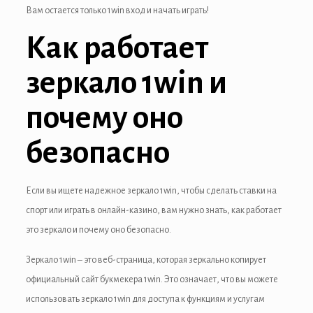
Вам остается только 1win вход и начать играть!
Как работает
зеркало 1win и
почему оно
безопасно
Если вы ищете надежное зеркало 1win, чтобы сделать ставки на
спорт или играть в онлайн-казино, вам нужно знать, как работает
это зеркало и почему оно безопасно.
Зеркало 1win – это веб-страница, которая зеркально копирует
официальный сайт букмекера 1win. Это означает, что вы можете
использовать зеркало 1win для доступа к функциям и услугам