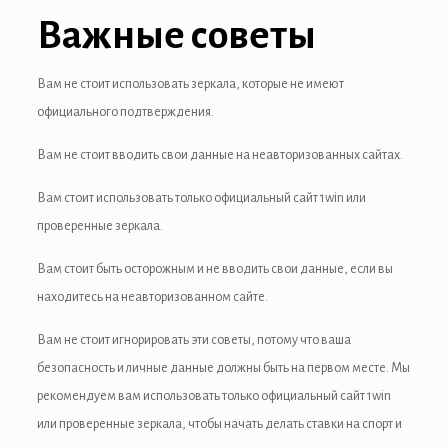
Важные советы
Вам не стоит использовать зеркала, которые не имеют
официального подтверждения.
Вам не стоит вводить свои данные на неавторизованных сайтах.
Вам стоит использовать только официальный сайт 1win или
проверенные зеркала.
Вам стоит быть осторожным и не вводить свои данные, если вы
находитесь на неавторизованном сайте.
Вам не стоит игнорировать эти советы, потому что ваша
безопасность и личные данные должны быть на первом месте. Мы
рекомендуем вам использовать только официальный сайт 1win
или проверенные зеркала, чтобы начать делать ставки на спорт и