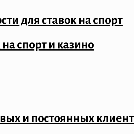
ти для ставок на спорт
на спорт и казино
овых и постоянных клиен