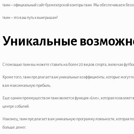
panel
1вин – официальный сайт букмекерской конторы 1вин. Мы обеспечиваем без
panel
1вин – это ваш путь к выигрышам!
panel
Уникальные возможнос
anel
С помощью 1вин вы можете ставить на более 20 видов спорта, включая футбол
Кроме того, 1вин предлагает вам уникальные коэффициенты, которые могут 
вам максимальную прибыль.
panel
Еще одним преимуществом 1вин является функция «Live», которая позволяет в
panel
центре событий.
Наконец, 1вин предлагает вам уникальную программу лояльности, которая по
больше денег.