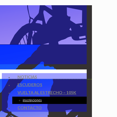
NOTICIAS
ESCUDEROS
VUELTA AL ESTRECHO – 105K
inscripciones
CONTACTO