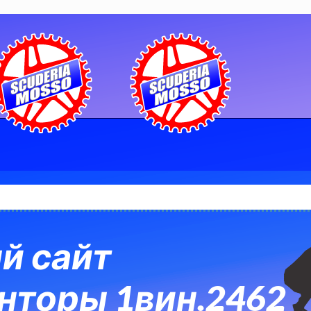
й сайт
нторы 1вин.2462