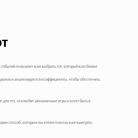
рт
 событий позволяет вам выбрать тот, который вам ближе.
 рынок и анализируются коэффициенты, чтобы обеспечить
для тех, кто любит динамичные игры и хочет быть в
 один способ, которым мы хотим помочь вам выиграть