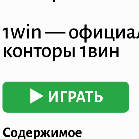
panel
panel
1win — официа
anel
panel
конторы 1вин
panel
panel
panel
▶️ ИГРАТЬ
panel
panel
panel
Содержимое
panel