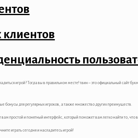
ентов
 клиентов
денциальность пользова
адиться игрой? Тогда вы в правильном месте! 1вин – это официальный сайт бу
ые бонусы для регулярных игроков, а также множество других преимуществ.
т вам простой и понятный интерфейс, который поможет вам легко найти то, что 
чните играть сегодня и насладитесь игрой!