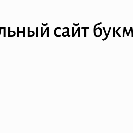
льный сайт бук