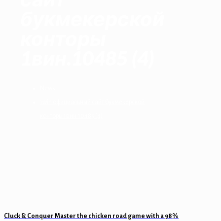
букмекерской
конторы
1вин.10485 (4)
News
1win официальный сайт букмекерской
конторы 1вин.10485 (4)
Cluck & Conquer Master the chicken road game with a 98%