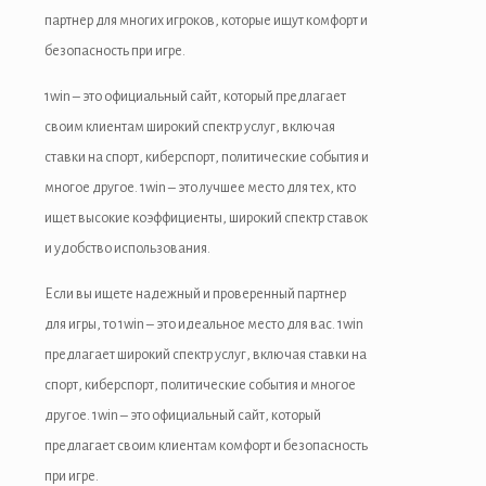
партнер для многих игроков, которые ищут комфорт и
безопасность при игре.
1win – это официальный сайт, который предлагает
своим клиентам широкий спектр услуг, включая
ставки на спорт, киберспорт, политические события и
многое другое. 1win – это лучшее место для тех, кто
ищет высокие коэффициенты, широкий спектр ставок
и удобство использования.
Если вы ищете надежный и проверенный партнер
для игры, то 1win – это идеальное место для вас. 1win
предлагает широкий спектр услуг, включая ставки на
спорт, киберспорт, политические события и многое
другое. 1win – это официальный сайт, который
предлагает своим клиентам комфорт и безопасность
при игре.