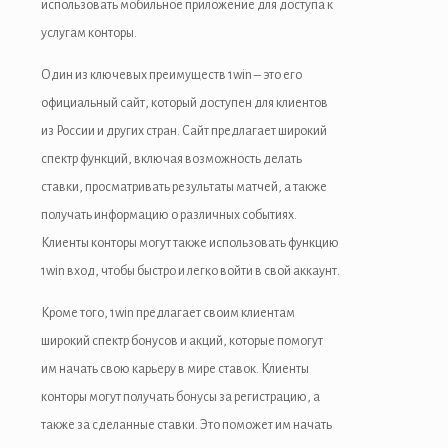
использовать мобильное приложение для доступа к
услугам конторы.
Один из ключевых преимуществ 1win – это его
официальный сайт, который доступен для клиентов
из России и других стран. Сайт предлагает широкий
спектр функций, включая возможность делать
ставки, просматривать результаты матчей, а также
получать информацию о различных событиях.
Клиенты конторы могут также использовать функцию
1win вход, чтобы быстро и легко войти в свой аккаунт.
Кроме того, 1win предлагает своим клиентам
широкий спектр бонусов и акций, которые помогут
er
им начать свою карьеру в мире ставок. Клиенты
конторы могут получать бонусы за регистрацию, а
также за сделанные ставки. Это поможет им начать