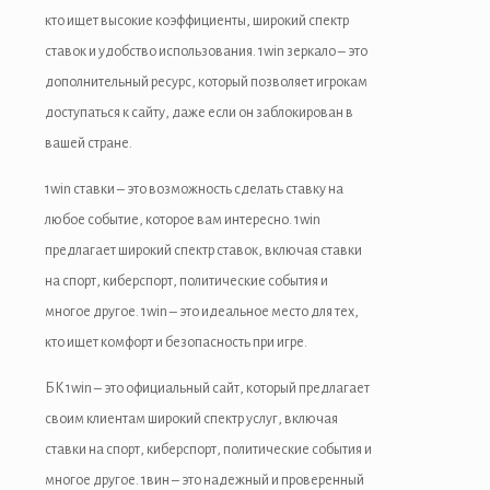
кто ищет высокие коэффициенты, широкий спектр
ставок и удобство использования. 1win зеркало – это
дополнительный ресурс, который позволяет игрокам
доступаться к сайту, даже если он заблокирован в
вашей стране.
1win ставки – это возможность сделать ставку на
любое событие, которое вам интересно. 1win
предлагает широкий спектр ставок, включая ставки
на спорт, киберспорт, политические события и
многое другое. 1win – это идеальное место для тех,
кто ищет комфорт и безопасность при игре.
БК 1win – это официальный сайт, который предлагает
своим клиентам широкий спектр услуг, включая
ставки на спорт, киберспорт, политические события и
многое другое. 1вин – это надежный и проверенный