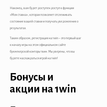
Наконец, вам будет доступен доступ к функции
«Моя ставка», которая позволяет отслеживать
состояние вашей ставки и получать уведомления о
результатах.
Таким образом, регистрация на 1win – это первый шаг
к началу игры на этом официальном сайте
букмекерской конторы 1вин. Мы уверены, что вы
будете наслаждаться игрой на 1win!
Бонусы и
акции на 1win