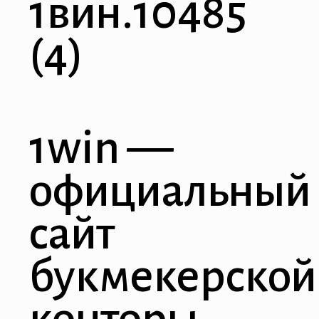
1вин.10485
(4)
1win —
официальный
сайт
букмекерской
конторы