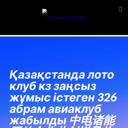
anel
anel
ketleri
Қазақстанда лото
клуб кз заңсыз
жұмыс істеген 326
anel
абрам авиаклуб
anel
жабылды 中电诸能
anel