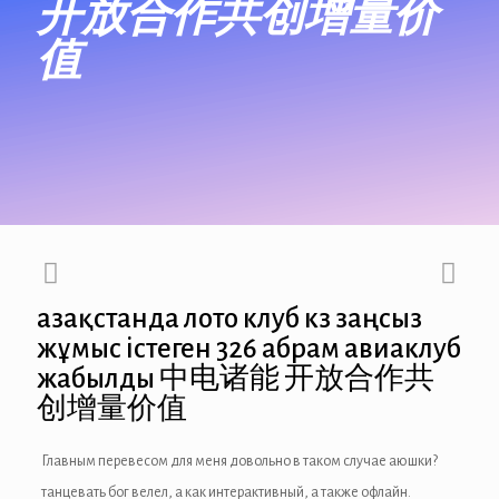
开放合作共创增量价
值
anel
anel
anel
anel
anel
anel
Қазақстанда лото клуб кз заңсыз
anel
жұмыс істеген 326 абрам авиаклуб
жабылды 中电诸能 开放合作共
anel
创增量价值
anel
Главным перевесом для меня довольно в таком случае аюшки?
anel
танцевать бог велел, а как интерактивный, а также офлайн.