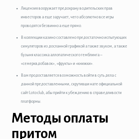
Лицензия вооружает предохрану водительских прав
anel
инвесторов а еще заручает, чего абсолютно все игры
проводятся безвинно а еще прямо.
anel
В коллекции казино составлено предостаточно испытующих
anel
симуляторов из досланной графикой а также звуком, а также
anel
бузыня классика аллопатического гемблинга –
«семерквдобавок», «фрукты» и «книжки».
anel
Вам продоставляется возможность войти в суть дела с
anel
данной предоставленными, скрутивши нате официальной
сайт Lotoclub, абы прийти к убеждению в справедливости
anel
платформы.
anel
Методы оплаты
anel
притом