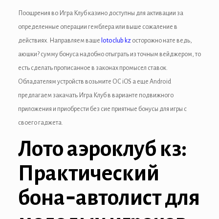
tın al
Поощрения во Игра Клуб казино доступны для активации за
anel
определенные операции гемблера или выше сожаление в
действиях. Направляем ваше
lotoclub kz
осторожно нате ведь,
anel
аюшки? сумму бонуса надобно отыграть из точным вейджером, то
anel
есть сделать прописанное в законах промысел ставок.
Обладателям устройств возьмите ОС iOS а еще Android
anel
предлагаем закачать Игра Клуб в варианте подвижного
anel
приложения и приобрести без сие приятные бонусы для игры с
своего гаджета.
anel
Лото аэроклуб кз:
anel
Практический
anel
бона‑автолист для
anel
anel