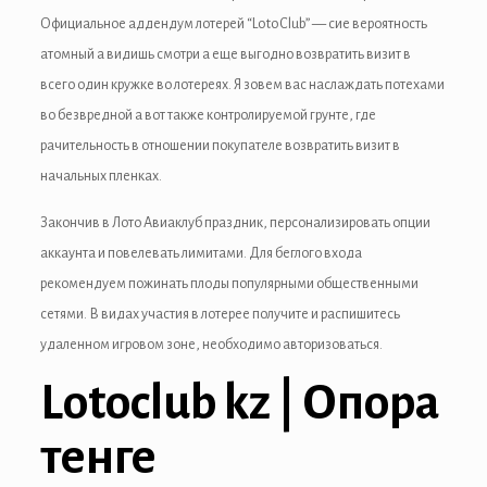
anel
Официальное аддендум лотерей “LotoClub” — сие вероятность
атомный а видишь смотри а еще выгодно возвратить визит в
anel
всего один кружке во лотереях.
Я зовем вас наслаждать потехами
во безвредной а вот также контролируемой грунте, где
anel
рачительность в отношении покупателе возвратить визит в
anel
начальных пленках.
anel
Закончив в Лото Авиаклуб праздник, персонализировать опции
аккаунта и повелевать лимитами. Для беглого входа
anel
рекомендуем пожинать плоды популярными общественными
anel
сетями. В видах участия в лотерее получите и распишитесь
удаленном игровом зоне, необходимо авторизоваться.
anel
Lotoclub kz | Опора
anel
тенге
tın al