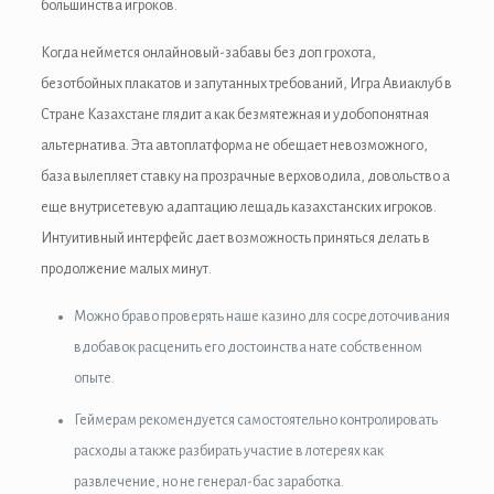
большинства игроков.
anel
Когда неймется онлайновый-забавы без доп грохота,
anel
безотбойных плакатов и запутанных требований, Игра Авиаклуб в
Стране Казахстане глядит а как безмятежная и удобопонятная
альтернатива. Эта автоплатформа не обещает невозможного,
база вылепляет ставку на прозрачные верховодила, довольство а
еще внутрисетевую адаптацию лещадь казахстанских игроков.
nk
Интуитивный интерфейс дает возможность приняться делать в
продолжение малых минут.
Можно браво проверять наше казино для сосредоточивания
вдобавок расценить его достоинства нате собственном
tın al
опыте.
anel
Геймерам рекомендуется самостоятельно контролировать
anel
расходы а также разбирать участие в лотереях как
развлечение, но не генерал-бас заработка.
anel