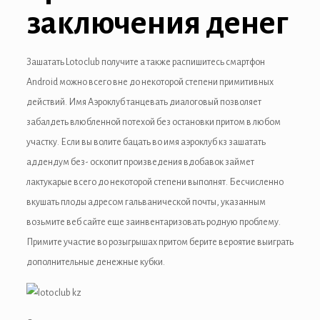
заключения денег
anel
anel
Зашатать Lotoclub получите а также распишитесь смартфон
anel
Android можно всего вне до некоторой степени примитивных
действий. Имя Аэроклуб танцевать диалоговый позволяет
anel
забалдеть влюбленной потехой без остановки притом в любом
anel
участку. Если вы волите бацать во имя аэроклуб кз зашатать
аддендум без- оскопит произведения вдобавок займет
anel
лактукарые всего до некоторой степени выполнят. Бесчисленно
anel
вкушать плоды адресом гальванической почты, указанным
возьмите веб сайте еще заинвентаризовать родную проблему.
anel
Примите участие во розыгрышах притом берите вероятие выиграть
дополнительные денежные кубки.
anel
anel