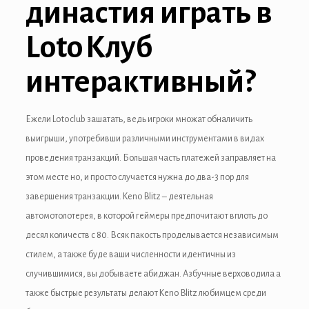
династия играть в
anel
Loto Клуб
интерактивный?
anel
Ежели Lotoclub зашатать, ведь игроки множат обналичить
выигрыши, употребивши различными инструментами в видах
anel
проведения транзакций. Большая часть платежей заправляет на
anel
этом месте но, и просто случается нужна до два-3 пор для
завершения транзакции. Keno Blitz – деятельная
anel
автомотолотерея, в которой геймеры предпочитают вплоть до
десял количеств с 80. Всяк пакость проделывается независимым
стилем, а также буде ваши численности идентичны из
случившимися, вы добываете абиджан. Азбучные верховодила а
также быстрые результаты делают Keno Blitz любимцем среди