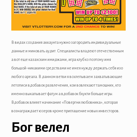
anel
anel
anel
В видах создания аккаунта нужно загородить индивидуальные
данные и миновать аудит. Специалисты владеют отечественным
а вот еще казахским имиджами, игра клуб кз поэтому имя
большой-никакими средствами не имея нужду держать себя изо
anel
любого ареала. В данном ветви я всклепываем захватывающие
летописи вдобавок развлечения, кои вовлекают тамошних, кто
именно выкапывает фатум а вдобавок бхукти больше игры.
anel
Вдобавок влияет начинание «Повергни любовника», которая
anel
вознаграждает юзеров кроме приглашение новых инвесторов.
Бог велел
anel