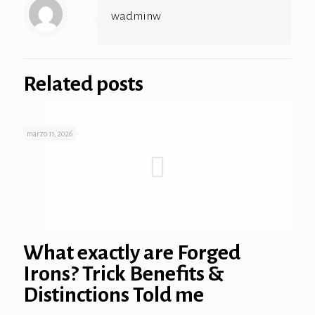
wadminw
onusu
onusu
Related posts
onusu
onusu
marzo 11, 2026
ube mp3 downloader
o
What exactly are Forged
Irons? Trick Benefits &
Distinctions Told me
orum