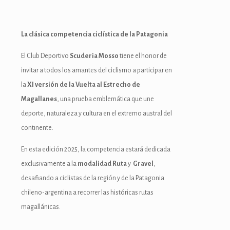
La clásica competencia ciclística de la Patagonia
El Club Deportivo
Scuderia Mosso
tiene el honor de
invitar a todos los amantes del ciclismo a participar en
la
XI versión de la Vuelta al Estrecho de
Magallanes
, una prueba emblemática que une
deporte, naturaleza y cultura en el extremo austral del
continente.
En esta edición 2025, la competencia estará dedicada
exclusivamente a la
modalidad Ruta
y
Gravel
,
desafiando a ciclistas de la región y de la Patagonia
chileno-argentina a recorrer las históricas rutas
magallánicas.