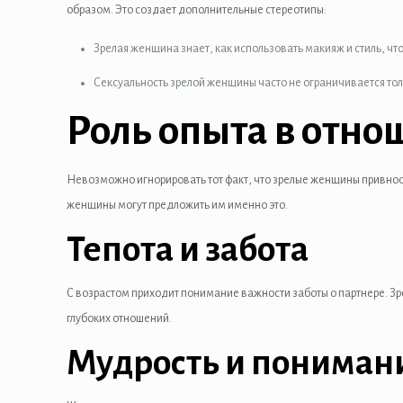
el
образом. Это создает дополнительные стереотипы:
Зрелая женщина знает, как использовать макияж и стиль, чт
Сексуальность зрелой женщины часто не ограничивается то
Роль опыта в отн
el
Невозможно игнорировать тот факт, что зрелые женщины привнос
el
женщины могут предложить им именно это.
Тепота и забота
el
el
С возрастом приходит понимание важности заботы о партнере. З
el
глубоких отношений.
Мудрость и пониман