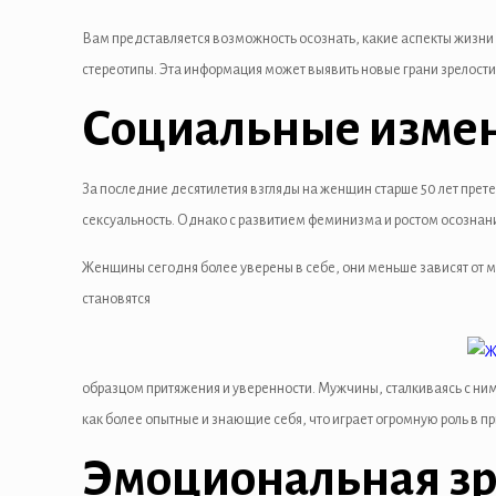
el
Вам представляется возможность осознать, какие аспекты жизни
стереотипы. Эта информация может выявить новые грани зрелости
el
Социальные измен
el
el
За последние десятилетия взгляды на женщин старше 50 лет прет
el
сексуальность. Однако с развитием феминизма и ростом осознан
el
Женщины сегодня более уверены в себе, они меньше зависят от 
становятся
el
n al
образцом притяжения и уверенности. Мужчины, сталкиваясь с ним
n al
как более опытные и знающие себя, что играет огромную роль в 
el
Эмоциональная зре