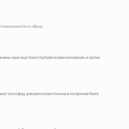
т изысканности ее образу.
ужчины чаще ищут более глубокие взаимоотношения, и зрелые
здает атмосферу доверия и может помочь в построении более