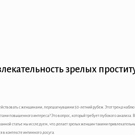
екательность зрелых простит
ствовать с женщинами, перешагнувшими 50-летний рубеж. Этот тренд наблюдае
ами повышенного интереса? Это вопрос, который требует глубокого анализа. 
данной статье мы исследуем, что делает зрелых женщин такими привлекательн
я в контексте интимного досуга.