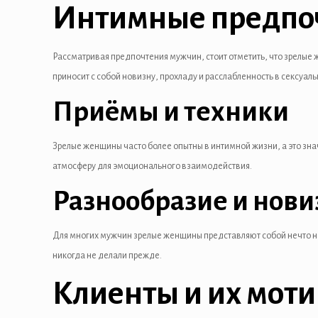
Интимные предпоч
Рассматривая предпочтения мужчин, стоит отметить, что зрелые 
приносит с собой новизну, прохладу и расслабленность в сексуа
Приёмы и техники
n al
Зрелые женщины часто более опытны в интимной жизни, а это зна
el
атмосферу для эмоционального взаимодействия.
Разнообразие и нови
el
el
Для многих мужчин зрелые женщины представляют собой нечто нов
никогда не делали прежде.
el
Клиенты и их мот
el
el