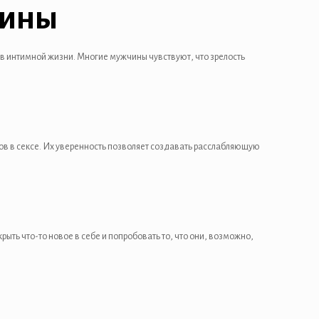
чины
 в интимной жизни. Многие мужчины чувствуют, что зрелость
ов в сексе. Их уверенность позволяет создавать расслабляющую
ть что-то новое в себе и попробовать то, что они, возможно,