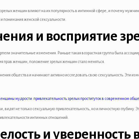
 зрелых женщин влияют на их популярность в интимной сфере, и почему мужч
 и понимания женской сексуальности.
ения и восприятие з
ерпели значительные изменения. Раньше такая возрастная группа была ассоци
ия прав женщин, положение зрелых женщин стало меняться.
мнения общества и начинают активно исследовать свою сексуальность. Эти и
и, видят не только сексуальную привлекательность, но и личностную глубину. 
привлекательности интимных отношений.
лость и уверенность в