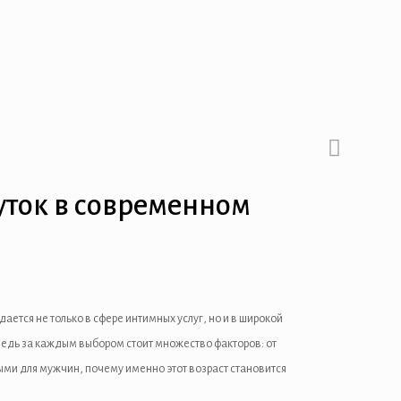
уток в современном
тся не только в сфере интимных услуг, но и в широкой
Ведь за каждым выбором стоит множество факторов: от
ыми для мужчин, почему именно этот возраст становится