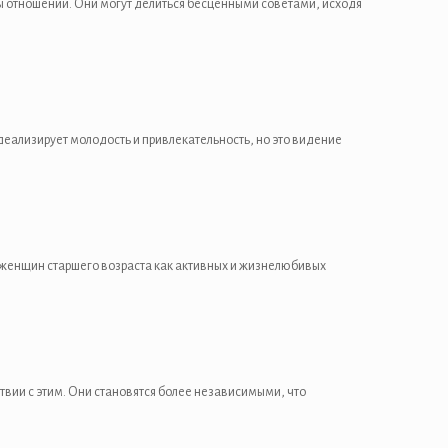
ы отношений. Они могут делиться бесценными советами, исходя
еализирует молодость и привлекательность, но это видение
ь женщин старшего возраста как активных и жизнелюбивых
вии с этим. Они становятся более независимыми, что