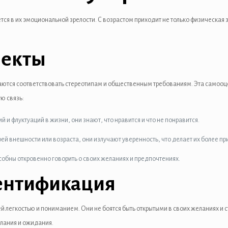
я в их эмоциональной зрелости. С возрастом приходит не только физическая 
пекты
ются соответствовать стереотипам и общественным требованиям. Эта самооце
ю связь:
и флуктуаций в жизни, они знают, что нравится и что не понравится.
ей внешности или возраста, они излучают уверенность, что делает их более п
обны откровенно говорить о своих желаниях и предпочтениях.
ентификация
й легкостью и пониманием. Они не боятся быть открытыми в своих желаниях и 
елания и ожидания.