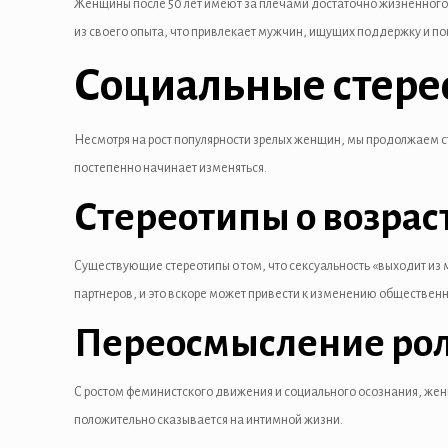
Женщины после 50 лет имеют за плечами достаточно жизненного 
из своего опыта, что привлекает мужчин, ищущих поддержку и п
el
Социальные стере
el
el
Несмотря на рост популярности зрелых женщин, мы продолжаем ст
el
постепенно начинает изменяться.
Стереотипы о возрас
Существующие стереотипы о том, что сексуальность «выходит из
партнеров, и это вскоре может привести к изменению обществен
Переосмысление ро
el
el
С ростом феминистского движения и социального осознания, жен
положительно сказывается на интимной жизни.