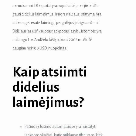
nemokamai. Džekpotai yra populiarūs, nes jie leidžia
gauti didelius laimėjimus, ir nors naujausi statymai yra
didesni, jei esate laimingi, pergalė jus įstrigs amžinai.
Didžiausias užfiksuotas jackpotas lažybų istorijoje yra
aistringo Los Andželo lošėjo, kuris 2003 m. išlošė
daugiau nei 100 USD, nuopelnas.
loader
Kaip atsiimti
didelius
laimėjimus?
Pačiuose lošimo automatuose yra nustatyti
jackpoto skaičiai, kurie priklauso tik nuo to, kiek