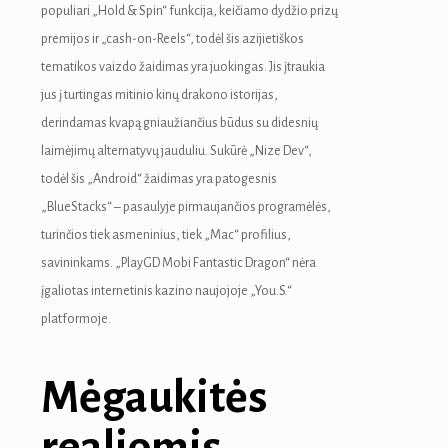
populiari „Hold & Spin“ funkcija, keičiamo dydžio prizų
premijos ir „cash-on-Reels“, todėl šis azijietiškos
tematikos vaizdo žaidimas yra juokingas. Jis įtraukia
jus į turtingas mitinio kinų drakono istorijas,
derindamas kvapą gniaužiančius būdus su didesnių
laimėjimų alternatyvų jauduliu. Sukūrė „Nize Dev“,
todėl šis „Android“ žaidimas yra patogesnis
„BlueStacks“ – pasaulyje pirmaujančios programėlės,
turinčios tiek asmeninius, tiek „Mac“ profilius,
savininkams. „PlayGD Mobi Fantastic Dragon“ nėra
įgaliotas internetinis kazino naujojoje „You.S.“
platformoje.
Mėgaukitės
realiomis