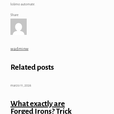
lošimo automate.
Share
wadminw
Related posts
marzo 11, 2026
What exactly are
Forged Irons? Trick