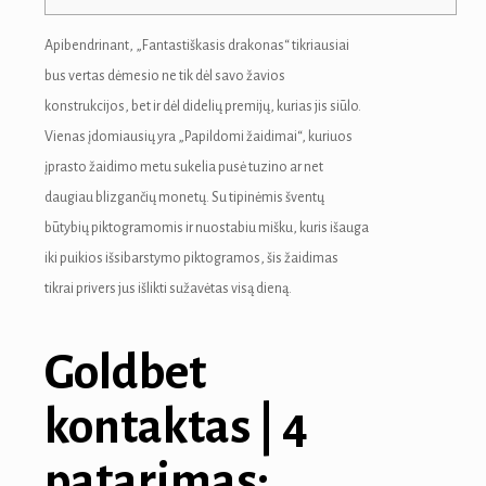
Apibendrinant, „Fantastiškasis drakonas“ tikriausiai
bus vertas dėmesio ne tik dėl savo žavios
konstrukcijos, bet ir dėl didelių premijų, kurias jis siūlo.
Vienas įdomiausių yra „Papildomi žaidimai“, kuriuos
įprasto žaidimo metu sukelia pusė tuzino ar net
daugiau blizgančių monetų.
Su tipinėmis šventų
būtybių piktogramomis ir nuostabiu mišku, kuris išauga
iki puikios išsibarstymo piktogramos, šis žaidimas
tikrai privers jus išlikti sužavėtas visą dieną.
Goldbet
kontaktas | 4
patarimas: