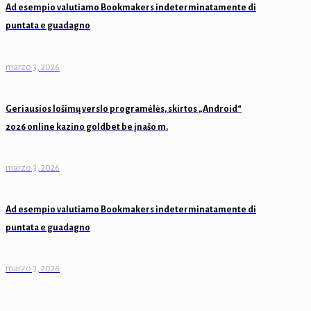
Ad esempio valutiamo Bookmakers indeterminatamente di
puntata e guadagno
marzo 3, 2026
Geriausios lošimų verslo programėlės, skirtos „Android“
2026 online kazino goldbet be įnašo m.
marzo 3, 2026
Ad esempio valutiamo Bookmakers indeterminatamente di
puntata e guadagno
marzo 3, 2026