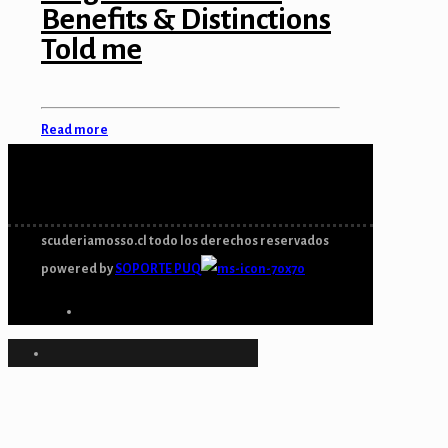
Benefits & Distinctions
Told me
Read more
scuderiamosso.cl todo los derechos reservados
powered by
SOPORTE PUQ