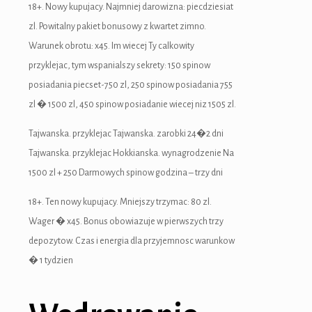
18+. Nowy kupujacy. Najmniej darowizna: piecdziesiat
zl. Powitalny pakiet bonusowy z kwartet zimno.
Warunek obrotu: x45. Im wiecej Ty calkowity
przyklejac, tym wspanialszy sekrety: 150 spinow
posiadania piecset-750 zl, 250 spinow posiadania 755
zl � 1500 zl, 450 spinow posiadanie wiecej niz 1505 zl.
Tajwanska. przyklejac Tajwanska. zarobki 24�2 dni
Tajwanska. przyklejac Hokkianska. wynagrodzenie Na
1500 zl + 250 Darmowych spinow godzina – trzy dni
18+. Ten nowy kupujacy. Mniejszy trzymac: 80 zl.
Wager � x45. Bonus obowiazuje w pierwszych trzy
depozytow. Czas i energia dla przyjemnosc warunkow
� 1 tydzien