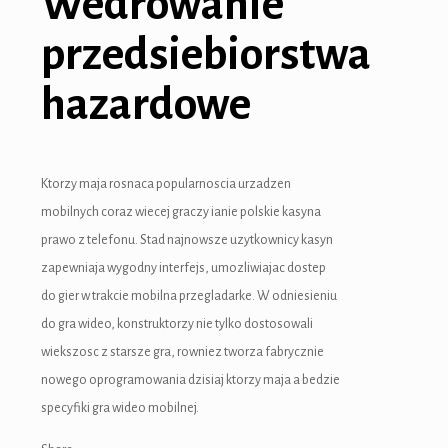
Wedrowanie
przedsiebiorstwa
hazardowe
Ktorzy maja rosnaca popularnoscia urzadzen
mobilnych coraz wiecej graczy ianie polskie kasyna
prawo z telefonu. Stad najnowsze uzytkownicy kasyn
zapewniaja wygodny interfejs, umozliwiajac dostep
do gier w trakcie mobilna przegladarke. W odniesieniu
do gra wideo, konstruktorzy nie tylko dostosowali
wiekszosc z starsze gra, rowniez tworza fabrycznie
nowego oprogramowania dzisiaj ktorzy maja a bedzie
specyfiki gra wideo mobilnej.