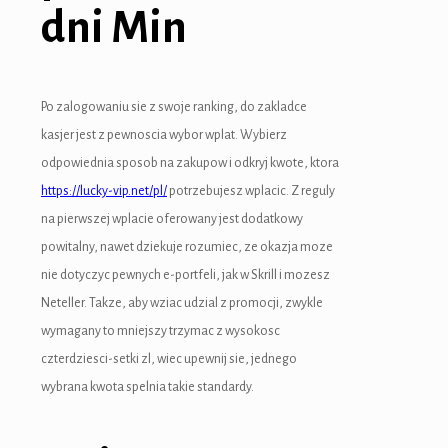
dni Min
Po zalogowaniu sie z swoje ranking, do zakladce
kasjer jest z pewnoscia wybor wplat. Wybierz
odpowiednia sposob na zakupow i odkryj kwote, ktora
3 downloader
https://lucky-vip.net/pl/
potrzebujesz wplacic. Z reguly
na pierwszej wplacie oferowany jest dodatkowy
powitalny, nawet dziekuje rozumiec, ze okazja moze
nie dotyczyc pewnych e-portfeli, jak w Skrill i mozesz
Neteller. Takze, aby wziac udzial z promocji, zwykle
wymagany to mniejszy trzymac z wysokosc
czterdziesci-setki zl, wiec upewnij sie, jednego
wybrana kwota spelnia takie standardy.