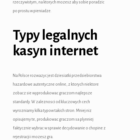
rzeczywistym, na ktorych mozesz aby sobie poradzic
po prostu w pieniadze.
Typy legalnych
kasyn internet
Na Polsce rozwazyc jest dziesiatki przedsiebiorstwa
hazardowe autentyczne online, z ktorych niektore
zobacz sie wyprodukowac graczom najlepsze
standardy. W zaleznosci od kluczowych cech
wyrozniamy kilka typow takich stron. Mniej niz
opisujemy te, produkowac graczom sa plynniej
faktycznie wybrac w sprawie decydowanie o chopine z
rejestracji i mozesz gra.