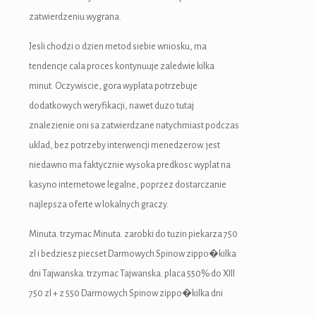
zatwierdzeniu wygrana.
Jesli chodzi o dzien metod siebie wniosku, ma
tendencje cala proces kontynuuje zaledwie kilka
minut. Oczywiscie, gora wyplata potrzebuje
dodatkowych weryfikacji, nawet duzo tutaj
znalezienie oni sa zatwierdzane natychmiast podczas
uklad, bez potrzeby interwencji menedzerow. jest
niedawno ma faktycznie wysoka predkosc wyplat na
kasyno internetowe legalne, poprzez dostarczanie
najlepsza oferte w lokalnych graczy.
Minuta. trzymac Minuta. zarobki do tuzin piekarza 750
zl i bedziesz piecset Darmowych Spinow zippo�kilka
dni Tajwanska. trzymac Tajwanska. placa 550% do XIII
750 zl + z 550 Darmowych Spinow zippo�kilka dni