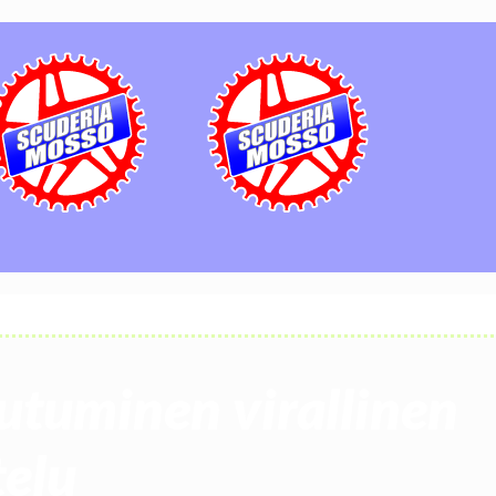
utuminen virallinen
telu