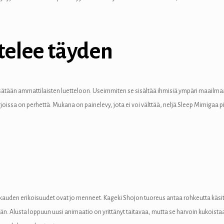
telee täyden
t lisätään ammattilaisten luetteloon. Useimmiten se sisältää ihmisiä ympäri maailma
joissa on perhettä. Mukana on painelevy, jota ei voi välttää, neljä Sleep Mimigaa 
akauden erikoisuudet ovat jo menneet. Kageki Shojon tuoreus antaa rohkeutta käsitel
än. Alusta loppuun uusi animaatio on yrittänyt taitavaa, mutta se harvoin kukoistaa