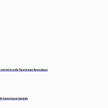
 promotiecode Spontaan Avonduur
Britanniassa tänään