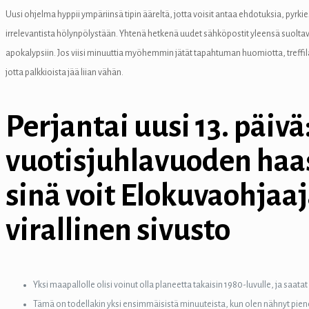
el
Uusi ohjelma hyppii ympäriinsä tipin ääreltä, jotta voisit antaa ehdotuksia, pyrk
irrelevantista hölynpölystään. Yhtenä hetkenä uudet sähköpostit yleensä suolta
el
apokalypsiin.
Jos viisi minuuttia myöhemmin jätät tapahtuman huomiotta, treffila
el
jotta palkkioista jää liian vähän.
el
Perjantai uusi 13. päivä
el
vuotisjuhlavuoden haast
el
sinä voit Elokuvaohjaa
el
el
virallinen sivusto
el
el
Yksi maapallolle olisi voinut olla planeetta takaisin 1980-luvulle, ja saat
el
Tämä on todellakin yksi ensimmäisistä minuuteista, kun olen nähnyt pienen