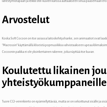
lähestymistapaan ja leikkii still-kuvien kanssa auttaakseen sinua pääsemään er
el
Arvostelut
Koska Soft Cocoon on itse asiassa laitoskehityshanke, sen animaatiot ovat laad
"Macrossin" käyttämällä kliseistä popmusiikkia vahvistaakseen upeaa kliimaksim
Cocoonin paikka ei ole yksinkertainen rakenne, joka näyttää itse kuvan.
 al
Koulutettu likainen jou
el
yhteistyökumppaneille
el
el
Tuore CGI-verenkierto on epämiellyttävää, mutta se on sekoittunut sisälle ja sisäl
el