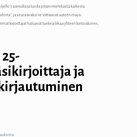
 kello 3 aamulla ja luoda jotain mielekästä kaikesta
esta", ja seuraavaksi ne viittaavat uuteen maya-
mmat kirjoittajat haluavat tunkea liikaa yhteen kertoakseen,
 25-
ikirjoittaja ja
 kirjautuminen
auksista.