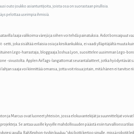
i outo joukko asiantuntijoita, joista osa on suorastaan ​​pirullisia.
käys pelottaa useimpia ihmisiä.
atavilla laaja valikoima värejä ja siihen voi tehdä painatuksia. Aidot bonsaipuut vaa
i, joka sisältää erilaisia ​​osia ja kirsikankukkia, ei vaadi ylläpitäjältä muuta ku
n vakituinen Lego-harrastaja, bloggaaja Joshua Lyon, suosittelee uusimman Lego-bo
tone -sivustolta. Applen AirTags-langattomat seurantalaitteet, jotka hyödyntävät 
hjan saaja voi kiinnittää omansa, jotta voit riisua jotain, mitä hänen ei tarvitse r
exton ja Marcus ovat luoneet yhteisön, jossa elokuvantekijät ja suunnittelijat voivat
jekteja. Se antaa uusille kyvyille mahdollisuuden päästä esiin turvallisessa tilass
kykyjesi avulla. RahXephon-tyyliin kuuluu "yksi botti kertoo sinulle, missä robotit le