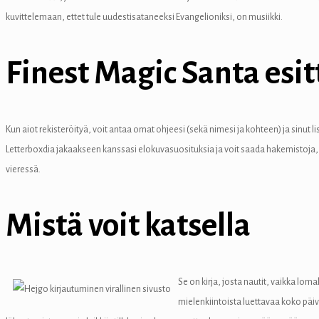
el
kuvittelemaan, ettet tule uudestisataneeksi Evangelioniksi, on musiikki.
Finest Magic Santa esit
el
el
Kun aiot rekisteröityä, voit antaa omat ohjeesi (sekä nimesi ja kohteen) ja sinu
Letterboxdia jakaakseen kanssasi elokuvasuosituksia ja voit saada hakemistoja, 
el
vieressä.
el
Mistä voit katsella
Se on kirja, josta nautit, vaikka lom
mielenkiintoista luettavaa koko päiv
el