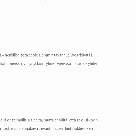
a – henkilön, jota et ole aiemmin tavannut. Wear käyttää
pikahuoneissa, väsynyt koira yhden vieressä ja Cookie yhden
lä ongelmallisia aiheita, mutta en väitä, että se olisi kovin
. Joskus uusi sarjakuva turvautuu usein hinta-aktiiviseen