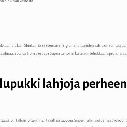
oon elokuvan kestosta.
ukkaampia kuin Shinkain itse tekemän energian, mutta niiden välillä on sama syd
aailmaa. Sounds from a escape Superstar toimii kuitenkin tehokkaana profiilidraa
lupukki lahjoja perheenj
tää silloin tällöin joitakin ihan tavallisia tappoja. Supermyrkylliset perheet kokoo