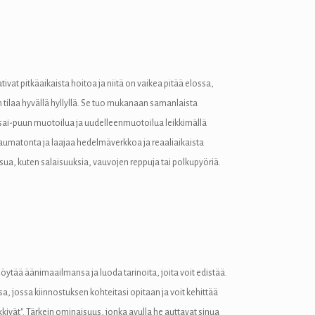
tivat pitkäaikaista hoitoa ja niitä on vaikea pitää elossa,
in tilaa hyvällä hyllyllä. Se tuo mukanaan samanlaista
nsai-puun muotoilua ja uudelleenmuotoilua leikkimällä
saumatonta ja laajaa hedelmäverkkoa ja reaaliaikaista
iisua, kuten salaisuuksia, vauvojen reppuja tai polkupyöriä.
 löytää äänimaailmansa ja luoda tarinoita, joita voit edistää.
a, jossa kiinnostuksen kohteitasi opitaan ja voit kehittää
ikkivät". Tärkein ominaisuus, jonka avulla he auttavat sinua