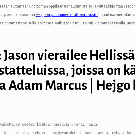
iessään auttamaan unettoman oppilaan turhautumista, joka yrittää kirjoittaa esseen
vat pseudo-filosofiaa
Hejgo kirjautuminen virallinen sivusto
"maailmankiertolaisuud
ajentumasta voi tulla iso teema. Vaikka jokin muu toimisikin samalla tavalla, uusi
: Jason vierailee Hellissä
atteluissa, joissa on käs
ja Adam Marcus | Hejgo
at valitettavasti edelleen kiehtoa monia osia nykymaailmasta.
 budjetin elokuvantekijän pidättäytyvän oletetusti kannettavista ja nykivistä koht