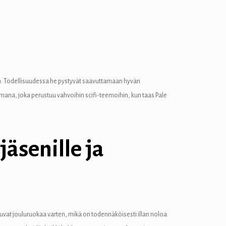
än. Todellisuudessa he pystyvät saavuttamaan hyvän
mana, joka perustuu vahvoihin scifi-teemoihin, kun taas Pale
äsenille ja
ntuvat jouluruokaa varten, mikä on todennäköisesti illan noloa