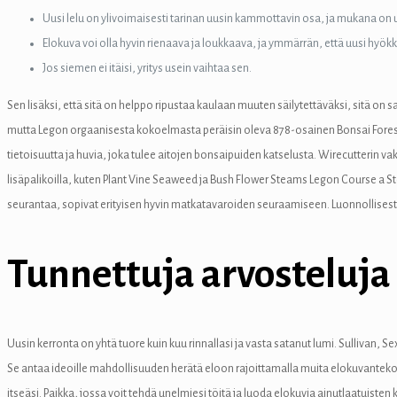
Uusi lelu on ylivoimaisesti tarinan uusin kammottavin osa, ja mukana on uus
el
Elokuva voi olla hyvin rienaava ja loukkaava, ja ymmärrän, että uusi hyök
el
Jos siemen ei itäisi, yritys usein vaihtaa sen.
Sen lisäksi, että sitä on helppo ripustaa kaulaan muuten säilytettäväksi, sitä on sa
mutta Legon orgaanisesta kokoelmasta peräisin oleva 878-osainen Bonsai Forest -sett
tietoisuutta ja huvia, joka tulee aitojen bonsaipuiden katselusta. Wirecutteri
el
lisäpalikoilla, kuten Plant Vine Seaweed ja Bush Flower Steams Legon Course a S
seurantaa, sopivat erityisen hyvin matkatavaroiden seuraamiseen. Luonnollisesti la
el
Tunnettuja arvosteluja
el
Uusin kerronta on yhtä tuore kuin kuu rinnallasi ja vasta satanut lumi. Sullivan, S
el
Se antaa ideoille mahdollisuuden herätä eloon rajoittamalla muita elokuvantekopro
itseäsi. Paikka, jossa voit tehdä unelmiesi töitä ja luoda elokuvia ainutlaatuisten 