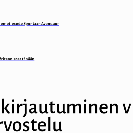
 promotiecode Spontaan Avonduur
Britanniassa tänään
irjautuminen vi
rvostelu