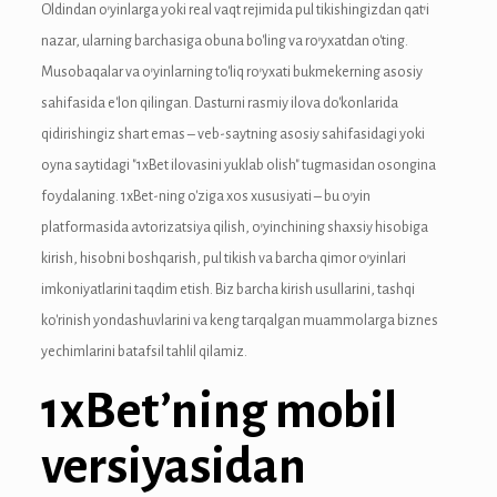
Oldindan o'yinlarga yoki real vaqt rejimida pul tikishingizdan qat'i
nel
nazar, ularning barchasiga obuna bo'ling va ro'yxatdan o'ting.
Musobaqalar va o'yinlarning to'liq ro'yxati bukmekerning asosiy
sahifasida e'lon qilingan. Dasturni rasmiy ilova do'konlarida
qidirishingiz shart emas – veb-saytning asosiy sahifasidagi yoki
nel
oyna saytidagi "1xBet ilovasini yuklab olish" tugmasidan osongina
foydalaning. 1xBet-ning o'ziga xos xususiyati – bu o'yin
platformasida avtorizatsiya qilish, o'yinchining shaxsiy hisobiga
nel
kirish, hisobni boshqarish, pul tikish va barcha qimor o'yinlari
imkoniyatlarini taqdim etish. Biz barcha kirish usullarini, tashqi
nel
ko'rinish yondashuvlarini va keng tarqalgan muammolarga biznes
nel
yechimlarini batafsil tahlil qilamiz.
nel
1xBet’ning mobil
versiyasidan