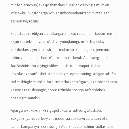
telefonlar uchun Java qo'shimchasini yuklab olishingiz mumkin.
nel
1xBet – bu investorlarga ko'plab imkoniyatlarni taqdim etadigan
zamonaviy resurs.
nel
Faqat taqdim etilgan tasdiqlangan shaxsiy raqamlarni taqdim etish,
nel
keyin esa tekshiruvdan o'tish va yutuqlaringizni hech qanday
nel
cheklovlarsiz yechib olish juda muhimdir. Shuningdek, premium
bo'lim variantlariga ham e'tibor qaratish kerak. Agar sovg'alarni
nel
faollashtirish va keyingi ishlov berish uchun vaqtni olish va
nel
imzolashga sarflashni istamasangiz, operatorning istalgan taklifini
rad etishingiz mumkin. Va bir muncha vaqt o'tgach, agar siz hali ham
vasvasaga tushsangiz, bonus tizimida boshqa safar ishtirok
etishingiz mumkin.
nel
Agar garov tikuvchi 1xBetga pul tiksa, u fud-kortga tushadi.
nel
Buxgalteriya hisobi bo'yicha mudofaa bakalavri darajasini olish
nel
uchun kompaniya 1xBet Google Authenticator kalitini faollashtirishni