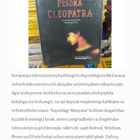
k
ın al
nel
Kompaniya tobora ko'proq boshlang'ich depozitingizni ikki baravar
oshirish imkonini beruvchi aksiyalar va lotereyalarni o'tkazmoqda.
nel
Agar sizda promo-kod bo'lsa va uni ro'yxatdan o'tish paytida
nel
kiritishga rozi bo'lsangiz, siz asl depozit miqdorining dublikatini va
10% keshbekni olasiz. Yuqoridagi "Aktsiyalar" bo'limini diqqat bilan
nel
kuzatib borishingiz kerak, ammo yangi tadbirlar va chegirmalar
nel
tobora ko'proq qo'shilmoqda. 1xBet veb-sayti Android, Windows
Phone va iOS telefonlari uchun versiyalarni taklif qiladi. Zaifroq
nel