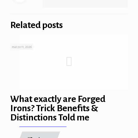
Related posts
o
marzo 11, 2026
rum
t
ş
What exactly are Forged
cort
Irons? Trick Benefits &
Distinctions Told me