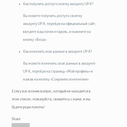
Как получить доступ к моему аккаунту UP-X?
Вы можете получить доступ к своему
аккаунту UP-X, перейдя на официальный сайт,
введите ваш логин и пароль, и нажмите на
кнопку «Вход».
Как изменить мои данные в аккаунте UP-X?
Вы можете изменить свои данные в аккаунте
UP-X, перейдя на страницу «Мой профиль» и
нажав на кнопку «Сохранить изменения».
Если у вас возник вопрос, который не находится в
этом списке, пожалуйста, свяжитесь с нами, и мы
будем рады помочь!
Share