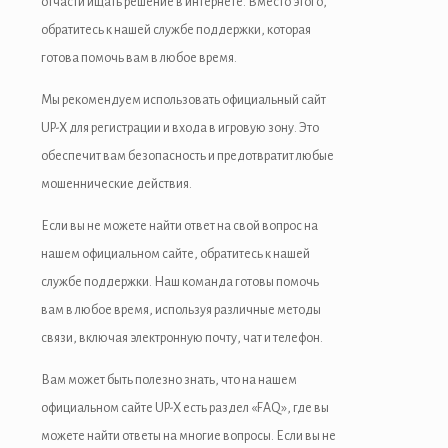
отчасти ищать решение в интернете. Вместо этого,
обратитесь к нашей службе поддержки, которая
готова помочь вам в любое время.
Мы рекомендуем использовать официальный сайт
UP-X для регистрации и входа в игровую зону. Это
обеспечит вам безопасность и предотвратит любые
мошеннические действия.
Если вы не можете найти ответ на свой вопрос на
нашем официальном сайте, обратитесь к нашей
службе поддержки. Наш команда готовы помочь
вам в любое время, используя различные методы
связи, включая электронную почту, чат и телефон.
Вам может быть полезно знать, что на нашем
официальном сайте UP-X есть раздел «FAQ», где вы
можете найти ответы на многие вопросы. Если вы не