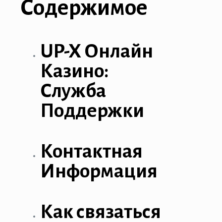
Содержимое
UP-X Онлайн
Казино:
Служба
Поддержки
Контактная
Информация
Как связаться