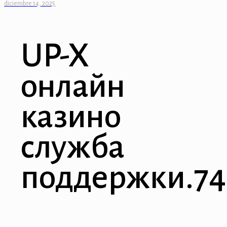
diciembre 14, 2025
UP-X
онлайн
казино
служба
поддержки.74