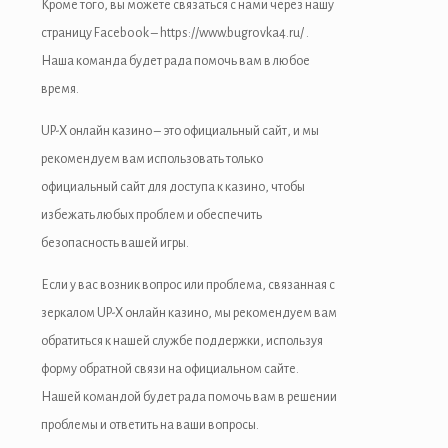
Кроме того, вы можете связаться с нами через нашу
страницу Facebook – https://www.bugrovka4.ru/ .
Наша команда будет рада помочь вам в любое
время.
UP-X онлайн казино – это официальный сайт, и мы
рекомендуем вам использовать только
официальный сайт для доступа к казино, чтобы
избежать любых проблем и обеспечить
безопасность вашей игры.
Если у вас возник вопрос или проблема, связанная с
зеркалом UP-X онлайн казино, мы рекомендуем вам
обратиться к нашей службе поддержки, используя
форму обратной связи на официальном сайте.
Нашей командой будет рада помочь вам в решении
проблемы и ответить на ваши вопросы.