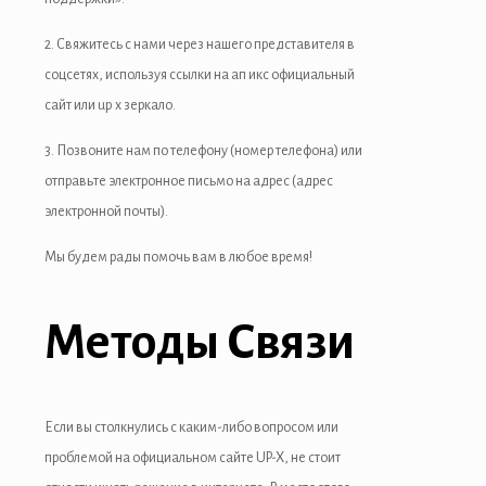
2. Свяжитесь с нами через нашего представителя в
соцсетях, используя ссылки на ап икс официальный
сайт или up x зеркало.
3. Позвоните нам по телефону (номер телефона) или
отправьте электронное письмо на адрес (адрес
электронной почты).
Мы будем рады помочь вам в любое время!
Методы Связи
Если вы столкнулись с каким-либо вопросом или
проблемой на официальном сайте UP-X, не стоит