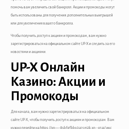
el
помочь вам увеличить свой банкролл. Акции и промокоды могут
el
быть использованы для получения дополнительных выигрышей
или для увеличения вашего банкролла.
el
Чтобы получить доступ к акциям и промокодам, вам нужно
зарегистрироваться на официальном сайте UP-X и следить за его
новостями и акциями.
UP-X Онлайн
el
Казино: Акции и
el
Промокоды
el
Для начала, вам нужно зарегистрироваться на официальном
сайте UP-X, чтобы получить доступ к акциям и промокодам. Вам
el
нужно перейти на https://xn—-8sbfgfbbs0a7cei2k.xn--p1ai/ икс