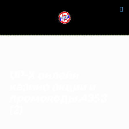
el
el
tleri
UP-X онлайн
казино акции и
промокоды.4353
el
(2)
el
el