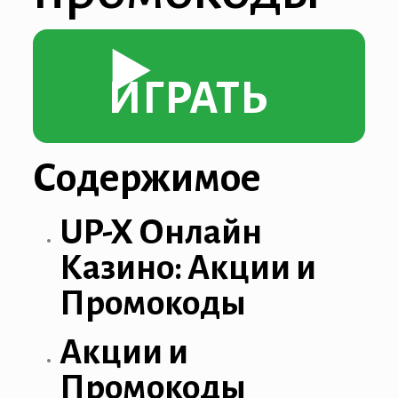
el
▶️
el
ИГРАТЬ
el
el
Содержимое
el
el
UP-X Онлайн
el
Казино: Акции и
el
Промокоды
el
Акции и
n al
Промокоды