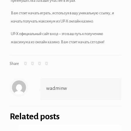
преимущества за ваше участие в играх.
Вам стоит начать играть, используя вашу уникальную ссылку, и
начать получать максимум из UP-X онлайн казино.
UP-X официальный сайт вход – это ваш путь к получению
максимума из онлайн казино. Вам стоит начать сегодня!
Share
wadminw
et
riş
Related posts