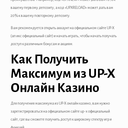
вашему первому депозиту, а код «UPXRELOAD» может дать вам
usu
20% к вашему повторному депозиту.
usu
Вам рекомендуется открыть аккаунт на официальном сайте UP-X
usu
(ап икс официальный сайт) и начать играть, чтобы начать получать
доступ к различным бонусам и акциям.
usu
Как Получить
e mp3 downloader
Максимум из UP-X
Онлайн Казино
Для получения максимума из UP-X онлайн казино, вам нужно
зарегистрироваться на официальном сайте up-x официальный
um
сайт, где вы сможете получить доступ к широкому спектру игр и
функций.