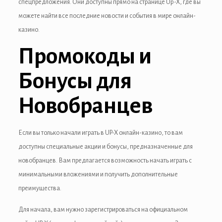
спецпредложения. Они доступны прямо на странице Up-X, где вы
el
можете найти все последние новости и события в мире онлайн-
казино.
el
Промокоды и
el
Бонусы для
el
el
Новобранцев
el
Если вы только начали играть в UP-X онлайн-казино, то вам
el
доступны специальные акции и бонусы, предназначенные для
новобранцев. Вам предлагается возможность начать играть с
el
минимальными вложениями и получить дополнительные
el
преимущества.
el
Для начала, вам нужно зарегистрироваться на официальном