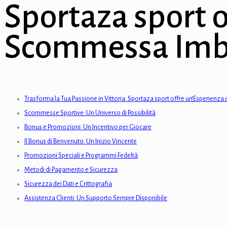
Sportaza sport o
nel
nel
Scommessa Imba
nel
nel
nel
Trasforma la Tua Passione in Vittoria: Sportaza sport offre un’Esperienz
nel
Scommesse Sportive: Un Universo di Possibilità
Bonus e Promozioni: Un Incentivo per Giocare
nel
Il Bonus di Benvenuto: Un Inizio Vincente
nel
Promozioni Speciali e Programmi Fedeltà
Metodi di Pagamento e Sicurezza
nel
Sicurezza dei Dati e Crittografia
nel
Assistenza Clienti: Un Supporto Sempre Disponibile
nel