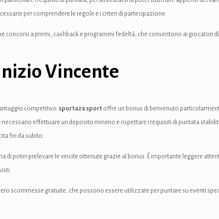
articolare i requisiti di puntata, per assicurarsi di poter usufruire appieno dei van
essarie per comprendere le regole e i criteri di partecipazione.
ome concorsi a premi, cashback e programmi fedeltà, che consentono ai giocatori di
Inizio Vincente
 vantaggio competitivo.
sportaza sport
offre un bonus di benvenuto particolarment
 necessario effettuare un deposito minimo e rispettare i requisiti di puntata stabil
ita fin da subito.
di poter prelevare le vincite ottenute grazie al bonus. È importante leggere atten
isti.
ro scommesse gratuite, che possono essere utilizzate per puntare su eventi specif