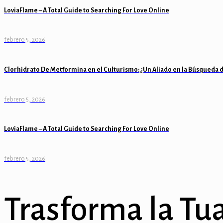
LoviaFlame – A Total Guide to Searching For Love Online
nel
nel
febrero 5, 2026
nel
Clorhidrato De Metformina en el Culturismo: ¿Un Aliado en la Búsqueda d
nel
febrero 5, 2026
nel
nel
LoviaFlame – A Total Guide to Searching For Love Online
nel
febrero 5, 2026
ın al
ın al
Trasforma la Tua
nel