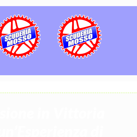
sione in Vittoria
 un’Esperienza di