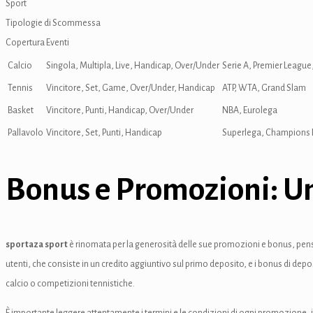
Sport
nel
Tipologie di Scommessa
nel
Copertura Eventi
nel
Calcio
Singola, Multipla, Live, Handicap, Over/Under
Serie A, Premier Leagu
Tennis
Vincitore, Set, Game, Over/Under, Handicap
ATP, WTA, Grand Slam
nel
Basket
Vincitore, Punti, Handicap, Over/Under
NBA, Eurolega
Pallavolo
Vincitore, Set, Punti, Handicap
Superlega, Champions
Bonus e Promozioni: Un
nel
nel
sportaza sport
è rinomata per la generosità delle sue promozioni e bonus, pensati
utenti, che consiste in un credito aggiuntivo sul primo deposito, e i bonus di depo
calcio o competizioni tennistiche.