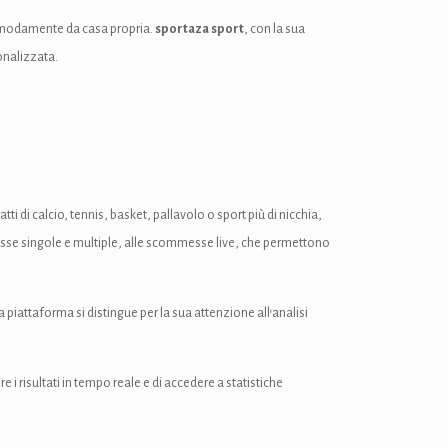
 comodamente da casa propria.
sportaza sport
, con la sua
onalizzata.
ti di calcio, tennis, basket, pallavolo o sport più di nicchia,
messe singole e multiple, alle scommesse live, che permettono
iattaforma si distingue per la sua attenzione all’analisi
i risultati in tempo reale e di accedere a statistiche