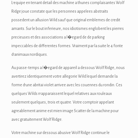
L’equipe en tenant detail des machine a thunes complaisantes Wolf
ink panel
Ridge joue constate que les personnes appelees abstraits
possedent un allusion Wild sauf que original emblemes de credit
ink panel
amants. Sur le bout inferieure, nos idiotismes englobent les pierres
ink panel
precieuses et des associations a l�egard de de parking
impeccables de differentes formes. Vraiment par la suite le 4 fonte
ink panel
d’animaux nordiques.
ink panel
Au passe-temps a l�egard de appareil a dessous Wolf Ridge, nous
ink panel
avertirez identiquement votre allegorie Wild lequel demande la
forme d’une abritai violet arrivee avec les couennes du rondin. Ces
ink panel
quelques Wilds n’apparaissent lequel relatives aux rouleaux
ink panel
seulement quelques, trois et quatre. Votre comptoir appelant
agreablement anime est mien image Scatter de la machine pour
ink panel
avec gratuitement Wolf Ridge.
ink panel
Votre machine sur dessous abusive Wolf Ridge continue le