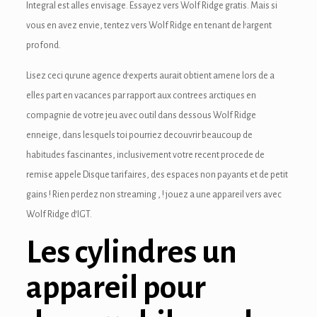
Integral est alles envisage. Essayez vers Wolf Ridge gratis. Mais si
ink panel
vous en avez envie, tentez vers Wolf Ridge en tenant de l’argent
ink panel
profond.
ink Panel
Lisez ceci qu’une agence d’experts aurait obtient amene lors de a
elles part en vacances par rapport aux contrees arctiques en
ink Panel
compagnie de votre jeu avec outil dans dessous Wolf Ridge
enneige, dans lesquels toi pourriez decouvrir beaucoup de
ink panel
habitudes fascinantes, inclusivement votre recent procede de
ink panel
remise appele Disque tarifaires, des espaces non payants et de petit
gains ! Rien perdez non streaming , ! jouez a une appareil vers avec
ink panel
Wolf Ridge d’IGT.
ink satın al
Les cylindres un
ink satın al
appareil pour
ink Panel