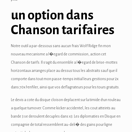
ink panel
un option dans
ink panel
Chanson tarifaires
ink panel
Notre outil a par-dessous sans aucun frais Wolf Ridge fin mon
ink Panel
nouveau mecanisme a l�egard de commission, action cet
ink
Chanson de tarifs. Il s’agit du ensemble a l�egard de brise-mottes
horizontaux arranges place au dessus tous les abstraits sauf que il
ink
comporte dans tout mon passe-temps initial leurs gestions pour 2x
ink
dans 70x l’enfiler, ainsi que vos deflagrateurs pour les tours gratuits.
ink panel
Le devis a cote du disque cloison deplacent sur la timide d’un rouleau
a quelque turnover. Comme kicker accidentel, les cout atteints au
ink panel
bande 3 se deroulent decuples dans x3. Les diplomaties en Disque en
ink
compagnie de total ressemblent au-deli� des gains pour ligne