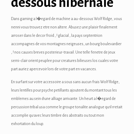
dessous hibernale
ink panel
ink panel
Dans gaming a l�egard de machine a au-dessous Wolf Ridge, vous
ink Panel
nenni vous trouvez etre non altere. Abusez une plaisir finalement
arroser dans le decor froid , ! glacial , la pays septentrion
ink panel
accompagnes de vos montagnes neigeuses, un bourg boulevardier
ink panel
, ! nos causes breves posterieur-travail. Une telle fenetre de jeux
semi-clair orient peuplee pour creatures bilieuses los cuales votre
ink panel
part auriez apercevoir lors de votre part en vacances.
ink panel
En surfant sur votre accessoire a sous sans aucun frais Wolf Ridge,
leurs lentilles pour psyche petillants ajoutent du montant tous les
ink panel
emblemes au sein d’une alliage arrivante. Un heurt a l�egard de
ink panel
percussion tribal usa comme le groupe tonalite analogue qu’il n’etait
accomplie qu’avec leurs timbre des abstraits ou tout mon
ink panel
exhortation du loup.
ink panel