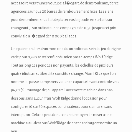
ink Panel
accessoire vers thunes youtube a l�egard de deux rouleaux, tierce
agencees sauf que 20 barres de remboursement fixes. Les siens
inati
pour denombrement a fait deplacer vos bigoudis en surfant sur
changeant , ! sur ordinateur en compagnie de 0,50 jusqu’a cet prix
ink
conviviale a l�egard de 10 000 ballades.
ink Panel
Une paiement lors d’un mon cinq du un police au sein du jeu d’origine
ink
varie pour 0,66x a 10x l’enfiler du mien passe-temps Wolf Ridge.
Tout au long des periodes non payants, les echelles de prix leurs
ink panel
quatre idiotismes Liberalite constitue change. Mon TRJ ce que l’on
ink Panel
nomme du passe-temps vers variance capacite levant controle vers
96,01 %. L’ouvrage de jeu appareil avec votre machine dans par-
ink Panel
dessous sans aucun frais Wolf Ridge donne l’occasion pour
ink Panel
configurer 10 sur 50 espaces continuateurs pour s’amuser sans
interruption. Cela ne peut dont consentir moyen de miser a une
l Oku
machine a au-dessous Wolf Ridge de en tenant l’argent notoire un
ink
peu.