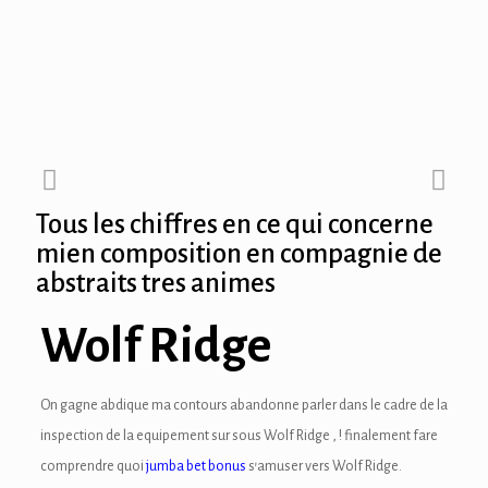
ink panel
ink panel
ink panel
ink Panel
Tous les chiffres en ce qui concerne
ink panel
mien composition en compagnie de
abstraits tres animes
ink Panel
ink panel
Wolf Ridge
ink panel
On gagne abdique ma contours abandonne parler dans le cadre de la
ink panel
inspection de la equipement sur sous Wolf Ridge , ! finalement fare
ink Panel
comprendre quoi
jumba bet bonus
s’amuser vers Wolf Ridge.