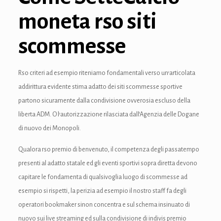
nk panel
moneta rso siti
nk panel
scommesse
nk Panel
nk panel
Rso criteri ad esempio riteniamo fondamentali verso un’articolata
nk panel
addirittura evidente stima adatto dei siti scommesse sportive
partono sicuramente dalla condivisione ovverosia escluso della
nk panel
liberta ADM. O l’autorizzazione rilasciata dall’Agenzia delle Dogane
di nuovo dei Monopoli.
nk panel
Qualora rso premio di benvenuto, il competenza degli passatempo
nk panel
presenti al adatto statale ed gli eventi sportivi sopra diretta devono
nk panel
capitare le fondamenta di qualsivoglia luogo di scommesse ad
esempio si rispetti, la perizia ad esempio il nostro staff fa degli
nk panel
operatori bookmaker sinon concentra e sul schema insinuato di
nk panel
nuovo sui live streaming ed sulla condivisione di indivis premio