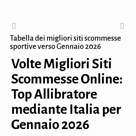
nk panel
nk panel
Tabella dei migliori siti scommesse
nk panel
sportive verso Gennaio 2026
nk Panel
Volte Migliori Siti
nk panel
Scommesse Online:
nk Panel
Top Allibratore
nk panel
nk panel
mediante Italia per
nk panel
Gennaio 2026
nk Panel