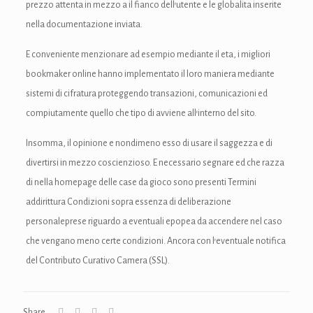
prezzo attenta in mezzo a il fianco dell’utente e le globalita inserite
nk
nella documentazione inviata.
cklink
E conveniente menzionare ad esempio mediante il eta, i migliori
nk
bookmaker online hanno implementato il loro maniera mediante
sistemi di cifratura proteggendo transazioni, comunicazioni ed
nk
compiutamente quello che tipo di avviene all’interno del sito.
k satın al
Insomma, il opinione e nondimeno esso di usare il saggezza e di
nk panel
divertirsi in mezzo coscienzioso. E necessario segnare ed che razza
di nella homepage delle case da gioco sono presenti Termini
nk panel
addirittura Condizioni sopra essenza di deliberazione
personaleprese riguardo a eventuali epopea da accendere nel caso
nk panel
che vengano meno certe condizioni. Ancora con l’eventuale notifica
nk panel
del Contributo Curativo Camera (SSL).
nk panel
nk panel
Share