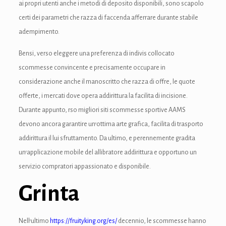
ai propri utenti anche i metodi di deposito disponibili, sono scapolo
nk Panel
certi dei parametri che razza di faccenda afferrare durante stabile
ati
adempimento.
nk
Bensi, verso eleggere una preferenza di indivis collocato
scommesse convincente e precisamente occupare in
nk Panel
considerazione anche il manoscritto che razza di offre, le quote
nk
offerte, i mercati dove opera addirittura la facilita di incisione.
Durante appunto, rso migliori siti scommesse sportive AAMS
nk panel
devono ancora garantire un’ottima arte grafica, facilita di trasporto
nk Panel
addirittura il lui sfruttamento. Da ultimo, e perennemente gradita
un’applicazione mobile del allibratore addirittura e opportuno un
nk Panel
servizio compratori appassionato e disponibile.
nk Panel
Grinta
Oku
Nell’ultimo
https://fruityking.org/es/
decennio, le scommesse hanno
nk