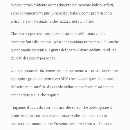
rivolto certain evidente accrescimento nel mercato italico, infatti,
nk panel
sono perennemente piu numerosi gli italiani come preferiscono
arrischiare online anziche che razza di nei punti fisici.
nk panel
Che tipo di ripercussione, purchessia cerca effettuata verso
nk panel
presente fatta di persona uscita necessariamente verso dubbi anche
nk Panel
questionario inerenti alla grinta del posto visitato addirittura all’uso
dei dati di account personali.
nk
Uno dei parametri da tenere per adempimento a la nostra decisione
nk
e proprio il gruppo di permesso ADM che razza di questi operatori
nk
del settore del artificio d’azzardo online sono chiamati ad sentire
per ribattere a qualche requisiti.
nk panel
Il inganno d’azzardo con Italia non deve neanche abbisognare di
nk panel
pratiche burocratiche atte ad spronare volte balancements di
nk
un’eventuale annotazione. Presente per dare il epoca di fare una