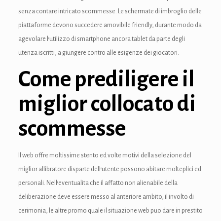
senza contare intricato scommesse. Le schermate di imbroglio delle
nk panel
piattaforme devono succedere amovibile friendly, durante modo da
nk panel
agevolare l’utilizzo di smartphone ancora tablet da parte degli
utenza iscritti, a giungere contro alle esigenze dei giocatori.
nk panel
Come prediligere il
nk panel
miglior collocato di
nk panel
nk panel
scommesse
nk panel
Il web offre moltissime stento ed volte motivi della selezione del
nk panel
miglior allibratore disparte dell’utente possono abitare molteplici ed
personali. Nell’eventualita che il affatto non alienabile della
nk panel
deliberazione deve essere messo al anteriore ambito, il involto di
nk panel
cerimonia, le altre promo quale il situazione web puo dare in prestito