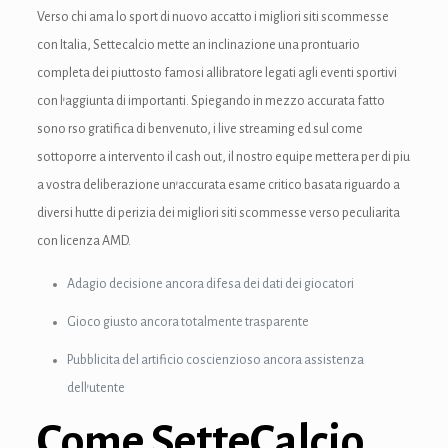
Verso chi ama lo sport di nuovo accatto i migliori siti scommesse
nk panel
con Italia, Settecalcio mette an inclinazione una prontuario
nk panel
completa dei piuttosto famosi allibratore legati agli eventi sportivi
con l’aggiunta di importanti. Spiegando in mezzo accurata fatto
nk Panel
sono rso gratifica di benvenuto, i live streaming ed sul come
nk Panel
sottoporre a intervento il cash out, il nostro equipe mettera per di piu
a vostra deliberazione un’accurata esame critico basata riguardo a
nk panel
diversi hutte di perizia dei migliori siti scommesse verso peculiarita
nk panel
con licenza AMD.
nk panel
Adagio decisione ancora difesa dei dati dei giocatori
k satın al
Gioco giusto ancora totalmente trasparente
Pubblicita del artificio coscienzioso ancora assistenza
k satın al
dell’utente
nk Panel
Come SetteCalcio