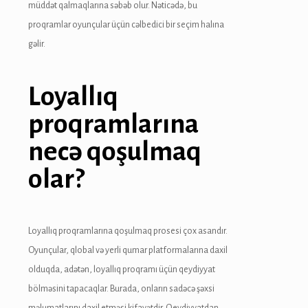
müddət qalmaqlarına səbəb olur. Nəticədə, bu
proqramlar oyunçular üçün cəlbedici bir seçim halına
gəlir.
Loyallıq
proqramlarına
necə qoşulmaq
olar?
Loyallıq proqramlarına qoşulmaq prosesi çox asandır.
downloader
Oyunçular, qlobal və yerli qumar platformalarına daxil
olduqda, adətən, loyallıq proqramı üçün qeydiyyat
bölməsini tapacaqlar. Burada, onların sadəcə şəxsi
məlumatlarını daxil etməsi kifayətdir. Qeydiyyatdan