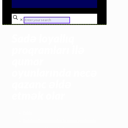
✕
Sadə loyallıq
proqramları ilə
qumar
oyunlarında necə
qazanc əldə
etmək olar
Public
Sadə loyallıq proqramları ilə qumar oyunlarında