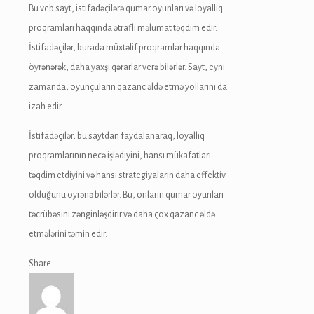
Bu veb sayt, istifadəçilərə qumar oyunları və loyallıq
proqramları haqqında ətraflı məlumat təqdim edir.
İstifadəçilər, burada müxtəlif proqramlar haqqında
öyrənərək, daha yaxşı qərarlar verə bilərlər. Sayt, eyni
zamanda, oyunçuların qazanc əldə etmə yollarını da
izah edir.
İstifadəçilər, bu saytdan faydalanaraq, loyallıq
proqramlarının necə işlədiyini, hansı mükafatları
təqdim etdiyini və hansı strategiyaların daha effektiv
olduğunu öyrənə bilərlər. Bu, onların qumar oyunları
təcrübəsini zənginləşdirir və daha çox qazanc əldə
etmələrini təmin edir.
Share