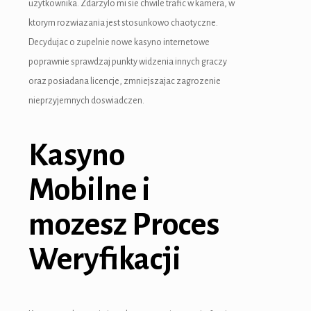
uzytkownika. Zdarzylo mi sie chwile trafic w kamera, w
ktorym rozwiazania jest stosunkowo chaotyczne.
Decydujac o zupelnie nowe kasyno internetowe
poprawnie sprawdzaj punkty widzenia innych graczy
oraz posiadana licencje, zmniejszajac zagrozenie
nieprzyjemnych doswiadczen.
Kasyno
Mobilne i
mozesz Proces
Weryfikacji