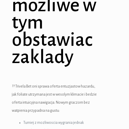
mozliwe w
tym
obstawiac
zaklady
?? Trivela Bet oni sprawa oferta entuzjastow hazardu,
jak foliate utrzymana jest w wesolym klimacie i bedzie
oferta intuicyjna nawigacja. Nowym graczom bez
watpienia przypadna na gustu:
Turniej z mozliwoscia wygrania jednak