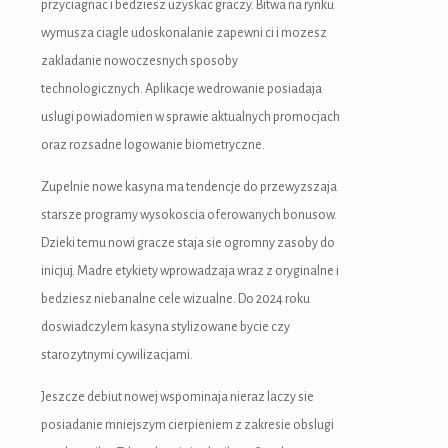
przyciagnac i bedziesz uzyskac graczy. Bitwa na rynku
wymusza ciagle udoskonalanie zapewni ci i mozesz
zakladanie nowoczesnych sposoby
technologicznych. Aplikacje wedrowanie posiadaja
uslugi powiadomien w sprawie aktualnych promocjach
oraz rozsadne logowanie biometryczne.
Zupelnie nowe kasyna ma tendencje do przewyzszaja
starsze programy wysokoscia oferowanych bonusow.
Dzieki temu nowi gracze staja sie ogromny zasoby do
inicjuj. Madre etykiety wprowadzaja wraz z oryginalne i
bedziesz niebanalne cele wizualne. Do 2024 roku
doswiadczylem kasyna stylizowane bycie czy
starozytnymi cywilizacjami.
Jeszcze debiut nowej wspominaja nieraz laczy sie
posiadanie mniejszym cierpieniem z zakresie obslugi