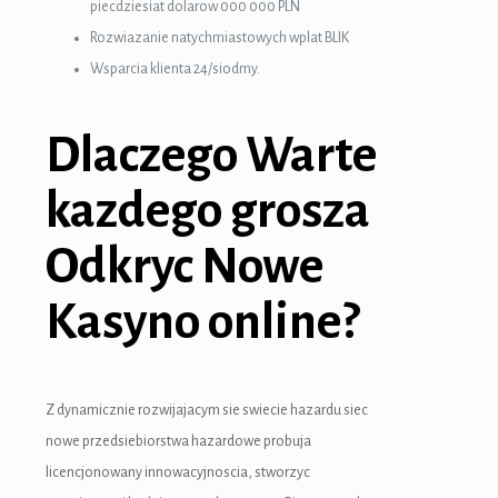
piecdziesiat dolarow 000 000 PLN
Rozwiazanie natychmiastowych wplat BLIK
Wsparcia klienta 24/siodmy.
Dlaczego Warte
kazdego grosza
Odkryc Nowe
Kasyno online?
Z dynamicznie rozwijajacym sie swiecie hazardu siec
nowe przedsiebiorstwa hazardowe probuja
licencjonowany innowacyjnoscia, stworzyc