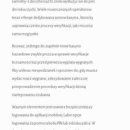
samotny-2 dni (chociaz to zrobi wydluzyc sie do piec
dni roboczych). Wiele nowoczesnych operatorow
teraz oferuje dedykowana wznow kasyna , ktora by
usprawnia czesto procesy weryfikacji, jak i mozesz
sama rozgrywke.
Rozwaz, jednego do zupelnie nowe kasyno
hazardowe zwykle prosza w sprawie weryfikacje
tozsamosci tuz przed pierwsza wyplata wygranych.
Aby uniknac niespodzianek i opoznien do, gdy musisz
wydac masz wygrana, zdecydowanie zaleca sie
przeprowadzenie procedury weryfikacji dzisiaj
nastepowaniu szukania.
Waznym elementem jest rowniez bezpieczniejszy
logowania do aplikacji mobilnej. Lubie opcje
logowania za pomoca kodu PIN lub odcisku palca. W