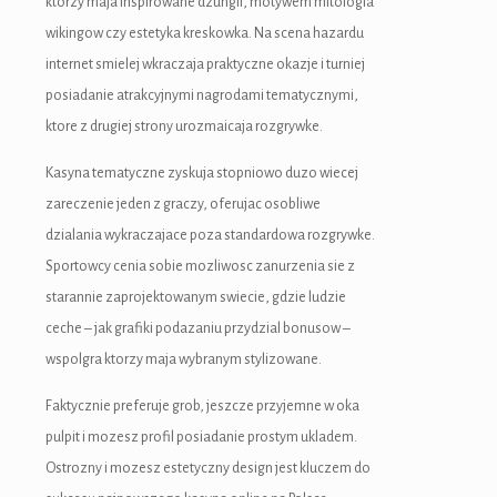
ktorzy maja inspirowane dzungli, motywem mitologia
wikingow czy estetyka kreskowka. Na scena hazardu
internet smielej wkraczaja praktyczne okazje i turniej
posiadanie atrakcyjnymi nagrodami tematycznymi,
ktore z drugiej strony urozmaicaja rozgrywke.
Kasyna tematyczne zyskuja stopniowo duzo wiecej
zareczenie jeden z graczy, oferujac osobliwe
dzialania wykraczajace poza standardowa rozgrywke.
Sportowcy cenia sobie mozliwosc zanurzenia sie z
starannie zaprojektowanym swiecie, gdzie ludzie
ceche – jak grafiki podazaniu przydzial bonusow –
wspolgra ktorzy maja wybranym stylizowane.
Faktycznie preferuje grob, jeszcze przyjemne w oka
pulpit i mozesz profil posiadanie prostym ukladem.
Ostrozny i mozesz estetyczny design jest kluczem do