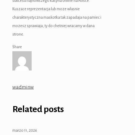
sukcesu najnowszego kasyna online na Polsce.
Kuszace reprezentacja lub moze wlasnie
charakterystyczna maskotka tak zapadaja na pamiec i
mozesz sprawiaja, ty do chetniej wracamy w dana
strone.
Share
wadminw
Related posts
marzo 11, 2026