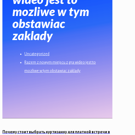
mozliwe w tym
obstawiac
zaklady
Uncategorized
Razem z nowym miejscu z gra wideo jest to
mozliwe w tym obstawiac zaklady
Почему стоит выбрать куртизанку для платной встречи в