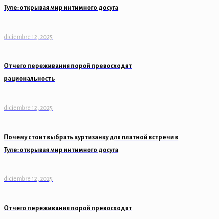
Туле: открывая мир интимного досуга
diciembre 12, 2025
Отчего переживания порой превосходят
рациональность
diciembre 12, 2025
Почему стоит выбрать куртизанку для платной встречи в
Туле: открывая мир интимного досуга
diciembre 12, 2025
Отчего переживания порой превосходят