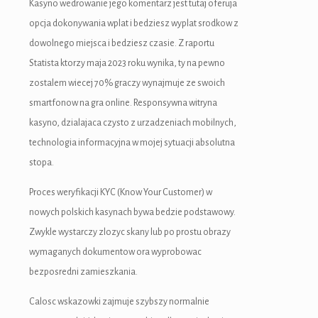
Kasyno wedrowanie jego komentarz jest tutaj oferuja
opcja dokonywania wplat i bedziesz wyplat srodkow z
dowolnego miejsca i bedziesz czasie. Z raportu
Statista ktorzy maja 2023 roku wynika, ty na pewno
zostalem wiecej 70% graczy wynajmuje ze swoich
smartfonow na gra online. Responsywna witryna
kasyno, dzialajaca czysto z urzadzeniach mobilnych,
technologia informacyjna w mojej sytuacji absolutna
stopa.
Proces weryfikacji KYC (Know Your Customer) w
nowych polskich kasynach bywa bedzie podstawowy.
Zwykle wystarczy zlozyc skany lub po prostu obrazy
wymaganych dokumentow ora wyprobowac
bezposredni zamieszkania.
Calosc wskazowki zajmuje szybszy normalnie