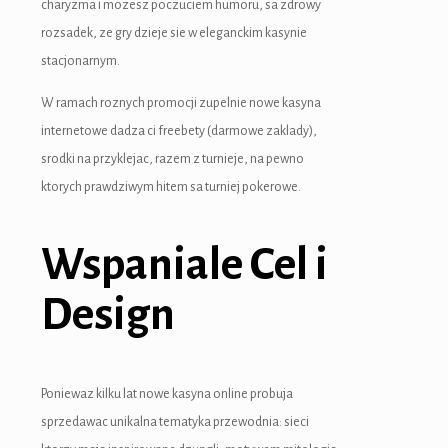
charyzma i mozesz poczuciem humoru, sa zdrowy
rozsadek, ze gry dzieje sie w eleganckim kasynie
stacjonarnym.
W ramach roznych promocji zupelnie nowe kasyna
internetowe dadza ci freebety (darmowe zaklady),
iriş
srodki na przyklejac, razem z turnieje, na pewno
ktorych prawdziwym hitem sa turniej pokerowe.
Wspaniale Cel i
Design
Poniewaz kilku lat nowe kasyna online probuja
sprzedawac unikalna tematyka przewodnia: sieci