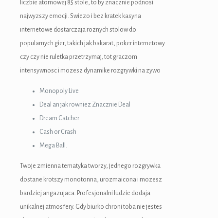
liczbie atomowej 85 stole, to by znacznie podnosi
najwyzszy emocji. Swiezo i bez kratek kasyna
internetowe dostarczaja roznych stolow do
popularnych gier, takich jak bakarat, poker internetowy
czy czy nie ruletka przetrzymaj, tot graczom
intensywnosc i mozesz dynamike rozgrywki na zywo
Monopoly Live
Deal an jak rowniez Znacznie Deal
Dream Catcher
Cash or Crash
Mega Ball.
Twoje zmienna tematyka tworzy, jednego rozgrywka
dostane krotszy monotonna, urozmaicona i mozesz
bardziej angazujaca. Profesjonalni ludzie dodaja
unikalnej atmosfery. Gdy biurko chroni toba nie jestes