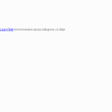
czący link
renomowana opcja zakupow, co daje