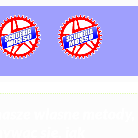
asze wlasne metody,
ywac sie, jak