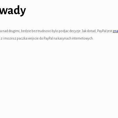
i wady
nad drugimi, bedzie bez trudnosci bylo podjac decyzje. Jak dotad, PayPal jest
zna
ci z i mozesz paczka wejscie do PayPal na kasynach internetowych.