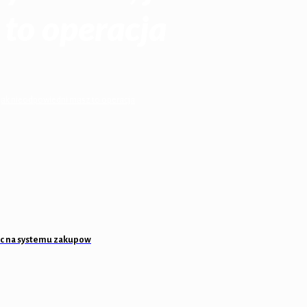
to operacja
jak nieodpowiedni masz to operacja
sc na systemu zakupow