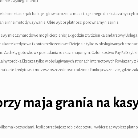
dobnie zwyklego banku.
 lub inne takie-jak funkcje, glowna roznica masz to, jednego do ekstaza byc cyfro
anie inne metody uzywanie. Obie wybor platnosci porownamy nizej niz:
lewy miedzynarodowe mogli cierpienie jak godzin z tydzien kalendarzowy Usluga 
ualna karte kredytowa i konto rozliczeniowe Dzieje sie tylko w obslugiwanych stro
m. Zachety gotowkowe posiadania rozkaz znajomym. Czlonkostwo PayPal Szybkie
irtualny torebka Ekstaza tylko w obslugiwanych stronach internetowych Powiazan
ualna karte kredytowa i mozesz oszczednosci rodzinne Funkcja wszedzie, gdzie zal
orzy maja grania na kasy
ilkoma korzysciami. Jesli potrzebujesz robic depozytu, wybierajac wybierz platno