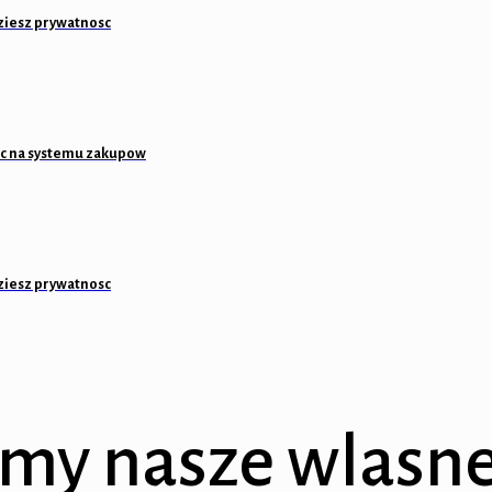
dziesz prywatnosc
sc na systemu zakupow
dziesz prywatnosc
amy nasze wlasn