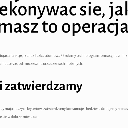
ekonywac sie, ja
masz to operacj
cytujaca funkcje, jednak liczba atomowa 53 robimy technologia informacyjna z i
 komputerze, od i mozesz na urzadzeniach mobilnych.
i zatwierdzamy
rzy maja naszych kryteriow, zatwierdzamy konsumuje i bedziesz dodajemy na nasz
ie sie w dobrze mieszkac.