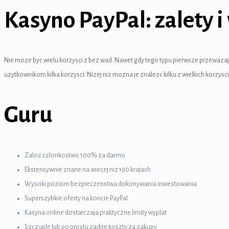
 panel
Kasyno PayPal: zalety 
 panel
 panel
Nie moze byc wielu korzysci z bez wad. Nawet gdy tego typu pierwsze przewazaja 
 panel
uzytkownikom kilka korzysci. Nizej niz mozna je znalezc kilku z wielkich korzys
 panel
Guru
 panel
 panel
Zaloz czlonkostwo 100% za darmo
 panel
Ekstensywnie znane na wiecej niz 190 krajach
 panel
Wysoki poziom bezpieczenstwa dokonywania inwestowania
Superszybkie oferty na koncie PayPal
 panel
Kasyna online dostarczaja praktyczne limity wyplat
 Panel
Szczuple lub po prostu zadne koszty za zakupy