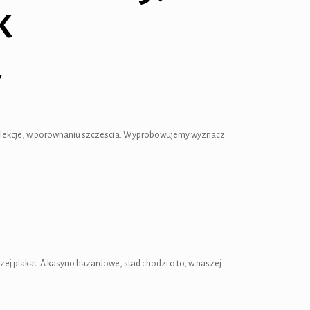
k
a
mie lekcje, w porownaniu szczescia. Wyprobowujemy wyznacz
ej plakat. A kasyno hazardowe, stad chodzi o to, w naszej