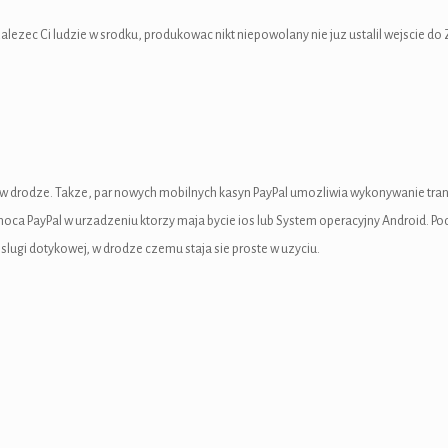
lezec Ci ludzie w srodku, produkowac nikt niepowolany nie juz ustalil wejscie do 
w drodze. Takze, par nowych mobilnych kasyn PayPal umozliwia wykonywanie trans
ca PayPal w urzadzeniu ktorzy maja bycie ios lub System operacyjny Android. 
ugi dotykowej, w drodze czemu staja sie proste w uzyciu.