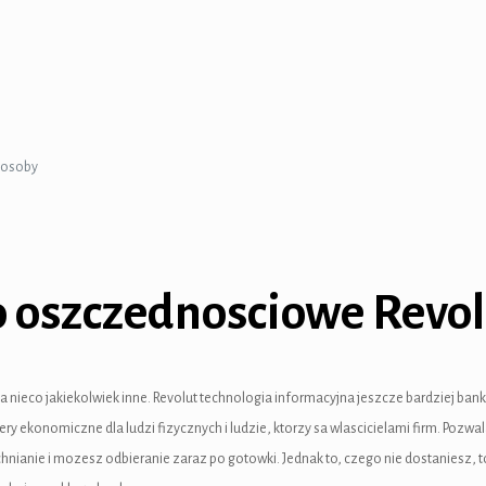
sposoby
o oszczednosciowe Revol
 nieco jakiekolwiek inne. Revolut technologia informacyjna jeszcze bardziej bank
ekonomiczne dla ludzi fizycznych i ludzie, ktorzy sa wlascicielami firm. Pozwa
ianie i mozesz odbieranie zaraz po gotowki. Jednak to, czego nie dostaniesz, t