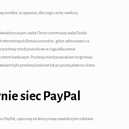
wy torebka, to wyjasnia, dlaczego cechy i wiekszy
dwadziescia piec walut Chroni osiemnasty walut Dziala
nach internetowych Ekstaza wszedzie, gdzie adresowane sa
 przelewy miedzynarodowe w ciagu kilku minut
y z kontem bankowym. Przelewy miedzynarodowe mogli trwac
atwiane bylo przelewy bankowe lub po prostu platnosci karta
nie siec PayPal
sci PayPal, zapoznaj sie ktorzy maja najwiekszymi zaletami