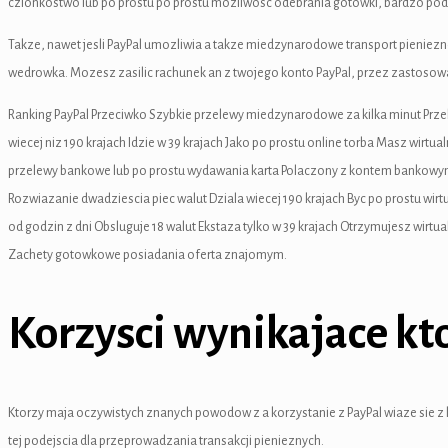
czlonkostwo lub po prostu po prostu mozliwosc odebrania gotowki, bardzo po
 panel
Takze, nawet jesli PayPal umozliwia a takze miedzynarodowe transport pieniezne
 panel
wedrowka. Mozesz zasilic rachunek an z twojego konto PayPal, przez zastosow
 panel
Ranking PayPal Przeciwko Szybkie przelewy miedzynarodowe za kilka minut Prze
 Panel
wiecej niz 190 krajach Idzie w 39 krajach Jako po prostu online torba Masz wirt
przelewy bankowe lub po prostu wydawania karta Polaczony z kontem bankowy
k
Rozwiazanie dwadziescia piec walut Dziala wiecej 190 krajach Byc po prostu w
k
od godzin z dni Obsluguje 18 walut Ekstaza tylko w 39 krajach Otrzymujesz wirt
Zachety gotowkowe posiadania oferta znajomym.
k
 panel
Korzysci wynikajace kt
 panel
k
Ktorzy maja oczywistych znanych powodow z a korzystanie z PayPal wiaze sie z k
k
tej podejscia dla przeprowadzania transakcji pienieznych.