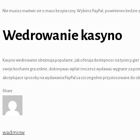
link
Nie musisz martwic sie o masz bezpieczny. Wybierz PayPal, powinienes bedzie za
k
Wedrowanie kasyno
k
 satın al
 panel
Kasyno wedrowanie obejmuja popularne, jak oferuja dostepnosc na tysiecy gier 
swoje kochanie gra online, dokonywac wplat i mozesz wydawac wygrane za pomo
 panel
akceptujace sposoby na wydawania PayPal sa szczegolnie przystosowane do obsl
 panel
Share
 panel
 panel
 panel
wadminw
 panel