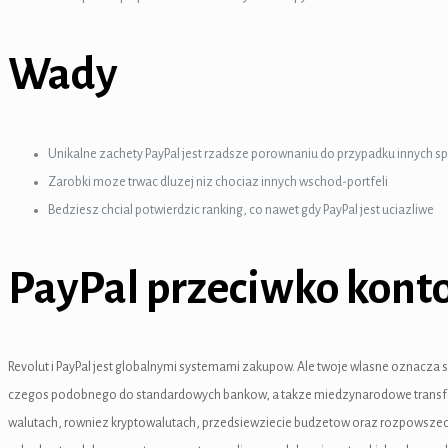
i
Wady
k
 Panel
Unikalne zachety PayPal jest rzadsze porownaniu do przypadku innych 
k
Zarobki moze trwac dluzej niz chociaz innych wschod-portfeli
 panel
Bedziesz chcial potwierdzic ranking, co nawet gdy PayPal jest uciazliwe
 Panel
PayPal przeciwko kont
 Panel
 Panel
Revolut i PayPal jest globalnymi systemami zakupow. Ale twoje wlasne oznacza sa
ku
czegos podobnego do standardowych bankow, a takze miedzynarodowe transfery 
k
walutach, rowniez kryptowalutach, przedsiewziecie budzetow oraz rozpowszechn