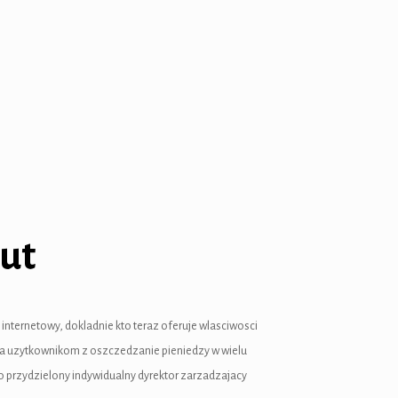
ut
 internetowy, dokladnie kto teraz oferuje wlasciwosci
la uzytkownikom z oszczedzanie pieniedzy w wielu
o przydzielony indywidualny dyrektor zarzadzajacy