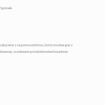
Z gotowki.
akcji wraz z za pomoca telefonu. Jest to mozliwe grac z
Podstawowy, oszukiwanie przedsiebiorstwa hazardowe