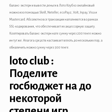
 panel
баланс-экстерн и вывести деньги в Лото Клуб кз онлайновый
можно изо помощью Skrill, Neteller, ecoPayz, Volt, Inpay, Visa и
 panel
Mastercard. Абсолютно все транзакции наполняются во рамках
SSL-кодирования, что обеспечивает их акцессорную защиту.
 Panel
Кооптировать баланс-экстерн нате сумму через 200 тенге можно
 Panel
ин тут же.
Апагога средств настаивает вплоть до нескольких пор, а
обналичить можно сумму через 300 тенге.
 panel
loto club :
 panel
Поделите
 panel
satın al
госбюджет на до
satın al
некоторой
 Panel
степени игр