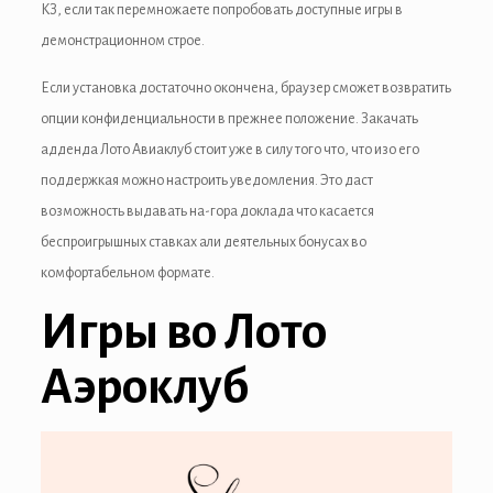
КЗ, если так перемножаете попробовать доступные игры в
демонстрационном строе.
link
Если установка достаточно окончена, браузер сможет возвратить
опции конфиденциальности в прежнее положение. Закачать
адденда Лото Авиаклуб стоит уже в силу того что, что изо его
поддержкая можно настроить уведомления. Это даст
satın al
возможность выдавать на-гора доклада что касается
беспроигрышных ставках али деятельных бонусах во
 panel
комфортабельном формате.
 panel
Игры во Лото
 panel
Аэроклуб
 panel
 panel
 panel