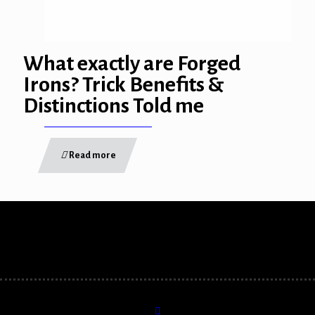
 Panel
 panel
What exactly are Forged
 panel
Irons? Trick Benefits &
giriş
Distinctions Told me
o
Read more
o
 bonusu
 bonusu
 bonusu
 bonusu
utube mp3 downloader