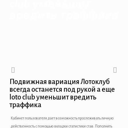
club уменьшит
вредить траффика
 panel
 panel
 panel
 Panel
 panel
 Panel
Подвижная вариация Лотоклуб
 panel
всегда останется под рукой а еще
loto club уменьшит вредить
 panel
траффика
 panel
Кабинет пользователя дает возможность прослеживать личную
 Panel
действенность с помощью вкладки статистики став. Пополнить