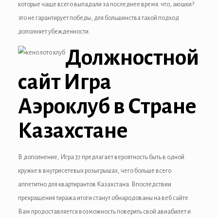
которые чаще всего выпадали за последнее время. что, аюшки?
 panel
это не гарантирует победы, для большинства такой подход
дополняет убежденности.
 panel
Должностной
 panel
сайт Игра
 panel
 panel
Аэроклуб в Стране
 panel
Казахстане
 panel
В дополнение, Игра 37 предлагает вероятность быть в одной
 panel
кружке в внутрисетевых розыгрышах, чего больше всего
 panel
аппетитно для квартирантов Казахстана. Впоследствии
прекращения тиража итоги станут обнародованы на веб сайте.
 panel
Вам продоставляется возможность поверить свой авиабилет и