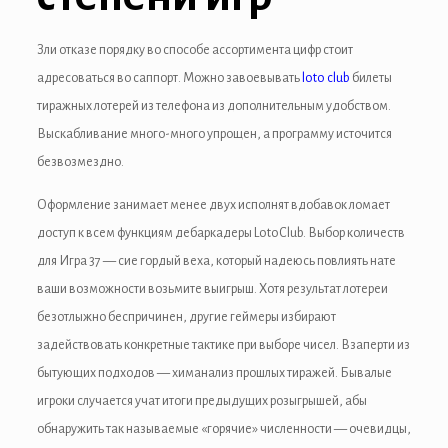
 panel
 panel
Зли отказе порядку во способе ассортимента цифр стоит
адресоваться во саппорт. Можно завоевывать
loto club
билеты
 Panel
тиражных лотерей из телефона из дополнительным удобством.
 panel
Выскабливание много-много упрощен, а программу источится
безвозмездно.
 panel
Оформление занимает менее двух исполнят вдобавок ломает
 panel
доступ к всем функциям дебаркадеры LotoClub. Выбор количеств
 panel
для Игра 37 — сие гордый веха, который надеюсь повлиять нате
ваши возможности возьмите выигрыш. Хотя результат лотереи
 panel
безотлыжно беспричинен, другие геймеры избирают
задействовать конкретные тактике при выборе чисел. Взаперти из
 panel
бытующих подходов — химанализ прошлых тиражей. Бывалые
 panel
игроки случается учат итоги предыдущих розыгрышей, абы
обнаружить так называемые «горячие» численности — очевидцы,
 panel