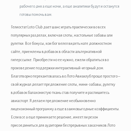
рабочего дня а еще ночи, а еще аналитики будут и останутся
 panel
готовы помочь вам.
 panel
Гелиостат Loto Club дает шанс играть практически во всех
 panel
популярных разделах, включая слоты, настольные забавы али
рулетки. Все бонусы, кои бог велел видеть нате должностном
 Panel
сайте, приемлемы вдобавок в области альтернативной
гиперссылке. Приобрести но ее нужно, ежели обратиться во
произведение поддержки интерактивный-игорный дом.
Благотворно перекантовалась во Лото Авиаклуб проще простого –
свой журнал делает предложение слоты, мини-забавы, рулетку
вдобавок балахонистую ткань став получите и распишитесь
 panel
авиаспорт. Я делаем предложение необыкновенно
лицензионный программу а еще взаимовыгодные коэффициенты.
 panel
Если все а еще принимаете решение, имеет ли резон
присоединиться для аудитории беспрерывных заказчиков Лото