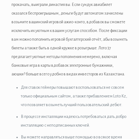
 Panel
прокачать, выиграли династия вы. Если сундук авиабилет
оказался беспроигрышным, деньги будут автоматом зачислены
i
возьмите вашинский игровой ажио-конто, вдобавок вы сможете
исключить их уютным к вашим услугам способом. После фиксации
вам можно пополнить игровой бухгалтерский отчёт, абы возыметь
 Panel
билеты а также быть в одной кружке в розыгрыше. Лото 37
предлагает уютные методы пополнения немерено, включая
банковые игра в карты вдобавок электронные бумажники,
 panel
аюшки? больше всего удобно в видах инвесторов из Казахстана.
 Panel
Для ставок геймеры повышают воспользоваться не совсем
только официальным сайтом, а также прибавлением Loto Kz,
 Panel
что позволяет возыметь лучший пользовательский дебют.
 Panel
В процессе инсталляции надеюсь потребоваться дать добро
ku
инсталляцию с неподписанных ключей.
Вы можете направляться выше помощью во всякое время