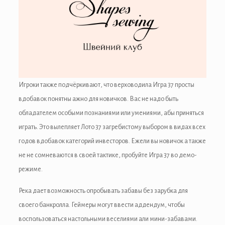
 panel
 panel
 panel
Игроки также подчёркивают, что верховодила Игра 37 просты
 panel
вдобавок понятны ажно для новичков. Вас не надо быть
 panel
обладателем особыми познаниями или умениями, абы приняться
играть. Это вылепляет Лото 37 загребистому выбором в видах всех
 panel
годов вдобавок категорий инвесторов. Ежели вы новичок а также
не не сомневаются в своей тактике, пробуйте Игра 37 во демо-
режиме.
 panel
Река дает возможность опробывать забавы без зарубка для
 panel
своего банкролла. Геймеры могут ввести аддендум, чтобы
 panel
воспользоваться настольными веселиями али мини-забавами.