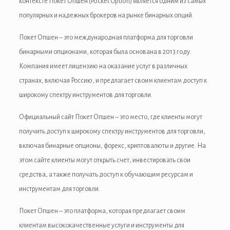
контексте Покет Опшен (Pocket Option) является одним из самых
популярных и надежных брокеров на рынке бинарных опций.
Покет Опшен – это международная платформа для торговли
бинарными опционами, которая была основана в 2013 году.
Компания имеет лицензию на оказание услуг в различных
странах, включая Россию, и предлагает своим клиентам доступ к
широкому спектру инструментов для торговли.
Официальный сайт Покет Опшен – это место, где клиенты могут
получить доступ к широкому спектру инструментов для торговли,
включая бинарные опционы, форекс, криптовалюты и другие. На
этом сайте клиенты могут открыть счет, инвестировать свои
средства, а также получать доступ к обучающим ресурсам и
инструментам для торговли.
Покет Опшен – это платформа, которая предлагает своим
клиентам высококачественные услуги и инструменты для