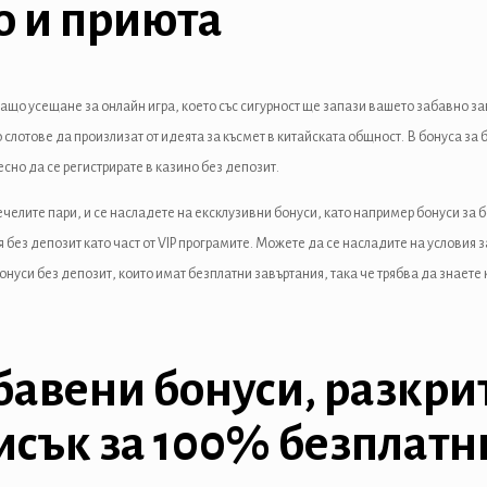
о и приюта
ващо усещане за онлайн игра, което със сигурност ще запази вашето забавно за
 слотове да произлизат от идеята за късмет в китайската общност. В бонуса за
сно да се регистрирате в казино без депозит.
ечелите пари, и се насладете на ексклузивни бонуси, като например бонуси за 
без депозит като част от VIP програмите. Можете да се насладите на условия з
онуси без депозит, които имат безплатни завъртания, така че трябва да знаете 
бавени бонуси, разкри
исък за 100% безплатн