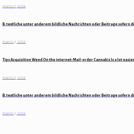
marzo 2, 2026
 panel
 panel
B. textliche unter anderem bildliche Nachrichten oder Beitrage sofern d
 Panel
marzo 3, 2026
 Panel
Tips Acquisition Weed On the internet: Mail-order Cannabis Is a lot easie
 panel
 panel
marzo 2, 2026
 panel
B. textliche unter anderem bildliche Nachrichten oder Beitrage sofern d
satın al
satın al
marzo 3, 2026
 Panel