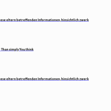
iese eltern betreffenden Informationen, hinsichtlich zwerk
r Than simply You think
iese eltern betreffenden Informationen, hinsichtlich zwerk