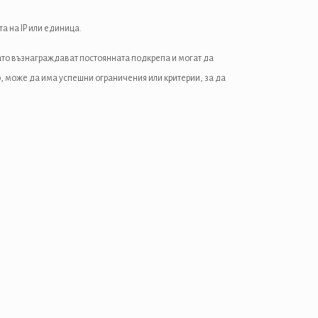
а на IP или единица.
като възнаграждават постоянната подкрепа и могат да
, може да има успешни ограничения или критерии, за да