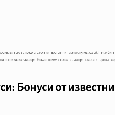
оции, вместо да предлага големи, постоянни пакети с нулев завой. Печалбите о
пания не казва или дори.
Новият прием е голям, за да притежавате портове, хо
си: Бонуси от известн