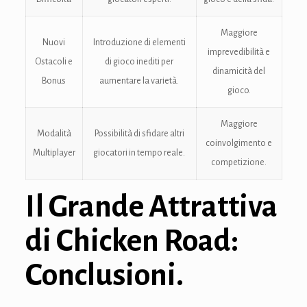
Maggiore
Nuovi
Introduzione di elementi
imprevedibilità e
Ostacoli e
di gioco inediti per
dinamicità del
Bonus
aumentare la varietà.
gioco.
Maggiore
Modalità
Possibilità di sfidare altri
coinvolgimento e
Multiplayer
giocatori in tempo reale.
competizione.
Il Grande Attrattiva
di Chicken Road:
Conclusioni.