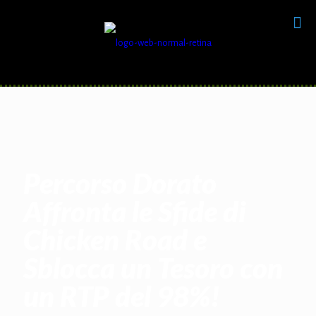
Percorso Dorato
Affronta le Sfide di
Chicken Road e
Sblocca un Tesoro con
un RTP del 98%!