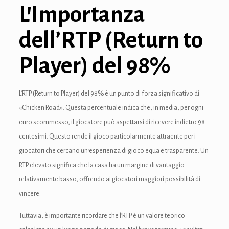
L’Importanza
dell’RTP (Return to
Player) del 98%
L’RTP (Return to Player) del 98% è un punto di forza significativo di
«Chicken Road». Questa percentuale indica che, in media, per ogni
euro scommesso, il giocatore può aspettarsi di ricevere indietro 98
centesimi. Questo rende il gioco particolarmente attraente per i
giocatori che cercano un’esperienza di gioco equa e trasparente. Un
RTP elevato significa che la casa ha un margine di vantaggio
relativamente basso, offrendo ai giocatori maggiori possibilità di
vincere.
Tuttavia, è importante ricordare che l’RTP è un valore teorico