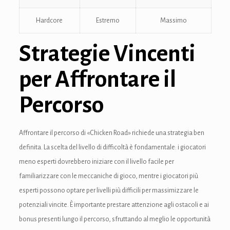
Hardcore
Estremo
Massimo
Strategie Vincenti
per Affrontare il
Percorso
Affrontare il percorso di «Chicken Road» richiede una strategia ben
definita. La scelta del livello di difficoltà è fondamentale: i giocatori
meno esperti dovrebbero iniziare con il livello facile per
familiarizzare con le meccaniche di gioco, mentre i giocatori più
esperti possono optare per livelli più difficili per massimizzare le
potenziali vincite. È importante prestare attenzione agli ostacoli e ai
bonus presenti lungo il percorso, sfruttando al meglio le opportunità