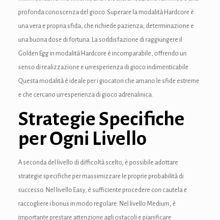
profonda conoscenza del gioco. Superare la modalità Hardcore è
una vera e propria sfida, che richiede pazienza, determinazione e
una buona dose di fortuna. La soddisfazione di raggiungere il
Golden Egg in modalità Hardcore è incomparabile, offrendo un
senso di realizzazione e un’esperienza di gioco indimenticabile.
Questa modalità è ideale per i giocatori che amano le sfide estreme
e che cercano un’esperienza di gioco adrenalinica.
riş
Strategie Specifiche
per Ogni Livello
A seconda del livello di difficoltà scelto, è possibile adottare
strategie specifiche per massimizzare le proprie probabilità di
successo. Nel livello Easy, è sufficiente procedere con cautela e
raccogliere i bonus in modo regolare. Nel livello Medium, è
importante prestare attenzione agli ostacoli e pianificare