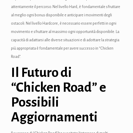
attentamente il percorso. Nel livello Hard, è fondamentale sfruttare
al meglio ogni bonus disponibile e anticipare i movimenti degli
ostacoli. Nel livello Hardcore, è necessario essere perfetti in ogni
movimento e sfruttare al massimo ogni opportunità disponibile. La
capacità di adattarsi alle diverse situazioni e di adottare la strategia
più appropriata è fondamentale per avere successo in “Chicken
Road”.
Il Futuro di
“Chicken Road” e
Possibili
Aggiornamenti