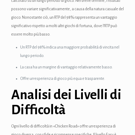
calcolato su un lungo periodo di gioco. Nel breve termine, i risultati
possono variare significativamente, a causa della natura casuale del
gioco. Nonostante ciò, un RTP del 98% rappresenta un vantaggio
significativo rispetto a molti altri giochi di fortuna, dove l’RTP può
essere molto più basso.
Un RTP del 98% indica una maggiore probabilità di vincita nel
lungo periodo.
La casa ha un margine di vantaggio relativamente basso.
Offre un’esperienza di gioco più equa e trasparente.
Analisi dei Livelli di
Difficoltà
Ogni livello di difficoltà in «Chicken Road» offre un’esperienza di
downloader
gioco diversa, con sfide e ricompense specifiche. Il livello Easy è