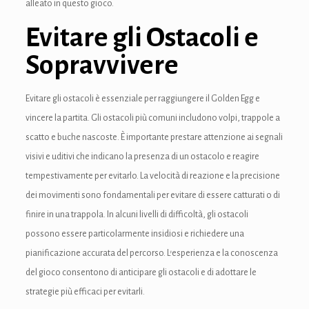
alleato in questo gioco.
Evitare gli Ostacoli e
Sopravvivere
Evitare gli ostacoli è essenziale per raggiungere il Golden Egg e
vincere la partita. Gli ostacoli più comuni includono volpi, trappole a
scatto e buche nascoste. È importante prestare attenzione ai segnali
visivi e uditivi che indicano la presenza di un ostacolo e reagire
tempestivamente per evitarlo. La velocità di reazione e la precisione
dei movimenti sono fondamentali per evitare di essere catturati o di
finire in una trappola. In alcuni livelli di difficoltà, gli ostacoli
possono essere particolarmente insidiosi e richiedere una
pianificazione accurata del percorso. L’esperienza e la conoscenza
del gioco consentono di anticipare gli ostacoli e di adottare le
strategie più efficaci per evitarli.