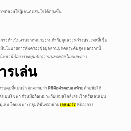
ช่วยให้ผู้เล่นตัดสินใจได้ดียิ่งขึ้น
าตการดำเนินงานจากหน่วยงานกำกับดูแลระหว่างประเทศที่เชื่อ
ละมีนโยบายการคุ้มครองข้อมูลส่วนบุคคลระดับสูง นอกจากนี้
ฑ์เหล่านี้คือการลงทุนกับความปลอดภัยในระยะยาว
ารเล่น
วบคุมที่แม่นยำ มักจะพบว่า
พีซีคือคำตอบสุดท้าย
ด้วยข้อได้
นโซฟา ส่วนมือถือเหมาะกับเกมสไตล์เล่นเร็วหรือเล่นเป็น
ผู้เล่น โดยเฉพาะกลุ่มที่ชื่นชอบเกม
เอสพอร์ต
ที่ต้องการ