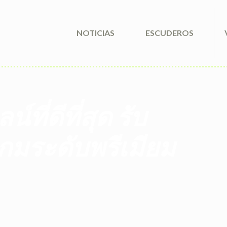
NOTICIAS
ESCUDEROS
ที่ดีที่สุด รับ
กมระดับพรีเมียม