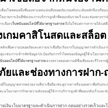
กเสี่ยงโชคคนหนึ่งที่มองหาแหล่งเล่นที่ปลอดภัย เกณฑ์ประเมินหลักจึงเปรีย
บายการเงินที่ชัดเจน การบริการลูกค้าที่ตอบกลับรวดเร็วและช่องทางการต
การเลือก
เว็บพนันออนไลน์ที่ได้มาตรฐานสากล
จึงไม่ใช่แค่การหารายได้ แต่ค
เกมคาสิโนสดและสล็อต
กเพื่อความปลอดภัยและความน่าเชื่อถือ เริ่มจากใบอนุญาตการดำเนินงานที่ถูก
เช่น การเข้ารหัสข้อมูล SSL ป้องกันการรั่วไหลของข้อมูลผู้ใช้ นโยบายการ
พนันออนไลน์ที่ได้มาตรฐานสากล
ควรตรวจสอบความมีชื่อเสียงและรีวิวจากผู้
ดภัยและช่องทางการฝาก-
งมีใบอนุญาตจากหน่วยงานที่น่าเชื่อถือ เช่น คูราเซา หรือ มอลตา เพื่อรับป
 และนโยบายการรักษาความลับของผู้ใช้ การบริการลูกค้าที่ตอบกลับเร็วและ
รจ่ายเงิน เว็บมาตรฐานจะดำเนินการฝาก-ถอนอย่างรวดเร็วและโ