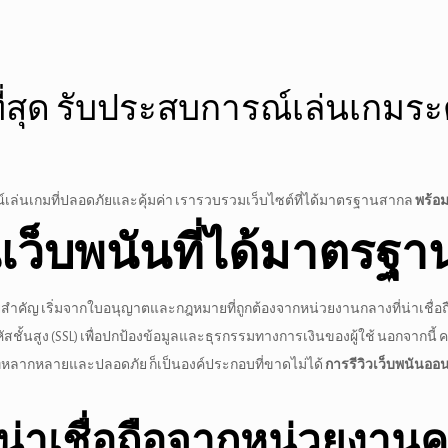
ที่สุด รับประสบการณ์เล่นเกมระ
รณ์เล่นเกมที่ปลอดภัยและคุ้มค่า เรารวบรวมเว็บไซต์ที่ได้มาตรฐานสากล
พร้อม
ว็บพนันที่ได้มาตรฐา
ำคัญ เริ่มจากใบอนุญาตและกฎหมายที่ถูกต้องจากหน่วยงานกลางที่น่าเชื่อถื
นสูง (SSL) เพื่อปกป้องข้อมูลและธุรกรรมทางการเงินของผู้ใช้ นอกจากนี้ คว
ที่หลากหลายและปลอดภัย ก็เป็นองค์ประกอบที่ขาดไม่ได้
การรีวิวเว็บพนันออ
าเชื่อถือจากหน่วยงานค