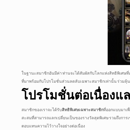
l
l
l
l
ในฐานะสมาชิกอันมีค่า ท่านจะได้สัมผัสกับโลกแห่งสิทธิพิเศษที
ที่มาพร้อมกับโปรโมชั่นส่วนลดลับเฉพาะสมาชิกเท่านั้น ร่วมลุ
โปรโมชั่นต่อเนื่อง
l
l
สมาชิกของเราจะได้รับ
สิทธิพิเศษเฉพาะสมาชิก
ที่ออกแบบมาเพ
สะสมที่สามารถแลกเปลี่ยนเป็นของรางวัลสุดพิเศษ รวมถึงการเข้า
ตอบแทนความไว้วางใจอย่างต่อเนื่อง