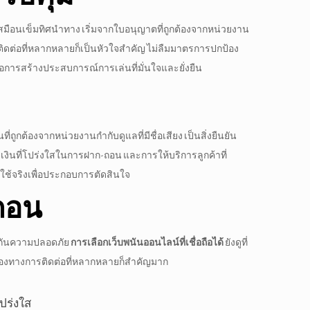
บเสมือนเข็มทิศนำทาง เริ่มจากใบอนุญาตที่ถูกต้องจากหน่วยงาน
ิดต่อที่หลากหลายก็เป็นหัวใจสำคัญ ไม่ลืมมาตรการปกป้อง
ือการสร้างประสบการณ์การเล่นที่มั่นใจและยั่งยืน
ต้องจากหน่วยงานกำกับดูแลที่มีชื่อเสียง เป็นสิ่งยืนยัน
เงินที่โปร่งใสในการฝาก-ถอน และการให้บริการลูกค้าที่
ใช้จริงเพื่อประกอบการตัดสินใจ
ถอน
ระกันความปลอดภัย
การเลือกเว็บพนันออนไลน์ที่เชื่อถือได้
ยังดูที่
ช่องทางการติดต่อที่หลากหลายก็สำคัญมาก
ปร่งใส