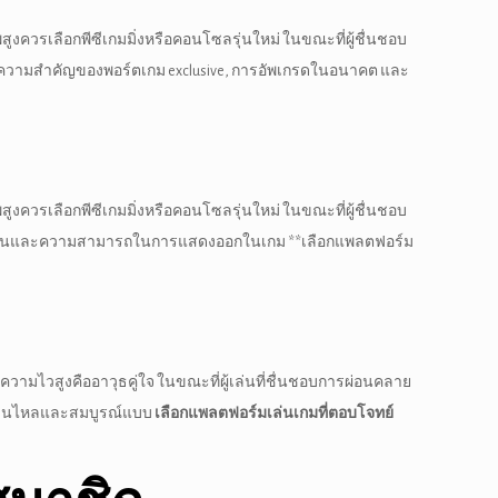
ูงควรเลือกพีซีเกมมิ่งหรือคอนโซลรุ่นใหม่ ในขณะที่ผู้ชื่นชอบ
ความสำคัญของพอร์ตเกม exclusive, การอัพเกรดในอนาคต และ
ูงควรเลือกพีซีเกมมิ่งหรือคอนโซลรุ่นใหม่ ในขณะที่ผู้ชื่นชอบ
ดเพลินและความสามารถในการแสดงออกในเกม **เลือกแพลตฟอร์ม
วามไวสูงคืออาวุธคู่ใจ ในขณะที่ผู้เล่นที่ชื่นชอบการผ่อนคลาย
ลื่นไหลและสมบูรณ์แบบ
เลือกแพลตฟอร์มเล่นเกมที่ตอบโจทย์