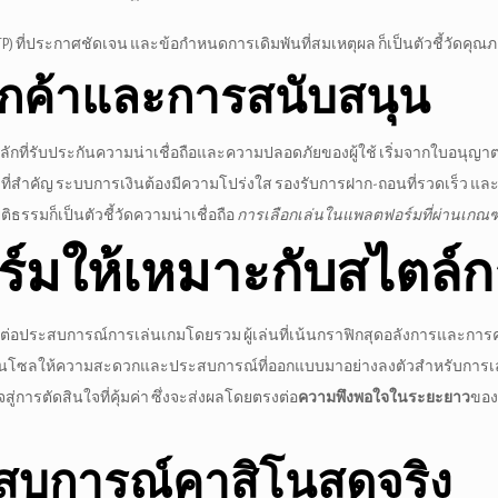
) ที่ประกาศชัดเจน และข้อกำหนดการเดิมพันที่สมเหตุผล ก็เป็นตัวชี้วัดคุณภาพที่
กค้าและการสนับสนุน
ักที่รับประกันความน่าเชื่อถือและความปลอดภัยของผู้ใช้ เริ่มจากใบอนุญ
น** ที่สำคัญ ระบบการเงินต้องมีความโปร่งใส รองรับการฝาก-ถอนที่รวดเร็ว แ
ติธรรมก็เป็นตัวชี้วัดความน่าเชื่อถือ
การเลือกเล่นในแพลตฟอร์มที่ผ่านเกณ
์มให้เหมาะกับสไตล์ก
ต่อประสบการณ์การเล่นเกมโดยรวม ผู้เล่นที่เน้นกราฟิกสุดอลังการและการค
นโซลให้ความสะดวกและประสบการณ์ที่ออกแบบมาอย่างลงตัวสำหรับการเล่นบ
่การตัดสินใจที่คุ้มค่า ซึ่งจะส่งผลโดยตรงต่อ
ความพึงพอใจในระยะยาว
ของ
ะสบการณ์คาสิโนสดจริง