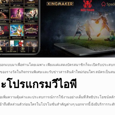
่ออกแบบมาเพื่อท่านโดยเฉพาะ เพียงแค่แสดงบัตรสมาชิก ก็จะเปิดรับประสบการ
้นของรางวัลในกิจกรรมพิเศษ และรับข่าวสารสินค้าใหม่ก่อนใคร สมัครเป็นสมา
และโปรแกรมวีไอพี
ื่อเพิ่มความคุ้มค่าและประสบการณ์การใช้งานอย่างเต็มที่ สิทธิประโยชน์หล
ถึงดีลส่วนตัวก่อนใครในโปรโมชั่นสำคัญต่างๆ นอกจากนี้ ยังมีบริการระดับพร