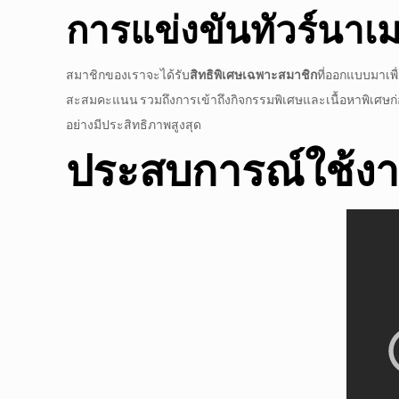
การแข่งขันทัวร์นาเ
สมาชิกของเราจะได้รับ
สิทธิพิเศษเฉพาะสมาชิก
ที่ออกแบบมาเพ
สะสมคะแนน รวมถึงการเข้าถึงกิจกรรมพิเศษและเนื้อหาพิเศษก่อ
อย่างมีประสิทธิภาพสูงสุด
ประสบการณ์ใช้งา
 al
l
l
l
l
l
l