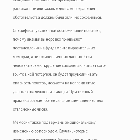
рискованные или важные для самосохранения
обстоятельства должны были отлично сохраняться.
Специфика чувственной воспоминаний поясняет,
почему индивиды нередко принимают
постановления на фундаменте выразительных
мемории, а не количественных данных. Если
человек пережил крушение самолета или знает кого-
то, кто в ней потерпел, он будет преувеличивать
опасность полетов, несмотря на непредвзятые
данные о надежности авиации. Чувственный
практика создает более сильное впечатление, чем
отвлеченные числа.
Мемории также подвержены эмоциональному
изменению со периодом. Случаи, которые
первоначально казались безразличными, могут