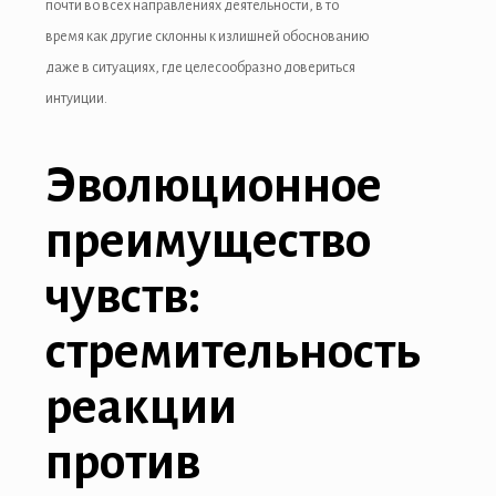
почти во всех направлениях деятельности, в то
время как другие склонны к излишней обоснованию
Hacklink panel
даже в ситуациях, где целесообразно довериться
Hacklink panel
интуиции.
Hacklink panel
Эволюционное
Hacklink panel
преимущество
Hacklink panel
Hacklink
чувств:
Hacklink panel
стремительность
Hacklink panel
реакции
Hacklink panel
против
Hacklink panel