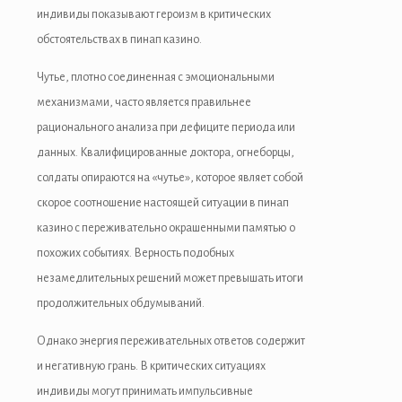
индивиды показывают героизм в критических
обстоятельствах в пинап казино.
Чутье, плотно соединенная с эмоциональными
механизмами, часто является правильнее
рационального анализа при дефиците периода или
данных. Квалифицированные доктора, огнеборцы,
солдаты опираются на «чутье», которое являет собой
скорое соотношение настоящей ситуации в пинап
казино с переживательно окрашенными памятью о
похожих событиях. Верность подобных
незамедлительных решений может превышать итоги
продолжительных обдумываний.
Однако энергия переживательных ответов содержит
и негативную грань. В критических ситуациях
индивиды могут принимать импульсивные