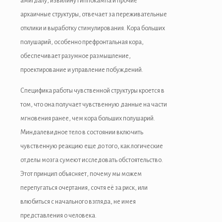
амигдалу, извилину гиппокампа и прочие
grandpashabet
архаичные структуры, отвечает за переживательные
отклики и выработку стимулирования. Кора больших
jojobet
полушарий, особенно префронтальная кора,
jojobet
обеспечивает разумное размышление,
проектирование и управление побуждений.
holiganbet
Специфика работы чувственной структуры кроется в
Hacklink Panel
том, что она получает чувственную данные на части
1xbet
мгновения ранее, чем кора больших полушарий.
Миндалевидное тело в состоянии включить
betorspin
чувственную реакцию еще до того, как логические
betovis
отделы мозга сумеют исследовать обстоятельство.
Этот принцип объясняет, почему мы можем
betparibu
перепугаться очертания, сочтя её за риск, или
betpas
влюбиться с начального взгляда, не имея
представления о человека.