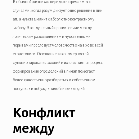
В обычной жизни мы нередко встречаемся с
случаями, когда разум диктует одно решение в пин
Illuminati
ап, а чувства манит к абсолютно контрастному
Hacklink
выбору. Этот душевный противоречие между
логическим размышлением и чувственными
Hacklink Panel
порывами преследует человечество на в ходе всей
Hacklink
его летописи. Осознание закономерностей
функционирования эмоций и их влияния на процесс
Hacklink panel
формирования определений в пинап помогает
Hacklink Panel
более качественно разбираться в собственном
поступках и побуждениях близких людей.
Hacklink Panel
Hacklink Panel
Конфликт
Masal Oku
между
Hacklink