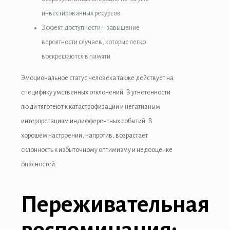
инвестированных ресурсов
Эффект доступности – завышение
вероятности случаев, которые легко
воскрешаются в памяти
Эмоциональное статус человека также действует на
специфику умственных отклонений. В угнетенности
люди тяготеют к катастрофизации и негативным
интерпретациям индифферентных событий. В
хорошем настроении, напротив, возрастает
склонность к избыточному оптимизму и недооценке
опасностей.
Переживательная