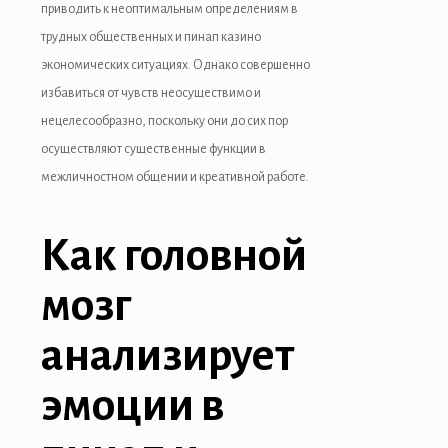
приводить к неоптимальным определениям в
pulibet
трудных общественных и пинап казино
экономических ситуациях. Однако совершенно
holiganbet
избавиться от чувств неосуществимо и
Hacking Forum
нецелесообразно, поскольку они до сих пор
осуществляют существенные функции в
kıbrıs escort
межличностном общении и креативной работе.
ojobet giriş
Как головной
sapanca escort
marsbahis
мозг
holiganbet
анализирует
ojobet giriş
эмоции в
oto çekici