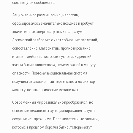
связи внутри сообщества.
Hacklink panel
Рациональное размышление, напротив,
Hacklink giriş
сформировалось значительно позднее и требует
vdcasino
значительных энергозатратных трат разума.
Логический разбор включает собирание сведений,
vdcasino
сопоставление альтернатив, прогнозирование
deneme bonusu
итогов – действия, которые в условиях древней
жизни были излишеством, невозможной в минуту
deneme bonusu
опасности. Поэтому эмоциональная система
deneme bonusu
получила эволюционный первенство и до сих пор
может угнетать логические механизмы.
deneme bonusu
Современный мир радикально преобразился, но
free youtube mp3 downloader
основные механизмы функционирования разума
porno
сохранились прежними. Переживательные отклики,
которые в прошлом берегли бытие, теперь могут
perabet