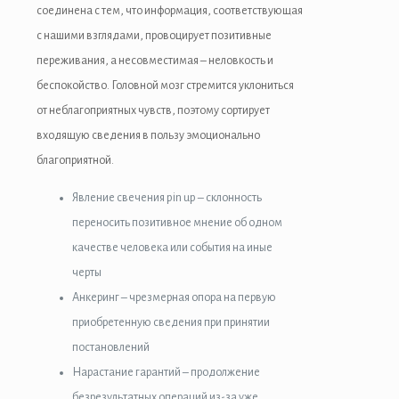
соединена с тем, что информация, соответствующая
с нашими взглядами, провоцирует позитивные
переживания, а несовместимая – неловкость и
беспокойство. Головной мозг стремится уклониться
от неблагоприятных чувств, поэтому сортирует
входящую сведения в пользу эмоционально
благоприятной.
Явление свечения pin up – склонность
переносить позитивное мнение об одном
качестве человека или события на иные
черты
Анкеринг – чрезмерная опора на первую
приобретенную сведения при принятии
постановлений
Нарастание гарантий – продолжение
безрезультатных операций из-за уже