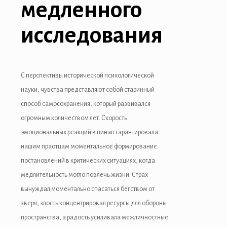
медленного
Hacklink panel
Hacklink panel
исследования
Hacklink panel
Hacklink panel
С перспективы исторической психологической
Hacklink panel
науки, чувства представляют собой старинный
способ самосохранения, который развивался
Hacklink panel
огромным количеством лет. Скорость
Hacklink panel
эмоциональных реакций в пинап гарантировала
нашим праотцам моментальное формирование
Masal oku
постановлений в критических ситуациях, когда
Hacklink satın al
медлительность могло повлечь жизни. Страх
вынуждал моментально спасаться бегством от
Hacklink Panel
зверя, злость концентрировал ресурсы для обороны
Hacklink panel
пространства, а радость усиливала межличностные