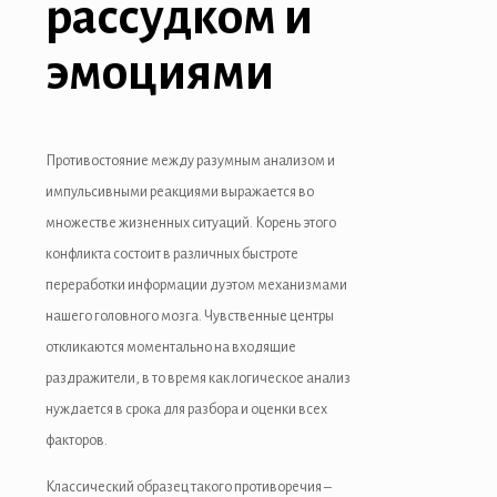
рассудком и
Hacklink panel
Hacklink panel
эмоциями
Hacklink panel
Hacklink Panel
Противостояние между разумным анализом и
импульсивными реакциями выражается во
Hacklink
множестве жизненных ситуаций. Корень этого
Hacklink
конфликта состоит в различных быстроте
переработки информации дуэтом механизмами
Hacklink
нашего головного мозга. Чувственные центры
Hacklink panel
откликаются моментально на входящие
раздражители, в то время как логическое анализ
Hacklink panel
нуждается в срока для разбора и оценки всех
Hacklink
факторов.
Hacklink
Классический образец такого противоречия –