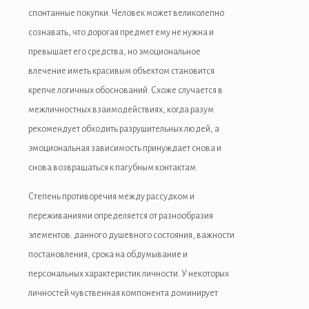
спонтанные покупки. Человек может великолепно
Buy Hacklink
сознавать, что дорогая предмет ему не нужна и
Hacklink
превышает его средства, но эмоциональное
влечение иметь красивым объектом становится
Hacklink
крепче логичных обоснований. Схоже случается в
Hacklink satın al
межличностных взаимодействиях, когда разум
рекомендует обходить разрушительных людей, а
Hacklink panel
эмоциональная зависимость принуждает снова и
Hacklink panel
снова возвращаться к пагубным контактам.
Hacklink panel
Степень противоречия между рассудком и
переживаниями определяется от разнообразия
Hacklink panel
элементов: данного душевного состояния, важности
Hacklink panel
постановления, срока на обдумывание и
персональных характеристик личности. У некоторых
Hacklink panel
личностей чувственная компонента доминирует
Hacklink panel