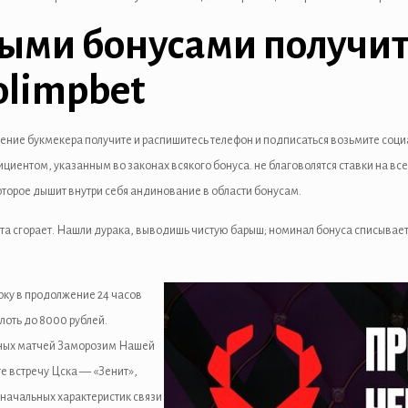
гыми бонусами получит
olimpbet
ение букмекера получите и распишитесь телефон и подписаться возьмите соци
ициентом, указанным во законах всякого бонуса. не благоволятся ставки на в
которое дышит внутри себя андинование в области бонусам.
та сгорает. Нашли дурака, выводишь чистую барыш; номинал бонуса списываетс
оку в продолжение 24 часов
лоть до 8000 рублей.
вных матчей Заморозим Нашей
е встречу Цска — «Зенит»,
начальных характеристик связи