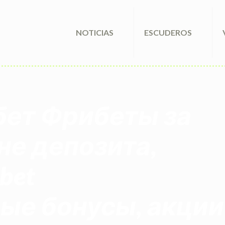
NOTICIAS
ESCUDEROS
ет Фрибеты за
не депозита,
bet
ые бонусы, акции