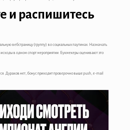
е и распишитесь
альную вебстраницу (группу) во социальных паутинах. Назначать
се исходы в одном спорт мероприятии. Букмекеры оценивают это
я. Дураков нет, бонус приходит проверочно выше push, e-mail