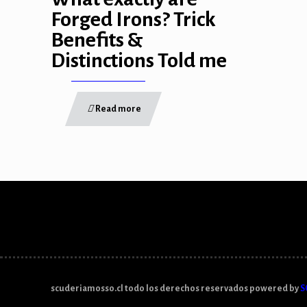
Forged Irons? Trick
Benefits &
Distinctions Told me
Read more
 al
l
l
l
l
l
scuderiamosso.cl todo los derechos reservados powered by
S
l