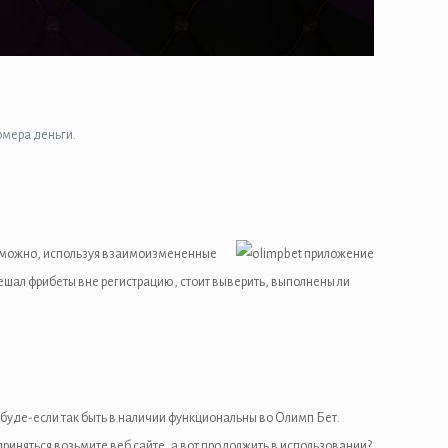
омера деньги.
ы можно, используя взаимоизмененные
ал фрибеты вне регистрацию, стоит выверить, выполнены ли
 буде-если так быть в наличии функциональны во Олимп Бет.
приняться возьмите веб сайте, а вот продолжить в использовании?