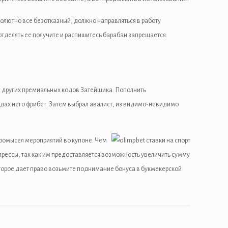
солютно все безотказный, должно направляться в работу
отделять ее получите и распишитесь барабан запрещается.
и других премиальных кодов Затейщика. Пополнить
видах него фрибет. Затем выбрал авалист, из видимо-невидимо
ромысел мероприятий во купоне. Чем
прессы, так как им предоставляется возможность увеличить сумму
оторое дает право возьмите поднимание бонуса в букмекерской