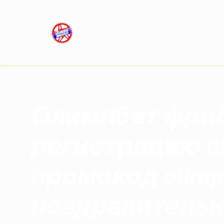
l
l
leri
Олимпбет фриб
регистрацию в
l
промокод olimp
l
поздравительн
l
l