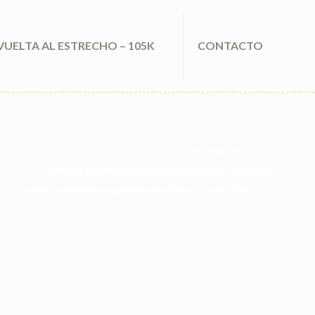
VUELTA AL ESTRECHO – 105K
CONTACTO
Uncategorized
Олимпбет фрибет Фрибеты за регистрацию вне депозита,
промокод olimpbet поздравительные бонусы, акции Olimp 2025