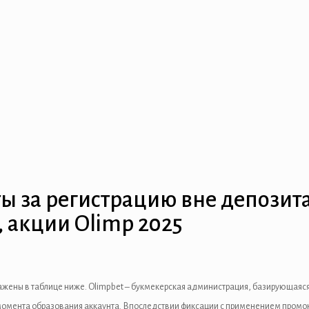
 за регистрацию вне депозита
 акции Olimp 2025
ены в таблице ниже. Olimpbet – букмекерская администрация, базирующаяся
 момента образования аккаунта.
Впоследствии фиксации с применением промок