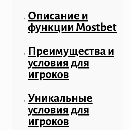
Описание и
функции Mostbet
Преимущества и
условия для
игроков
Уникальные
условия для
игроков