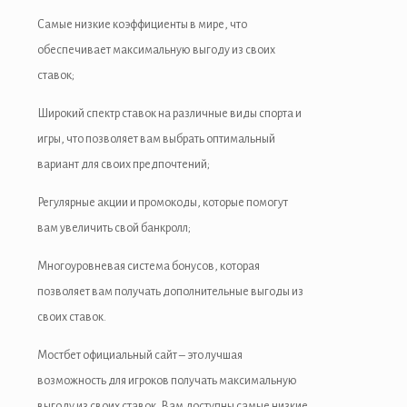
Самые низкие коэффициенты в мире, что
обеспечивает максимальную выгоду из своих
ставок;
Широкий спектр ставок на различные виды спорта и
игры, что позволяет вам выбрать оптимальный
вариант для своих предпочтений;
Регулярные акции и промокоды, которые помогут
вам увеличить свой банкролл;
Многоуровневая система бонусов, которая
позволяет вам получать дополнительные выгоды из
своих ставок.
Мостбет официальный сайт – это лучшая
возможность для игроков получать максимальную
выгоду из своих ставок. Вам доступны самые низкие