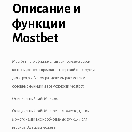
Описание и
функции
Mostbet
Мостбет – это официальный сайт букмекерской
конторы, которая предлагает широкий спектр услуг
для игроков. В этом разделе мы рассмотрим
основные функции и возможности Mostbet.
Официальный сайт Mostbet
Официальный сайт Mostbet – это место, где вы
можете найти все необходимые функции для
игроков. Здесь вы можете: