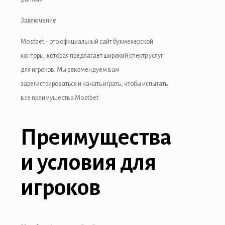
Заключение
Mostbet – это официальный сайт букмекерской
конторы, которая предлагает широкий спектр услуг
для игроков. Мы рекомендуем вам
зарегистрироваться и начать играть, чтобы испытать
все преимущества Mostbet.
Преимущества
и условия для
игроков