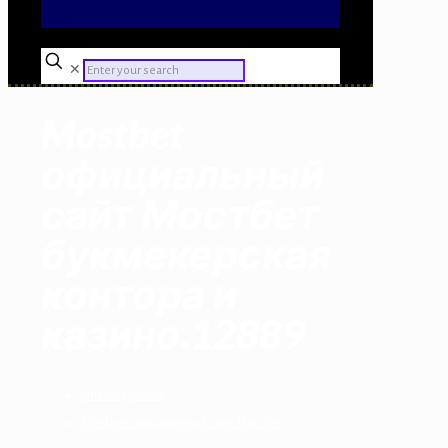
✕
Mostbet
официальный
сайт Мостбет
букмекерская
контора и
казино.12889
Uncategorized
Mostbet официальный сайт Мостбет