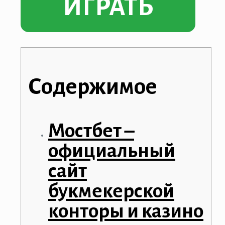
ИГРАТЬ
Содержимое
Мостбет –
официальный
сайт
букмекерской
конторы и казино