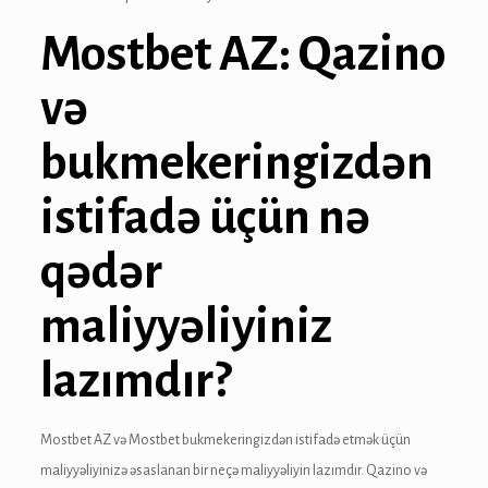
el
Mostbet AZ: Qazino
el
və
el
bukmekeringizdən
el
istifadə üçün nə
el
qədər
el
el
maliyyəliyiniz
el
lazımdır?
Mostbet AZ və Mostbet bukmekeringizdən istifadə etmək üçün
 al
maliyyəliyinizə əsaslanan bir neçə maliyyəliyin lazımdır. Qazino və