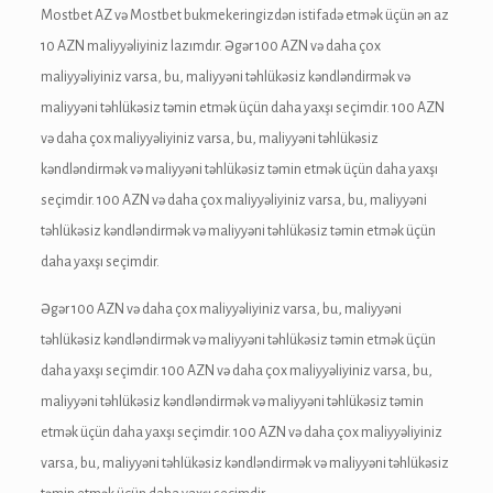
Mostbet AZ və Mostbet bukmekeringizdən istifadə etmək üçün ən az
10 AZN maliyyəliyiniz lazımdır. Əgər 100 AZN və daha çox
maliyyəliyiniz varsa, bu, maliyyəni təhlükəsiz kəndləndirmək və
maliyyəni təhlükəsiz təmin etmək üçün daha yaxşı seçimdir. 100 AZN
və daha çox maliyyəliyiniz varsa, bu, maliyyəni təhlükəsiz
kəndləndirmək və maliyyəni təhlükəsiz təmin etmək üçün daha yaxşı
seçimdir. 100 AZN və daha çox maliyyəliyiniz varsa, bu, maliyyəni
um
təhlükəsiz kəndləndirmək və maliyyəni təhlükəsiz təmin etmək üçün
daha yaxşı seçimdir.
Əgər 100 AZN və daha çox maliyyəliyiniz varsa, bu, maliyyəni
təhlükəsiz kəndləndirmək və maliyyəni təhlükəsiz təmin etmək üçün
rt
daha yaxşı seçimdir. 100 AZN və daha çox maliyyəliyiniz varsa, bu,
maliyyəni təhlükəsiz kəndləndirmək və maliyyəni təhlükəsiz təmin
etmək üçün daha yaxşı seçimdir. 100 AZN və daha çox maliyyəliyiniz
varsa, bu, maliyyəni təhlükəsiz kəndləndirmək və maliyyəni təhlükəsiz