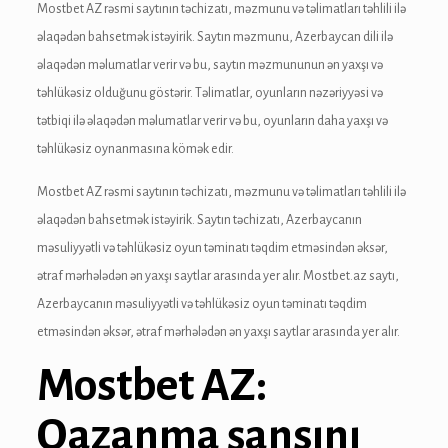
Mostbet AZ rəsmi saytının təchizatı, məzmunu və təlimatları təhlili ilə
əlaqədən bahsetmək istəyirik. Saytın məzmunu, Azerbaycan dili ilə
əlaqədən məlumatlar verir və bu, saytın məzmununun ən yaxşı və
təhlükəsiz olduğunu göstərir. Təlimatlar, oyunların nəzəriyyəsi və
tətbiqi ilə əlaqədən məlumatlar verir və bu, oyunların daha yaxşı və
təhlükəsiz oynanmasına kömək edir.
 al
Mostbet AZ rəsmi saytının təchizatı, məzmunu və təlimatları təhlili ilə
əlaqədən bahsetmək istəyirik. Saytın təchizatı, Azerbaycanın
el
məsuliyyətli və təhlükəsiz oyun təminatı təqdim etməsindən əksər,
el
ətraf mərhələdən ən yaxşı saytlar arasında yer alır. Mostbet.az saytı,
Azerbaycanın məsuliyyətli və təhlükəsiz oyun təminatı təqdim
el
etməsindən əksər, ətraf mərhələdən ən yaxşı saytlar arasında yer alır.
el
Mostbet AZ:
el
Qazanma şansını
el