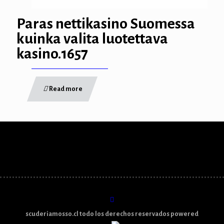
Paras nettikasino Suomessa
kuinka valita luotettava
kasino.1657
et
Read more
el
scuderiamosso.cl todo los derechos reservados powered