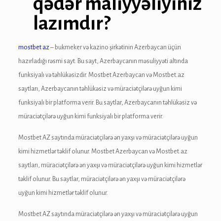
qədər maliyyəliyiniz
el
lazımdır?
el
mostbet az
– bukmeker və kazino şirkətinin Azerbaycan üçün
el
hazırladığı rəsmi sayt. Bu sayt, Azerbaycanın məsuliyyəti altında
funksiyalı və təhlükəsizdir. Mostbet Azerbaycan və Mostbet.az
el
saytları, Azerbaycanın təhlükəsiz və müraciətçilərə uyğun kimi
el
funksiyalı bir platforma verir. Bu saytlar, Azerbaycanın təhlükəsiz və
müraciətçilərə uyğun kimi funksiyalı bir platforma verir.
el
Mostbet AZ saytında müraciətçilərə ən yaxşı və müraciətçilərə uyğun
el
kimi hizmetlər təklif olunur. Mostbet Azerbaycan və Mostbet.az
el
saytları, müraciətçilərə ən yaxşı və müraciətçilərə uyğun kimi hizmetlər
təklif olunur. Bu saytlar, müraciətçilərə ən yaxşı və müraciətçilərə
el
uyğun kimi hizmetlər təklif olunur.
el
Mostbet AZ saytında müraciətçilərə ən yaxşı və müraciətçilərə uyğun