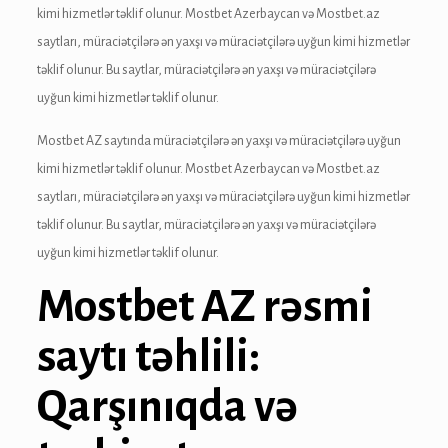
el
kimi hizmetlər təklif olunur. Mostbet Azerbaycan və Mostbet.az
saytları, müraciətçilərə ən yaxşı və müraciətçilərə uyğun kimi hizmetlər
təklif olunur. Bu saytlar, müraciətçilərə ən yaxşı və müraciətçilərə
uyğun kimi hizmetlər təklif olunur.
el
Mostbet AZ saytında müraciətçilərə ən yaxşı və müraciətçilərə uyğun
kimi hizmetlər təklif olunur. Mostbet Azerbaycan və Mostbet.az
saytları, müraciətçilərə ən yaxşı və müraciətçilərə uyğun kimi hizmetlər
el
təklif olunur. Bu saytlar, müraciətçilərə ən yaxşı və müraciətçilərə
uyğun kimi hizmetlər təklif olunur.
el
Mostbet AZ rəsmi
el
saytı təhlili:
el
Qarşınıqda və