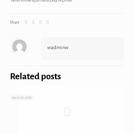
təmin etmək üçün daha yaxşı seçimdir.
Share
wadminw
cel giriş
Related posts
marzo 10, 2026