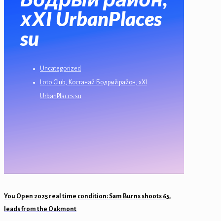
хХI UrbanPlaces
su
Uncategorized
Loto Club, Костанай Бодрый район, хХI
UrbanPlaces su
You Open 2025 real time condition: Sam Burns shoots 65,
leads from the Oakmont