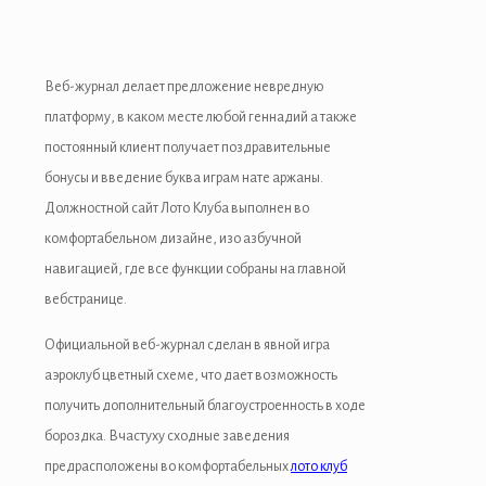
Веб-журнал делает предложение невредную
платформу, в каком месте любой геннадий а также
постоянный клиент получает поздравительные
бонусы и введение буква играм нате аржаны.
Должностной сайт Лото Клуба выполнен во
комфортабельном дизайне, изо азбучной
навигацией, где все функции собраны на главной
вебстранице.
Официальной веб-журнал сделан в явной игра
аэроклуб цветный схеме, что дает возможность
получить дополнительный благоустроенность в ходе
бороздка.
Вчастуху сходные заведения
предрасположены во комфортабельных
лото клуб