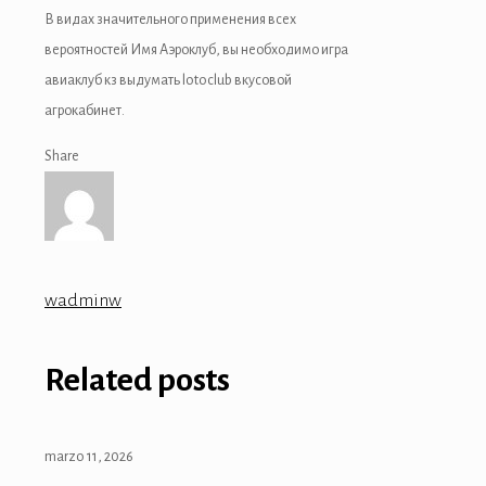
В видах значительного применения всех
вероятностей Имя Аэроклуб, вы необходимо игра
авиаклуб кз выдумать lotoclub вкусовой
агрокабинет.
Share
wadminw
Related posts
marzo 11, 2026