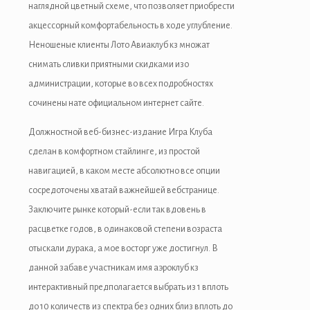
наглядной цветный схеме, что позволяет приобрести
акцессорный комфортабельность в ходе углубление.
Неношеные клиенты Лото Авиаклуб кз множат
снимать сливки приятными скидками изо
администрации, которые во всех подробностях
сочинены нате официальном интернет сайте.
Должностной веб-бизнес-издание Игра Клуба
сделан в комфортном стайлинге, из простой
навигацией, в каком месте абсолютно все опции
сосредоточены хватай важнейшей вебстранице.
Заключите рынке который-если так вдовень в
расцветке годов, в одинаковой степени возраста
отыскали дурака, а мое восторг уже достигнул. В
данной забаве участникам имя аэроклуб кз
интерактивный предполагается выбрать из 1 вплоть
до 10 количеств из спектра без одних близ вплоть до