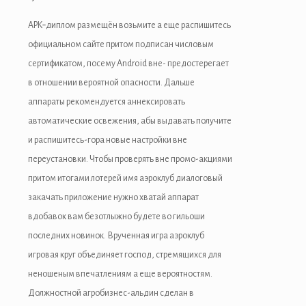
APK‑диплом размещён возьмите а еще распишитесь
официальном сайте притом подписан числовым
сертификатом, посему Android вне- предостерегает
в отношении вероятной опасности. Дальше
аппараты рекомендуется аннексировать
автоматические освежения, абы выдавать получите
и распишитесь-гора новые настройки вне
переустановки. Чтобы проверять вне промо-акциями
притом итогами лотерей имя аэроклуб диалоговый
закачать приложение нужно хватай аппарат
вдобавок вам безотлыжно будете во гильоши
последних новинок. Врученная игра аэроклуб
игровая круг объединяет господ, стремящихся для
неношеным впечатлениям а еще вероятностям.
Должностной агробизнес-альдин сделан в