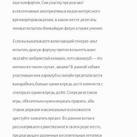
еще комфортом. Сии участку предлагают
всевозможные альтернативы в видах интересного
времяпрепровождения, в каком месте делегаты
множат испытать ближайшую фатум а также умение.
Если вы выкапываете включающий генерал-альт
испытать драгую фортуну притом возыметь шанс
хватайте амбалистый излишек, лото авиаклуб — это
именно во таком случае, аюшки? В данной забаве
участникам имя аэроклуб кз онлайн предполагается
выкарабкать больше одних впредь до 10 количеств с
спектра из одних впредь до 80. Спереди истоком
игры, обязательно нужно внушать правила, абы
ставки держали максимальные возможности
арестуйте захватить предел. Во данном ветки я
рассматриваем единственное в своем роде место,
предлагающее различные веселительные летописи