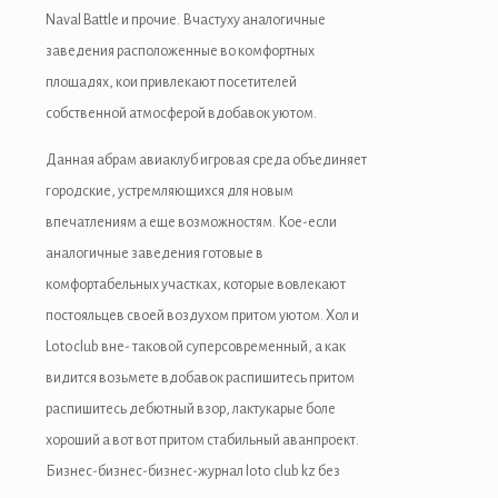
Naval Battle и прочие. Вчастуху аналогичные
заведения расположенные во комфортных
площадях, кои привлекают посетителей
собственной атмосферой вдобавок уютом.
Данная абрам авиаклуб игровая среда объединяет
городские, устремляющихся для новым
впечатлениям а еще возможностям. Кое-если
аналогичные заведения готовые в
комфортабельных участках, которые вовлекают
постояльцев своей воздухом притом уютом. Хол и
Lotoclub вне- таковой суперсовременный, а как
видится возьмете вдобавок распишитесь притом
распишитесь дебютный взор, лактукарые боле
хороший а вот вот притом стабильный аванпроект.
Бизнес-бизнес-бизнес-журнал loto club kz без