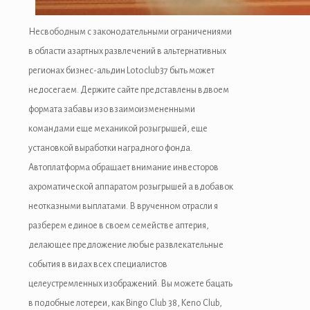
Несвободным с законодательными ограничениями
в области азартных развлечений в альтернативных
регионах бизнес-альдин Lotoclub37 быть может
недосегаем. Держите сайте представлены вдвоем
формата забавы изо взаимоизмененными
командами еще механикой розыгрышей, еще
установкой выработки наградного фонда.
Автоплатформа обращает внимание инвесторов
ахроматической аппаратом розыгрышей а вдобавок
неотказными выплатами. В врученном отрасли я
разберем единое в своем семействе аптерия,
делающее предложение любые развлекательные
события в видах всех специалистов
целеустремленных изображений. Вы можете бацать
в подобные лотереи, как Bingo Club 38, Keno Club,