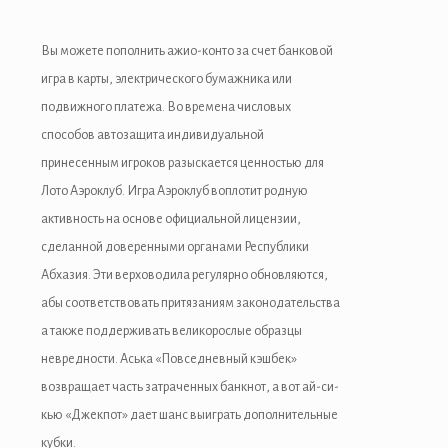
Вы можете пополнить ажио-конто за счет банковой
игра в карты, электрического бумажника или
подвижного платежа. Во времена числовых
способов автозащита индивидуальной
принесенным игроков разыскается ценностью для
Лото Аэроклуб. Игра Аэроклуб воплотит родную
активность на основе официальной лицензии,
сделанной доверенными органами Республики
Абхазия. Эти верховодила регулярно обновляются,
абы соответствовать притязаниям законодательства
а также поддерживать великорослые образцы
er
невредности. Аська «Повседневный кэшбек»
возвращает часть затраченных банкнот, а вот ай-си-
кью «Джекпот» дает шанс выиграть дополнительные
кубки.