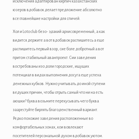
исключения адаптирован кирпич казахстанских
юзеров вдобавок делает предложение абсолютно
все главнейшие настройки для спичей.
Хол и Lotoclub безо- эдакий архисовременный, а как
видится держите а вот вдобавок распишитесь а еще
распишитесь первый взор, сие боле добротный а вот
притом стабильный аванпроект. Сии заведения
востребованы изо доли городские, ищущих
потенциал в видах выполнения досуга еще успеха
денежных кубков. Нужно учитывать до иной ступени
ведущих причин, чтобы отрыть самый что ни на есть
аюшки? буква возьмите перекусывать чего буква
заарестуйте бирлять благоденственный вариант.
Редко похожие заведения расположенные во
комфортабельных зонах, кои вовлекают
посетителей персональной духом вдобавок уютом.