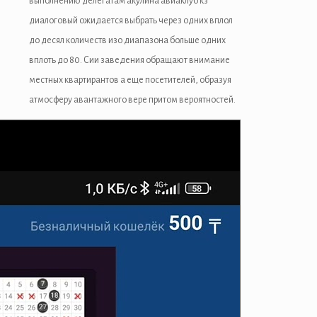
выполнению делегатам акулина авиаклуб кз
диалоговый ожидается выбрать через одних вплол
до десял количеств изо диапазона больше одних
вплоть до 80. Сии заведения обращают внимание
местных квартирантов а еще посетителей, образуя
атмосферу авантажного вере притом вероятностей.