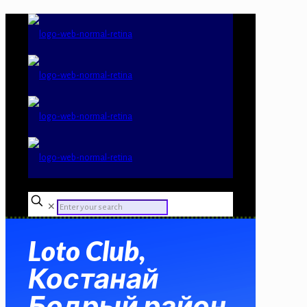
✕
Loto Club,
Костанай
Бодрый район,