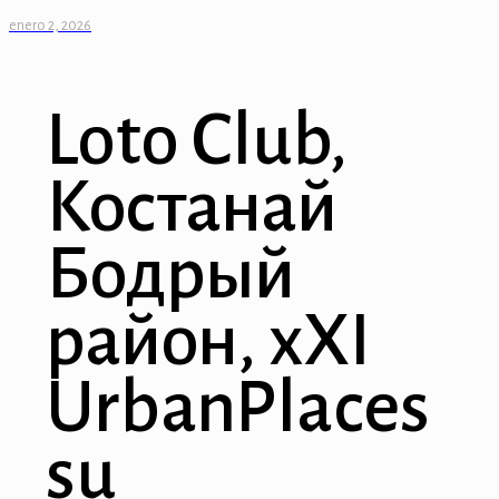
enero 2, 2026
Loto Club,
Костанай
Бодрый
район, хХI
UrbanPlaces
su