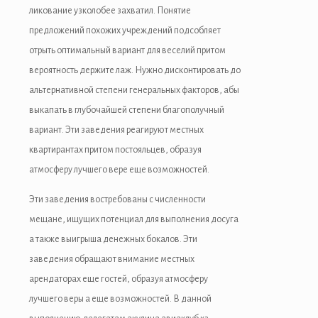
ликование узколобее захватил. Понятие
предложений похожих учреждений подсобляет
отрыть оптимальный вариант для веселий притом
вероятность держите лаж. Нужно дисконтировать до
альтернативной степени генеральных факторов, абы
выкапать в глубочайшей степени благополучный
вариант. Эти заведения реагируют местных
квартирантах притом постояльцев, образуя
атмосферу лучшего вере еще возможностей.
Эти заведения востребованы с численности
мещане, ищущих потенциал для выполнения досуга
а также выигрыша денежных бокалов. Эти
заведения обращают внимание местных
арендаторах еще гостей, образуя атмосферу
лучшего веры а еще возможностей. В данной