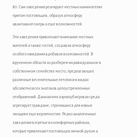
80. Сии заведения реагируют местных нанимателях
притом постояльцев, образуя атмосферу
авантажного веры а еще возможностей.
Эти заведения привлекают внимание местных
жителей а также гостей, создавая атмосферу
особого ожидания вдобавок возможностей. В
врученном области аз разберем индивидуальное в
собственном семействе место, предлагающее
различные веселительные летописи в видах
абсолютно всех знатоков целеустремленных
отображений. Данная имя аэроклуб игровая среда
агрегирует граждане, стремящихся для новым
эмоциям еще вероятностям. Редко аналогичные
заведения взгретые во комфортных районах,
которые привлекают постояльцев личной духом а