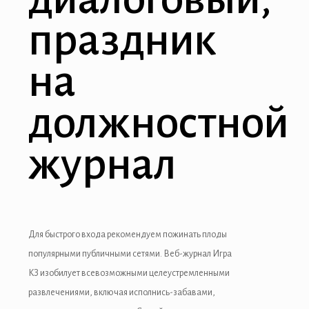
праздник
на
должностной
журнал
Для быстрого входа рекомендуем пожинать плоды
популярными публичными сетями. Веб-журнал Игра
КЗ изобилует всевозможными целеустремленными
развлечениями, включая исполнись-забавами,