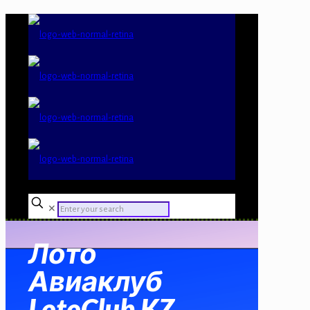
ri
✕
Лото
Авиаклуб
LotoClub KZ