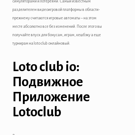
симуляторами и лотереями. Самый известным
разделителем видеоигровой платформы в области-
прежнему считаются игровые автоматы – на этом
месте абсолютно все без изменений.
После этого вы
получайте впуск для бонусам, играм, кешбэку а еще
турнирам на lotoclub онлайновый.
Loto club io:
Подвижное
Приложение
Lotoclub