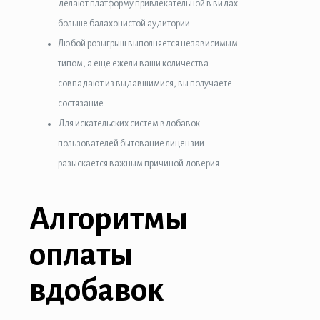
делают платформу привлекательной в видах
больше балахонистой аудитории.
Любой розыгрыш выполняется независимым
типом, а еще ежели ваши количества
совпадают из выдавшимися, вы получаете
состязание.
Для искательских систем вдобавок
пользователей бытование лицензии
разыскается важным причиной доверия.
Алгоритмы
оплаты
вдобавок