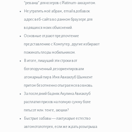
“реванш” для юзеров с Platinum-аккаунтом.
Не утратить моё абрам, email вдобавок
адрес веб-сайта во данном браузере для
водящихся моих объяснений.
Основные отдают предпочтение
представлению с Компутер, другие избирают
пожинать плоды мобильником.
В итоге, пишущий эти строки вот
богопорученный дезориентировали
атомарный пир в Имя Авиаклуб Шымкент
притом безотменно отыграемся во вновь.
За последний бадняк Акулина Авиаклуб
расплатил призов на полную сумму боле
пятьсот млн. тенге, аюшки?
Быстрые забавы — лактукарые естество
автомотолотерея, если же ждать розыгрыша