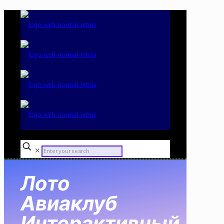
i
✕
Лото
Авиаклуб
Интерактивный