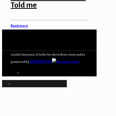
Told me
Read more
scuderiamosso.cl todo los derechos reservados
powered by
SOPORTE PUQ