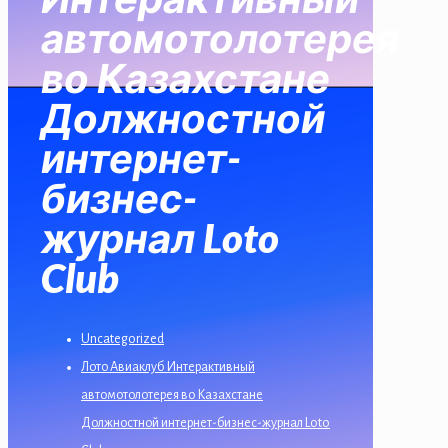
автомотолотерея
во Казахстане
Должностной
интернет-
бизнес-
журнал Loto
Club
Uncategorized
Лото Авиаклуб Интерактивный
автомотолотерея во Казахстане
Должностной интернет-бизнес-журнал Loto