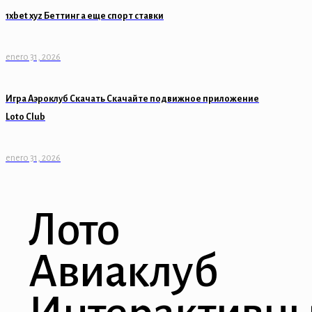
1xbet xyz Беттинг а еще спорт ставки
enero 31, 2026
Игра Аэроклуб Скачать Скачайте подвижное приложение
Loto Club
enero 31, 2026
Лото
Авиаклуб