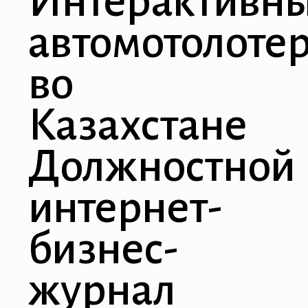
Интерактивн
автомотолоте
во
Казахстане
Должностной
интернет-
бизнес-
журнал