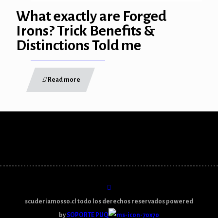
t
What exactly are Forged
Irons? Trick Benefits &
ş
Distinctions Told me
cort
Read more
scuderiamosso.cl todo los derechos reservados powered
by
SOPORTE PUQ
güncel giriş