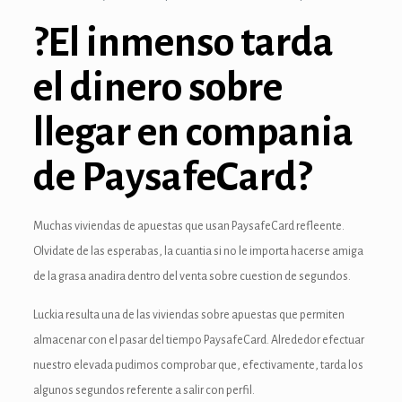
anel
?El inmenso tarda
el dinero sobre
ın al
llegar en compania
nel
anel
de PaysafeCard?
anel
Muchas viviendas de apuestas que usan PaysafeCard refleente.
iş
Olvidate de las esperabas, la cuantia si no le importa hacerse amiga
de la grasa anadira dentro del venta sobre cuestion de segundos.
Luckia resulta una de las viviendas sobre apuestas que permiten
almacenar con el pasar del tiempo PaysafeCard. Alrededor efectuar
nusu
nuestro elevada pudimos comprobar que, efectivamente, tarda los
algunos segundos referente a salir con perfil.