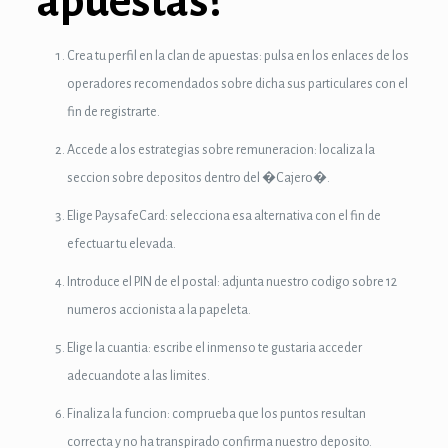
apuestas?
anel
Crea tu perfil en la clan de apuestas: pulsa en los enlaces de los
anel
operadores recomendados sobre dicha sus particulares con el
anel
fin de registrarte.
Accede a los estrategias sobre remuneracion: localiza la
anel
seccion sobre depositos dentro del �Cajero�.
anel
Elige PaysafeCard: selecciona esa alternativa con el fin de
anel
efectuar tu elevada.
anel
Introduce el PIN de el postal: adjunta nuestro codigo sobre 12
numeros accionista a la papeleta.
anel
Elige la cuantia: escribe el inmenso te gustaria acceder
anel
adecuandote a las limites.
anel
Finaliza la funcion: comprueba que los puntos resultan
correcta y no ha transpirado confirma nuestro deposito.