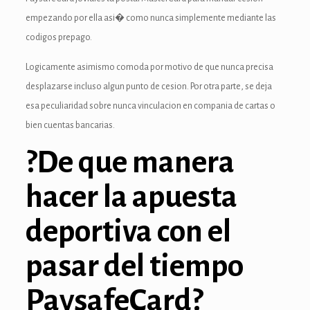
anel
empezando por ella asi� como nunca simplemente mediante las
codigos prepago.
anel
Logicamente asimismo comoda por motivo de que nunca precisa
desplazarse incluso algun punto de cesion. Por otra parte, se deja
esa peculiaridad sobre nunca vinculacion en compania de cartas o
bien cuentas bancarias.
nk
?De que manera
hacer la apuesta
ın al
deportiva con el
anel
pasar del tiempo
anel
PaysafeCard?
anel