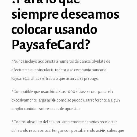
anel
siempre deseamos
nel
colocar usando
anel
PaysafeCard?
anel
nel
? Nunca incluyo accionista a numeros de banco: olvidate de
efectuarse que vincular tu tarjeta a se compania bancaria.
nel
PaysafeCard hace el trabajo que usan vales prepago.
anel
? Compatible que usan bicicletas 1000 sitios: es una pasarela
anel
excesivamente larga asi� como se puede usar referente a algun
amplio cantidad sobre casas de apuestas.
anel
? Control absoluto del cesion: simplemente deberias recolectar
ın al
utilizando recursos cual tengas con postal. Siendo asi�, sabes que