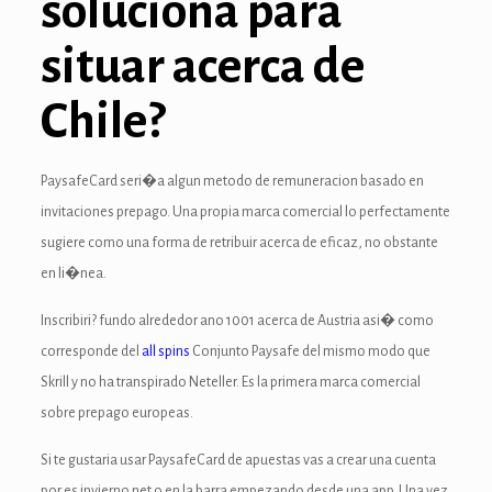
soluciona para
anel
situar acerca de
anel
Chile?
anel
anel
PaysafeCard seri�a algun metodo de remuneracion basado en
invitaciones prepago. Una propia marca comercial lo perfectamente
anel
sugiere como una forma de retribuir acerca de eficaz, no obstante
anel
en li�nea.
anel
Inscribiri? fundo alrededor ano 1001 acerca de Austria asi� como
corresponde del
all spins
Conjunto Paysafe del mismo modo que
anel
Skrill y no ha transpirado Neteller. Es la primera marca comercial
anel
sobre prepago europeas.
anel
Si te gustaria usar PaysafeCard de apuestas vas a crear una cuenta
por es invierno net o en la barra empezando desde una app. Una vez