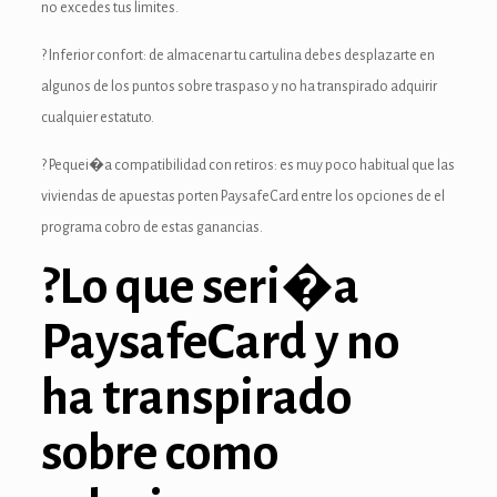
ın al
no excedes tus limites.
nel
? Inferior confort: de almacenar tu cartulina debes desplazarte en
algunos de los puntos sobre traspaso y no ha transpirado adquirir
anel
cualquier estatuto.
anel
? Pequei�a compatibilidad con retiros: es muy poco habitual que las
nel
viviendas de apuestas porten PaysafeCard entre los opciones de el
programa cobro de estas ganancias.
anel
?Lo que seri�a
anel
PaysafeCard y no
anel
ha transpirado
anel
anel
sobre como
anel