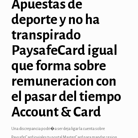
Apuestas de
nel
deporte y no ha
transpirado
PaysafeCard igual
anel
que forma sobre
anel
remuneracion con
anel
nel
el pasar del tiempo
Account & Card
Una discrepancia podri�a ser deja ligar la cuenta sobre
PaysafeCard joviales tu postal MasterCard para mandar cesion