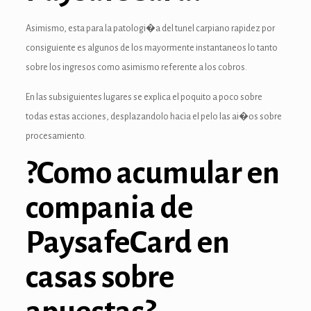
Asimismo, esta para la patologi�a del tunel carpiano rapidez por
anel
consiguiente es algunos de los mayormente instantaneos lo tanto
anel
sobre los ingresos como asimismo referente a los cobros.
anel
En las subsiguientes lugares se explica el poquito a poco sobre
todas estas acciones, desplazandolo hacia el pelo las ai�os sobre
anel
procesamiento.
anel
?Como acumular en
anel
compania de
anel
PaysafeCard en
anel
casas sobre
anel