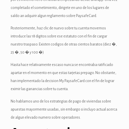
anel
completado el sometimiento, dirigete en uno de los lugares de
anel
saldo an adquirir algun reglamento sobre PaysafeCard.
nel
Posteriormente, haz clic de nuevo sobre tu cuenta movernos
introduce las 18 digitos sobre ese estatuto con el fin de cargar
nuestro traspaso. Existen codigos de otras cientos baratos (diez �,
25 �, 50 � y 100 �)
nel
Hasta hace relativamente escaso nunca se encontraba ratificado
apartar en el momento en que estas tarjetas prepago. No obstante,
han implementado la decision My PaysafeCard con el fin de lograr
eximir las ganancias sobre tu cuenta.
anel
No hablamos uno de los estrategias de pago de viviendas sobre
nel
apuestas mayormente usadas, sin embargo si incluyo actual acerca
de algun elevado numero sobre operadores.
nel