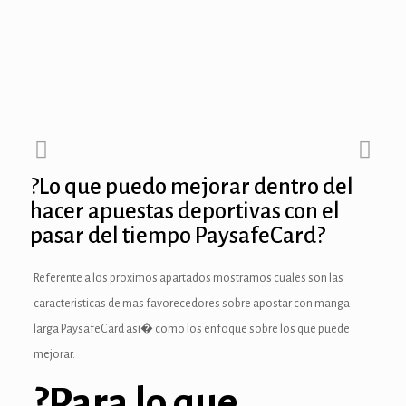
anel
anel
anel
anel
?Lo que puedo mejorar dentro del
anel
hacer apuestas deportivas con el
pasar del tiempo PaysafeCard?
nel
anel
Referente a los proximos apartados mostramos cuales son las
caracteristicas de mas favorecedores sobre apostar con manga
nel
larga PaysafeCard asi� como los enfoque sobre los que puede
anel
mejorar.
anel
?Para lo que