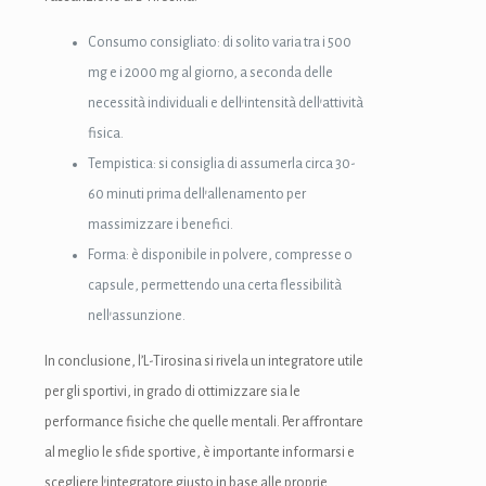
Hacklink
Consumo consigliato: di solito varia tra i 500
link
mg e i 2000 mg al giorno, a seconda delle
necessità individuali e dell’intensità dell’attività
link
fisica.
link satın al
Tempistica: si consiglia di assumerla circa 30-
60 minuti prima dell’allenamento per
link panel
massimizzare i benefici.
link panel
Forma: è disponibile in polvere, compresse o
capsule, permettendo una certa flessibilità
link panel
nell’assunzione.
link panel
In conclusione, l’L-Tirosina si rivela un integratore utile
link panel
per gli sportivi, in grado di ottimizzare sia le
performance fisiche che quelle mentali. Per affrontare
link panel
al meglio le sfide sportive, è importante informarsi e
link panel
scegliere l’integratore giusto in base alle proprie