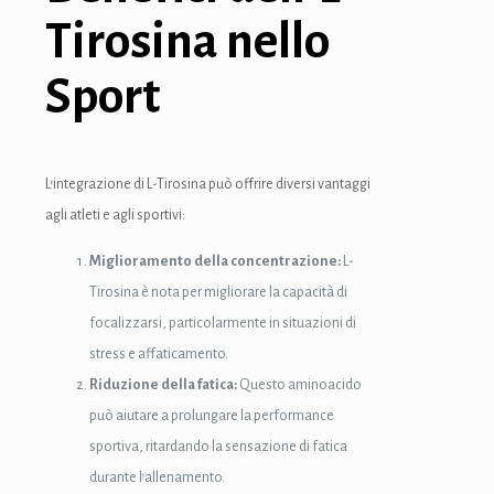
Tirosina nello
minati
Sport
link
link Panel
link
L’integrazione di L-Tirosina può offrire diversi vantaggi
agli atleti e agli sportivi:
link panel
Miglioramento della concentrazione:
L-
link Panel
Tirosina è nota per migliorare la capacità di
link Panel
focalizzarsi, particolarmente in situazioni di
stress e affaticamento.
link Panel
Riduzione della fatica:
Questo aminoacido
al Oku
può aiutare a prolungare la performance
sportiva, ritardando la sensazione di fatica
link
durante l’allenamento.