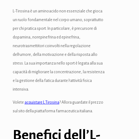
link panel
L-Tirosina è un aminoacido non essenziale che gioca
link panel
un ruolo fondamentale nel corpo umano, soprattutto
per chi pratica sport. In particolare, è precursore di
link panel
dopamina, norepinefrina ed epinefrina,
link panel
neurotrasmettitori coinvolti nella regolazione
dell’umore, della motivazione e della risposta allo
link panel
stress. La sua importanza nello sport è legata alla sua
link panel
capacità di migliorare la concentrazione, la resistenza
e la gestione della fatica durante l’attività fisica
link panel
intensiva.
link panel
Volete
acquistare L Tirosina
? Allora guardate il prezzo
link panel
sul sito della piattaforma farmaceutica italiana.
link panel
Benefici dell’L-
link Panel