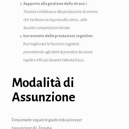
link panel
Supporto alla gestione dello stress:
L-
Tirosina contribuisce alla produzione di ormoni
link panel
che facilitano la risposta allo stress, utile
link panel
durante competizioni elevate.
Incremento delle prestazioni cognitive:
link Panel
Può migliorare le funzioni cognitive,
link
permettendo agli atleti di prendere decisioni
rapide e efficaci durante l’attività fisica.
link
link
Modalità di
link panel
Assunzione
link panel
link
È importante seguire le giuste indicazioni per
link
l’assunzione di L-Tirosina: