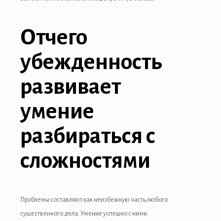
andpashabet
Отчего
liganbet giriş
jobet
убежденность
liganbet
развивает
cklink Panel
умение
bet
разбираться с
сложностями
Проблемы составляют как неизбежную часть любого
существенного дела. Умение успешно с ними