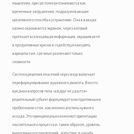
ritbet
мышления, при где помехи понимаются как
временные затруднения, подразумевающие
xbet
креативного способа к устранению. Она в вавада
jobet
казино оказывается экраном, через который
протекает вся входящая информация, окрашивая её
liganbet güncel giriş
в продуктивные краски и содействуя находить
casino
варианты там, где иные различают только
сложности.
zipal
Система решения опасений через веру включает
tpark
переформулирование душевного диалога. Вместо
obet giriş
вредных вопросов типа «а вдруг не удастся»
решительный субъект формулирует конструктивными
sat giriş
проблемами о том, как именно достичь нужного
casino
исхода. Это принципиально изменяет ориентацию
мыслительного процесса и, таким образом, уровень
sibom
выносимых постановлений, допустим, в vavada.