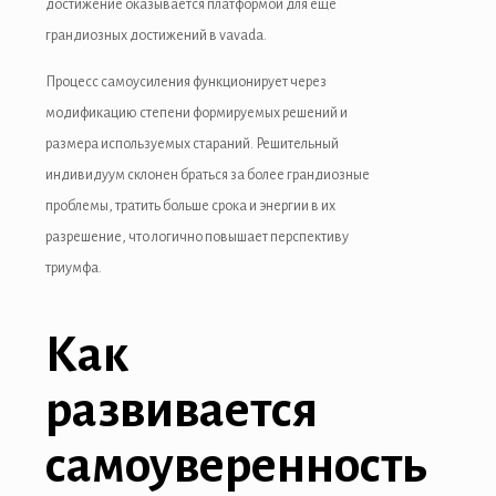
достижение оказывается платформой для еще
грандиозных достижений в vavada.
Процесс самоусиления функционирует через
модификацию степени формируемых решений и
размера используемых стараний. Решительный
индивидуум склонен браться за более грандиозные
проблемы, тратить больше срока и энергии в их
разрешение, что логично повышает перспективу
триумфа.
Как
развивается
самоуверенность