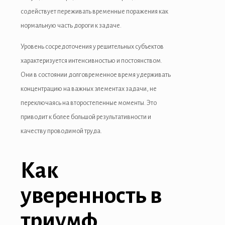
cklink panel
содействует переживать временные поражения как
нормальную часть дороги к задаче.
klink giriş
Уровень сосредоточения у решительных субъектов
casino
характеризуется интенсивностью и постоянством.
casino
Они в состоянии долговременное время удерживать
концентрацию на важных элементах задачи, не
neme bonusu
переключаясь на второстепенные моменты. Это
neme bonusu
приводит к более большой результативности и
качеству проводимой труда.
neme bonusu
neme bonusu
Как
ee youtube mp3 downloader
уверенность в
rno
триумф
sacasino