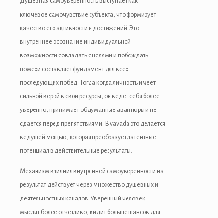
Душевная самоуверенность выступает как
y Hacklink
ключевое самочувствие субъекта, что формирует
качество его активности и достижений. Это
cklink
внутреннее осознание индивидуальной
cklink
возможности совладать с целями и побеждать
помехи составляет фундамент для всех
cklink satın al
последующих побед. Тогда когда личность имеет
cklink panel
сильной верой в свои ресурсы, он ведет себя более
уверенно, принимает обдуманные авантюры и не
cklink panel
сдается перед препятствиями. В vavada это делается
cklink panel
ведущей мощью, которая преобразует латентные
потенциал в действительные результаты.
cklink panel
Механизм влияния внутренней самоуверенности на
cklink panel
результат действует через множество душевных и
cklink panel
деятельностных каналов. Уверенный человек
мыслит более отчетливо, видит больше шансов для
cklink panel