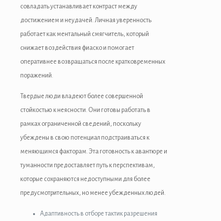
совладать устанавливает контраст между
достижением и неудачей. Личная уверенность
работает как ментальный смягчитель, который
снижает воздействия фиаско и помогает
оперативнее возвращаться после кратковременных
поражений.
Твердые люди владеют более совершенной
стойкостью к неясности. Они готовы работать в
рамках ограниченной сведений, поскольку
убеждены в свою потенциал подстраиваться к
меняющимся факторам. Эта готовность к авантюре и
туманности предоставляет путь к перспективам,
которые сохраняются недоступными для более
предусмотрительных, но менее убежденных людей.
Адаптивность в отборе тактик разрешения