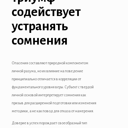
содействует
libet
устранять
sibom
cking Forum
сомнения
rıs escort
park giriş
Опасения составляют природной компонентом
panca escort
личной разума, но их влияние на поведение
принципиально отличается в корреляции от
rsbahis
фундаментального уровня веры. Субъект с твердой
liganbet
личной основой интерпретирует сомнения как
призыв для расширенной подготовки или изменения
liganbet
методики, а не как повод для отказа от намерения.
o çekici
Доверие в успех порождает своеобразный тип