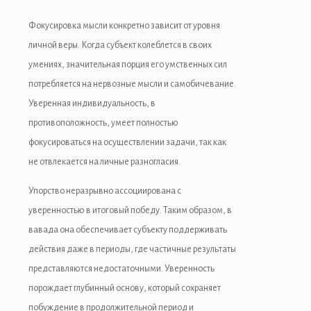
cklink panel
Фокусировка мысли конкретно зависит от уровня
cklink panel
личной веры. Когда субъект колеблется в своих
cklink panel
умениях, значительная порция его умственных сил
потребляется на нервозные мысли и самобичевание.
cklink panel
Уверенная индивидуальность, в
cklink panel
противоположность, умеет полностью
фокусироваться на осуществлении задачи, так как
cklink panel
не отвлекается на личные разногласия.
cklink panel
Упорство неразрывно ассоциирована с
sal oku
уверенностью в итоговый победу. Таким образом, в
вавада она обеспечивает субъекту поддерживать
cklink satın al
действия даже в периоды, где частичные результаты
cklink Panel
представляются недостаточными. Уверенность
порождает глубинный основу, который сохраняет
cklink panel
побуждение в продолжительной период и