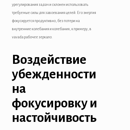
урегулирования задач и склонен использовать
cklink panel
требуемые силы для завоевания целей. Его энергия
фокусируется продуктивно, без потери на
cklink panel
внутренние колебания и колебания, к примеру, в
cklink panel
vavada рабочее зеркало.
cklink panel
Воздействие
cklink panel
убежденности
cklink
cklink panel
на
cklink panel
фокусировку и
cklink panel
настойчивость
cklink panel